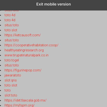
toto 4d
Exit mobile version
toto 4d
situs toto
toto 4d
toto 4d
situs toto
toto slot
https://ketcausoft.com/
situs toto
https://cooperativehabitation.coop/
healthyeatingresearch.org
www.tirupatinaturalpark.co.in
toto togel
situs toto
https://figurinepop.com/
jawaratoto
slot qris
toto slot
toto
slot toto
https://idet.tlaxcala.gob.mx/
https://mjfspm.org/