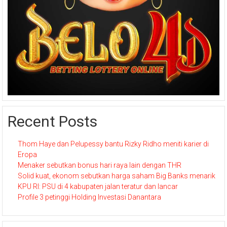
Recent Posts
Thom Haye dan Pelupessy bantu Rizky Ridho meniti karier di
Eropa
Menaker sebutkan bonus hari raya lain dengan THR
Solid kuat, ekonom sebutkan harga saham Big Banks menarik
KPU RI: PSU di 4 kabupaten jalan teratur dan lancar
Profile 3 petinggi Holding Investasi Danantara