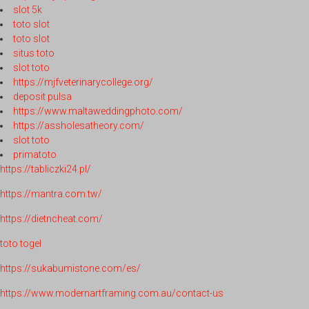
slot 5k
toto slot
toto slot
situs toto
slot toto
https://mjfveterinarycollege.org/
deposit pulsa
https://www.maltaweddingphoto.com/
https://assholesatheory.com/
slot toto
primatoto
https://tabliczki24.pl/
https://mantra.com.tw/
https://dietncheat.com/
toto togel
https://sukabumistone.com/es/
https://www.modernartframing.com.au/contact-us