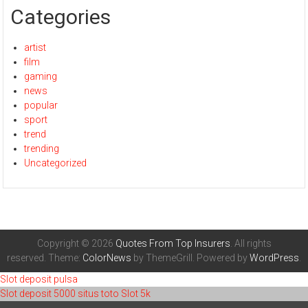
Categories
artist
film
gaming
news
popular
sport
trend
trending
Uncategorized
Copyright © 2026
Quotes From Top Insurers
. All rights
reserved. Theme:
ColorNews
by ThemeGrill. Powered by
WordPress
.
Slot deposit pulsa
Slot deposit 5000
situs toto
Slot 5k