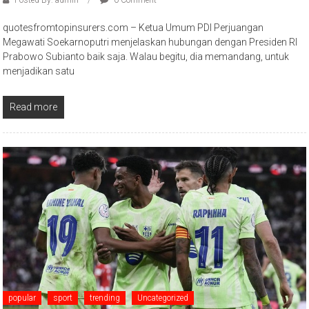
Posted By: admin
0 Comment
quotesfromtopinsurers.com – Ketua Umum PDI Perjuangan
Megawati Soekarnoputri menjelaskan hubungan dengan Presiden RI
Prabowo Subianto baik saja. Walau begitu, dia memandang, untuk
menjadikan satu
Read more
popular
sport
trending
Uncategorized