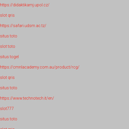
https://didaktikamj.upol.cz/
slot qris
https://safari.udsm.ac.tz/
situs toto
slot toto
situs togel
https://cmnlacademy.com.au/product/rcg/
slot qris
situs toto
https://www.technotech.it/en/
slot777
situs toto