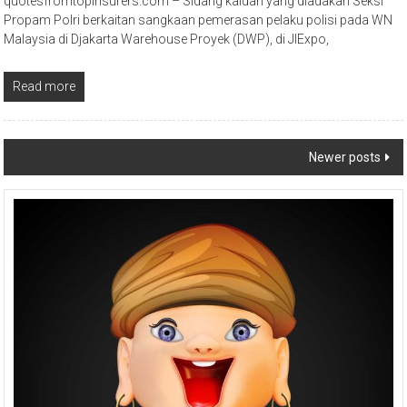
quotesfromtopinsurers.com – Sidang kaidah yang diadakan Seksi
Propam Polri berkaitan sangkaan pemerasan pelaku polisi pada WN
Malaysia di Djakarta Warehouse Proyek (DWP), di JIExpo,
Read more
Posts
Newer posts
navigation