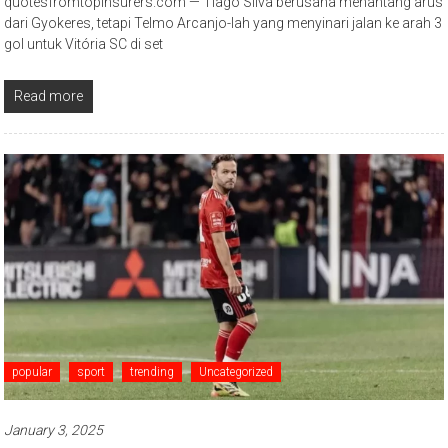
quotesfromtopinsurers.com — Tiago Silva berusaha menantang arus
dari Gyokeres, tetapi Telmo Arcanjo-lah yang menyinari jalan ke arah 3
gol untuk Vitória SC di set
Read more
popular
sport
trending
Uncategorized
January 3, 2025