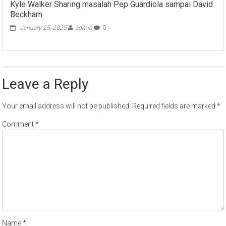
Kyle Walker Sharing masalah Pep Guardiola sampai David
Beckham
January 25, 2025
admin
0
Leave a Reply
Your email address will not be published.
Required fields are marked
*
Comment
*
Name
*