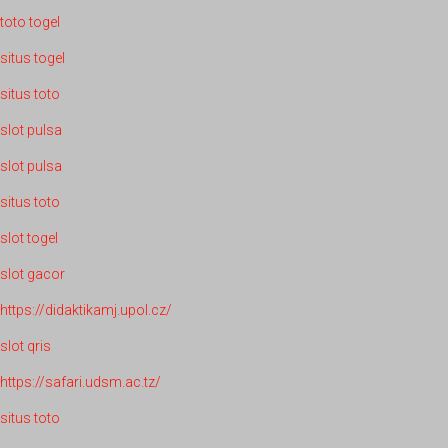
toto togel
situs togel
situs toto
slot pulsa
slot pulsa
situs toto
slot togel
slot gacor
https://didaktikamj.upol.cz/
slot qris
https://safari.udsm.ac.tz/
situs toto