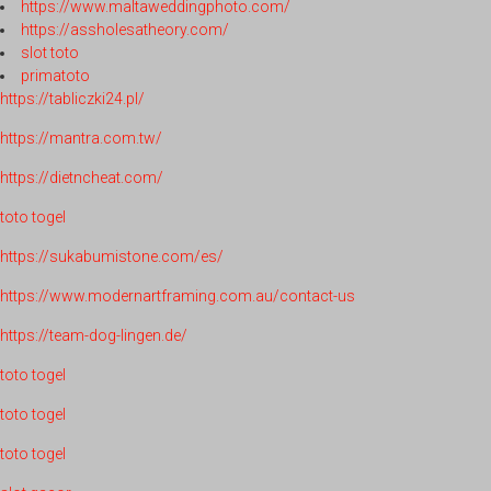
https://www.maltaweddingphoto.com/
https://assholesatheory.com/
slot toto
primatoto
https://tabliczki24.pl/
https://mantra.com.tw/
https://dietncheat.com/
toto togel
https://sukabumistone.com/es/
https://www.modernartframing.com.au/contact-us
https://team-dog-lingen.de/
toto togel
toto togel
toto togel