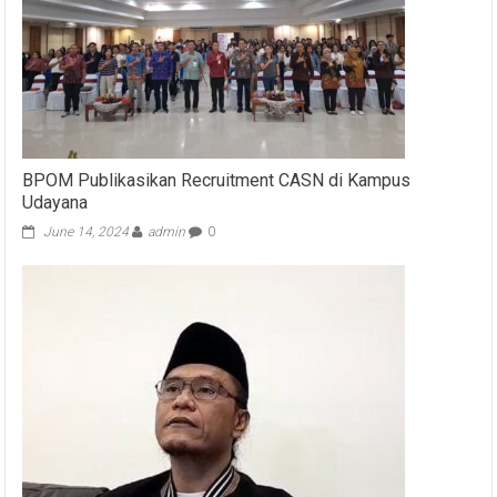
BPOM Publikasikan Recruitment CASN di Kampus
Udayana
June 14, 2024
admin
0