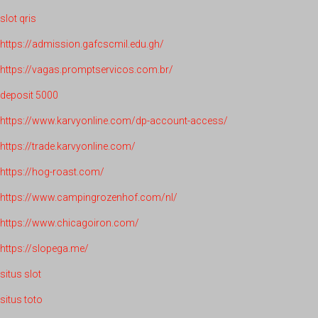
slot qris
https://admission.gafcscmil.edu.gh/
https://vagas.promptservicos.com.br/
deposit 5000
https://www.karvyonline.com/dp-account-access/
https://trade.karvyonline.com/
https://hog-roast.com/
https://www.campingrozenhof.com/nl/
https://www.chicagoiron.com/
https://slopega.me/
situs slot
situs toto