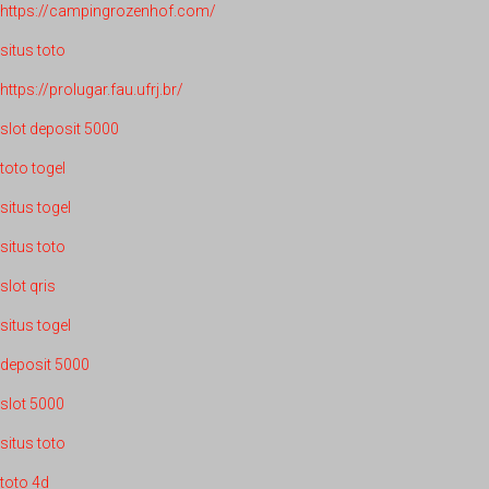
https://campingrozenhof.com/
situs toto
https://prolugar.fau.ufrj.br/
slot deposit 5000
toto togel
situs togel
situs toto
slot qris
situs togel
deposit 5000
slot 5000
situs toto
toto 4d