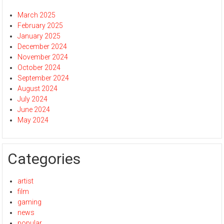
March 2025
February 2025
January 2025
December 2024
November 2024
October 2024
September 2024
August 2024
July 2024
June 2024
May 2024
Categories
artist
film
gaming
news
popular