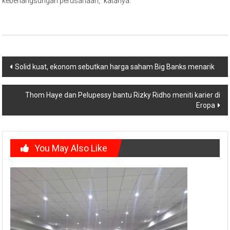
keberlangsungan perusahaan,” katanya.
Post
Solid kuat, ekonom sebutkan harga saham Big Banks menarik
navigation
Thom Haye dan Pelupessy bantu Rizky Ridho meniti karier di
Eropa
You May Also Like