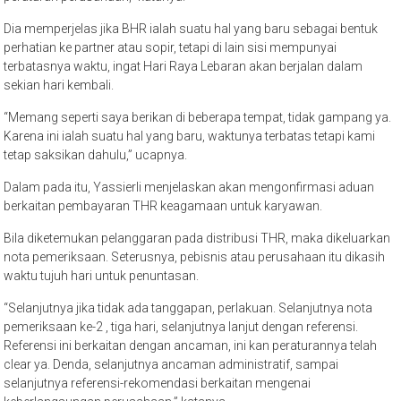
Dia memperjelas jika BHR ialah suatu hal yang baru sebagai bentuk
perhatian ke partner atau sopir, tetapi di lain sisi mempunyai
terbatasnya waktu, ingat Hari Raya Lebaran akan berjalan dalam
sekian hari kembali.
“Memang seperti saya berikan di beberapa tempat, tidak gampang ya.
Karena ini ialah suatu hal yang baru, waktunya terbatas tetapi kami
tetap saksikan dahulu,” ucapnya.
Dalam pada itu, Yassierli menjelaskan akan mengonfirmasi aduan
berkaitan pembayaran THR keagamaan untuk karyawan.
Bila diketemukan pelanggaran pada distribusi THR, maka dikeluarkan
nota pemeriksaan. Seterusnya, pebisnis atau perusahaan itu dikasih
waktu tujuh hari untuk penuntasan.
“Selanjutnya jika tidak ada tanggapan, perlakuan. Selanjutnya nota
pemeriksaan ke-2 , tiga hari, selanjutnya lanjut dengan referensi.
Referensi ini berkaitan dengan ancaman, ini kan peraturannya telah
clear ya. Denda, selanjutnya ancaman administratif, sampai
selanjutnya referensi-rekomendasi berkaitan mengenai