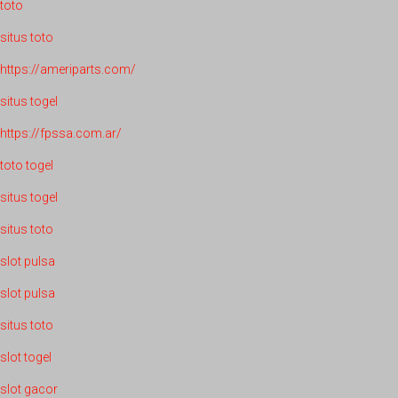
toto
situs toto
https://ameriparts.com/
situs togel
https://fpssa.com.ar/
toto togel
situs togel
situs toto
slot pulsa
slot pulsa
situs toto
slot togel
slot gacor