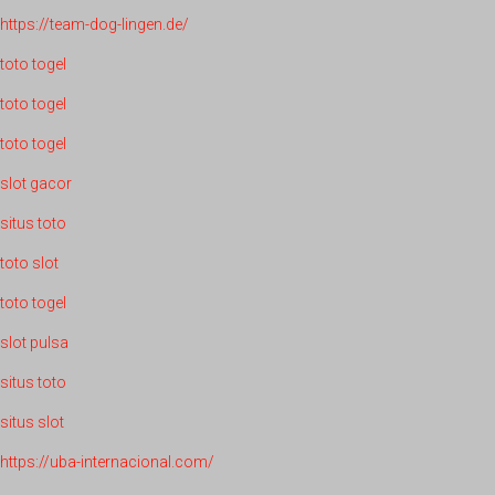
https://team-dog-lingen.de/
toto togel
toto togel
toto togel
slot gacor
situs toto
toto slot
toto togel
slot pulsa
situs toto
situs slot
https://uba-internacional.com/