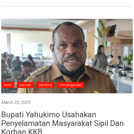
news
popular
trending
Uncategorized
March 23, 2025
Bupati Yahukimo Usahakan
Penyelamatan Masyarakat Sipil Dan
Korban KKB