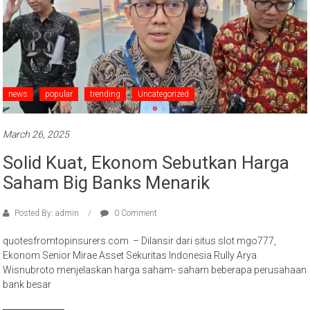
news
popular
trending
Uncategorized
March 26, 2025
Solid Kuat, Ekonom Sebutkan Harga
Saham Big Banks Menarik
Posted By: admin
0 Comment
quotesfromtopinsurers.com – Dilansir dari situs slot mgo777,
Ekonom Senior Mirae Asset Sekuritas Indonesia Rully Arya
Wisnubroto menjelaskan harga saham- saham beberapa perusahaan
bank besar