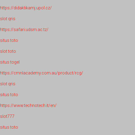
https://didaktikamj.upol.cz/
slot qris
https://safari.udsm.ac.tz/
situs toto
slot toto
situs togel
https://cmnlacademy.com.au/product/rcg/
slot qris
situs toto
https://www.technotech.it/en/
slot777
situs toto