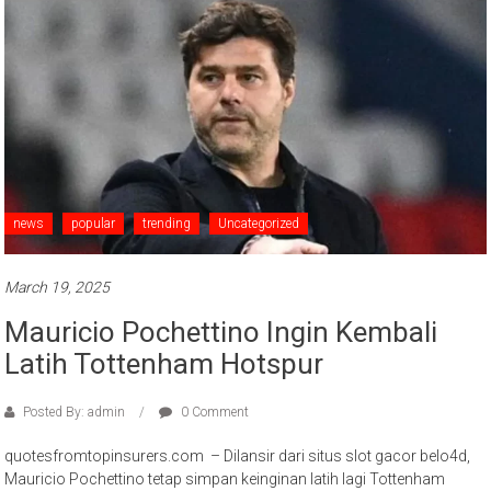
news
popular
trending
Uncategorized
March 19, 2025
Mauricio Pochettino Ingin Kembali
Latih Tottenham Hotspur
Posted By: admin
0 Comment
quotesfromtopinsurers.com – Dilansir dari situs slot gacor belo4d,
Mauricio Pochettino tetap simpan keinginan latih lagi Tottenham