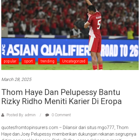
popular
sport
trending
Uncategorized
March 28, 2025
Thom Haye Dan Pelupessy Bantu
Rizky Ridho Meniti Karier Di Eropa
Posted By: admin
0 Comment
quotesfromtopinsurers.com – Dilansir dari situs mgo777, Thom
Haye dan Joey Pelupessy memberikan dukungan rekanan segrupnya