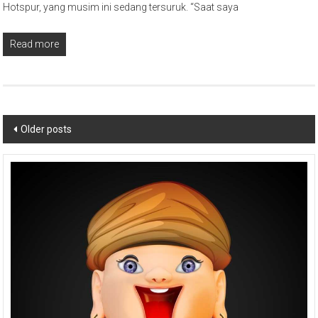
Hotspur, yang musim ini sedang tersuruk. “Saat saya
Read more
Posts
Older posts
navigation