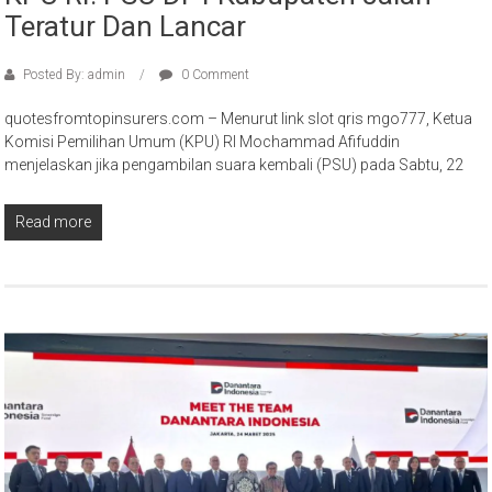
Teratur Dan Lancar
Posted By: admin
0 Comment
quotesfromtopinsurers.com – Menurut link slot qris mgo777, Ketua
Komisi Pemilihan Umum (KPU) RI Mochammad Afifuddin
menjelaskan jika pengambilan suara kembali (PSU) pada Sabtu, 22
Read more