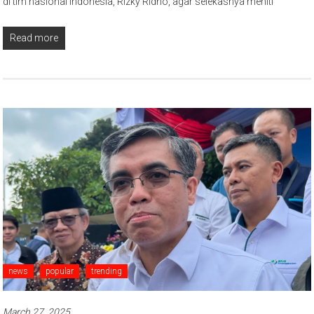
di tim nasional Indonesia, Rizky Ridho, agar selekasnya meniti
Read more
news
popular
trending
March 27, 2025