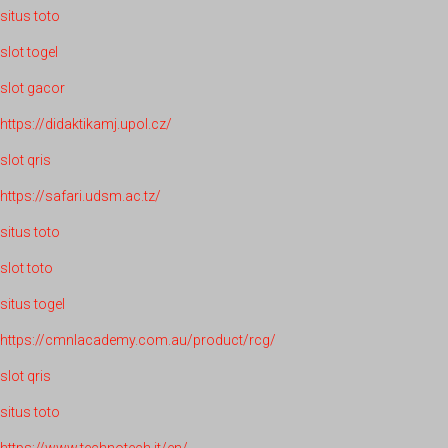
situs toto
slot togel
slot gacor
https://didaktikamj.upol.cz/
slot qris
https://safari.udsm.ac.tz/
situs toto
slot toto
situs togel
https://cmnlacademy.com.au/product/rcg/
slot qris
situs toto