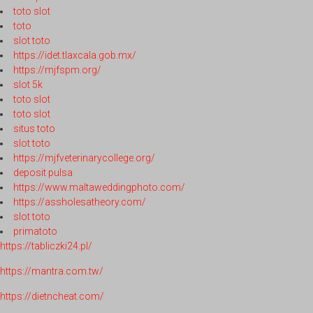
toto slot
toto
slot toto
https://idet.tlaxcala.gob.mx/
https://mjfspm.org/
slot 5k
toto slot
toto slot
situs toto
slot toto
https://mjfveterinarycollege.org/
deposit pulsa
https://www.maltaweddingphoto.com/
https://assholesatheory.com/
slot toto
primatoto
https://tabliczki24.pl/
https://mantra.com.tw/
https://dietncheat.com/