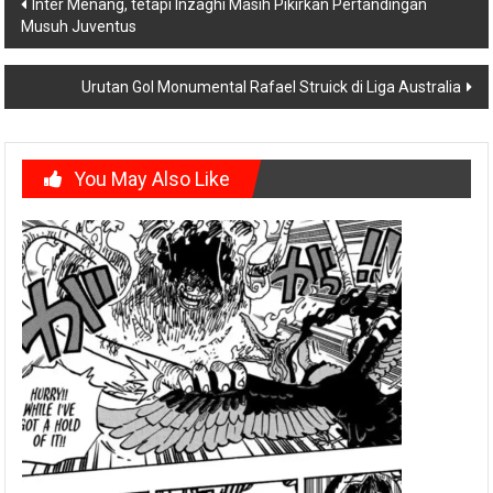
Post
Inter Menang, tetapi Inzaghi Masih Pikirkan Pertandingan
Musuh Juventus
navigation
Urutan Gol Monumental Rafael Struick di Liga Australia
You May Also Like