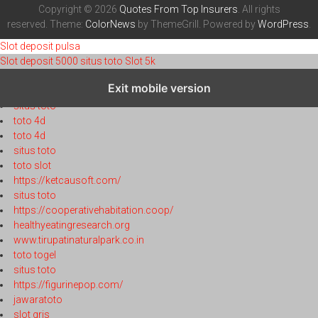
Copyright © 2026
Quotes From Top Insurers
. All rights
reserved. Theme:
ColorNews
by ThemeGrill. Powered by
WordPress
.
Slot deposit pulsa
Slot deposit 5000
situs toto
Slot 5k
toto 4d
Exit mobile version
toto 4d
situs toto
toto 4d
toto 4d
situs toto
toto slot
https://ketcausoft.com/
situs toto
https://cooperativehabitation.coop/
healthyeatingresearch.org
www.tirupatinaturalpark.co.in
toto togel
situs toto
https://figurinepop.com/
jawaratoto
slot qris