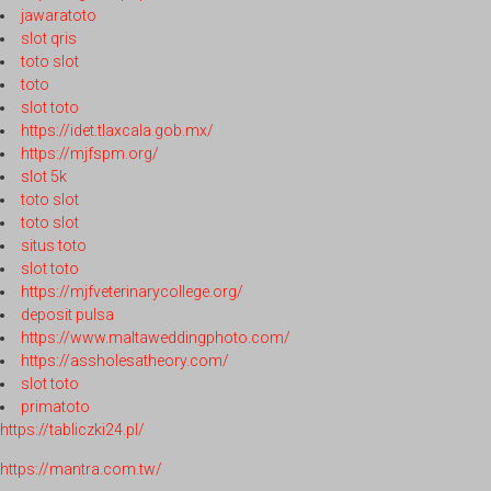
jawaratoto
slot qris
toto slot
toto
slot toto
https://idet.tlaxcala.gob.mx/
https://mjfspm.org/
slot 5k
toto slot
toto slot
situs toto
slot toto
https://mjfveterinarycollege.org/
deposit pulsa
https://www.maltaweddingphoto.com/
https://assholesatheory.com/
slot toto
primatoto
https://tabliczki24.pl/
https://mantra.com.tw/