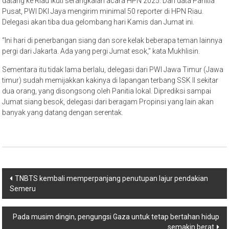
datang ke Riau ikuti serangkaian acara HPN 2025. Dari data Panitia
Pusat, PWI DKI Jaya mengirim minimal 50 reporter di HPN Riau.
Delegasi akan tiba dua gelombang hari Kamis dan Jumat ini.
“Ini hari di penerbangan siang dan sore kelak beberapa teman lainnya
pergi dari Jakarta. Ada yang pergi Jumat esok,” kata Mukhlisin.
Sementara itu tidak lama berlalu, delegasi dari PWI Jawa Timur (Jawa
timur) sudah memijakkan kakinya di lapangan terbang SSK II sekitar
dua orang, yang disongsong oleh Panitia lokal. Diprediksi sampai
Jumat siang besok, delegasi dari beragam Propinsi yang lain akan
banyak yang datang dengan serentak.
Post
TNBTS kembali memperpanjang penutupan lajur pendakian
Semeru
navigation
Pada musim dingin, pengungsi Gaza untuk tetap bertahan hidup
semakin berat