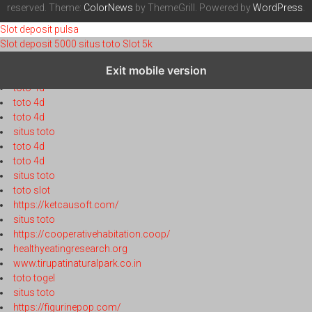
reserved. Theme:
ColorNews
by ThemeGrill. Powered by
WordPress
.
Slot deposit pulsa
Slot deposit 5000
situs toto
Slot 5k
https://globaltobaccoindex.org/
Exit mobile version
toto 4d
toto 4d
toto 4d
toto 4d
situs toto
toto 4d
toto 4d
situs toto
toto slot
https://ketcausoft.com/
situs toto
https://cooperativehabitation.coop/
healthyeatingresearch.org
www.tirupatinaturalpark.co.in
toto togel
situs toto
https://figurinepop.com/