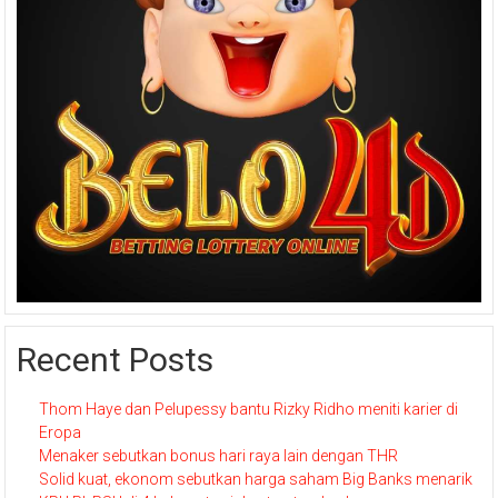
Recent Posts
Thom Haye dan Pelupessy bantu Rizky Ridho meniti karier di
Eropa
Menaker sebutkan bonus hari raya lain dengan THR
Solid kuat, ekonom sebutkan harga saham Big Banks menarik