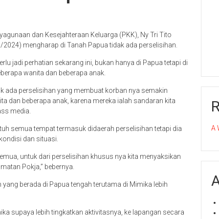
unaan dan Kesejahteraan Keluarga (PKK), Ny Tri Tito
/2024) mengharap di Tanah Papua tidak ada perselisihan.
lu jadi perhatian sekarang ini, bukan hanya di Papua tetapi di
beberapa wanita dan beberapa anak.
dak ada perselisihan yang membuat korban nya semakin
ita dan beberapa anak, karena mereka ialah sandaran kita
ass media.
A 
tuh semua tempat termasuk didaerah perselisihan tetapi dia
ndisi dan situasi.
 semua, untuk dari perselisihan khusus nya kita menyaksikan
amatan Pokja,” bebernya.
A
ang berada di Papua tengah terutama di Mimika lebih
 supaya lebih tingkatkan aktivitasnya, ke lapangan secara