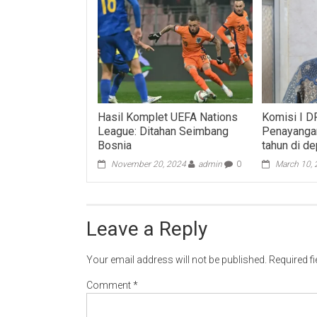
Hasil Komplet UEFA Nations
Komisi I D
League: Ditahan Seimbang
Penayangan
Bosnia
tahun di d
November 20, 2024
admin
0
March 10,
Leave a Reply
Your email address will not be published.
Required f
Comment
*