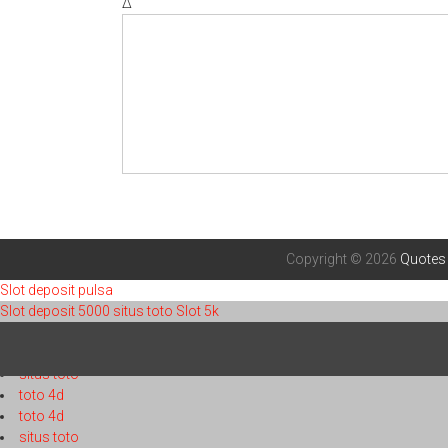
Δ
Copyright © 2026
Quotes
Slot deposit pulsa
Slot deposit 5000
situs toto
Slot 5k
toto 4d
toto 4d
situs toto
toto 4d
toto 4d
situs toto