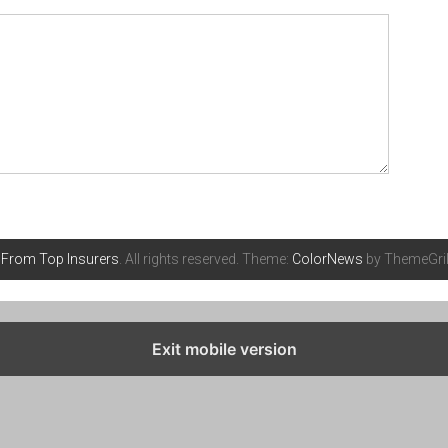
 From Top Insurers
. All rights reserved. Theme:
ColorNews
by ThemeGril
Exit mobile version