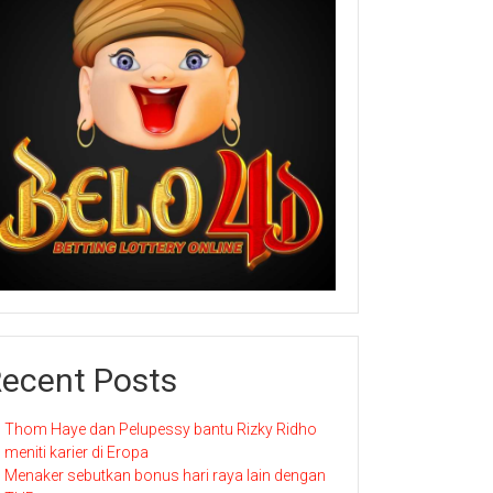
ecent Posts
Thom Haye dan Pelupessy bantu Rizky Ridho
meniti karier di Eropa
Menaker sebutkan bonus hari raya lain dengan