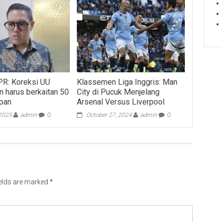
PR: Koreksi UU
Klassemen Liga Inggris: Man
 harus berkaitan 50
City di Pucuk Menjelang
epan
Arsenal Versus Liverpool
 2025
admin
0
October 27, 2024
admin
0
ields are marked
*