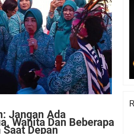
R
an: Jangan Ada
ua, Wanita Dan Beberapa
n Saat Depan