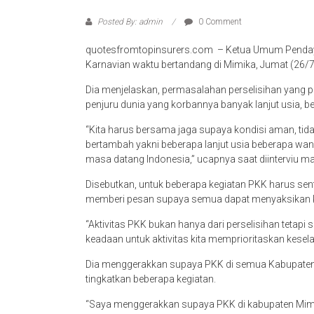
Posted By: admin
0 Comment
quotesfromtopinsurers.com – Ketua Umum Pendayag
Karnavian waktu bertandang di Mimika, Jumat (26/7
Dia menjelaskan, permasalahan perselisihan yang per
penjuru dunia yang korbannya banyak lanjut usia, 
“Kita harus bersama jaga supaya kondisi aman, ti
bertambah yakni beberapa lanjut usia beberapa wan
masa datang Indonesia,” ucapnya saat diinterviu m
Disebutkan, untuk beberapa kegiatan PKK harus sen
memberi pesan supaya semua dapat menyaksikan ko
“Aktivitas PKK bukan hanya dari perselisihan tetapi
keadaan untuk aktivitas kita memprioritaskan kesel
Dia menggerakkan supaya PKK di semua Kabupaten y
tingkatkan beberapa kegiatan.
“Saya menggerakkan supaya PKK di kabupaten Mimika