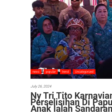
news
popular
trend
Uncategorized
July 26, 2024
Ny Tri Tito Karnavi
Perselisihan Di Pap
Anak Ialah Sandara