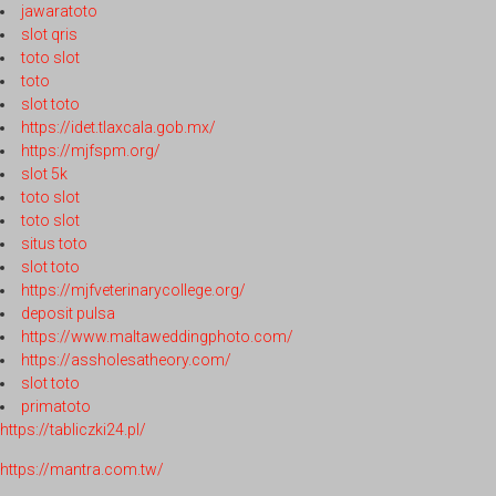
jawaratoto
slot qris
toto slot
toto
slot toto
https://idet.tlaxcala.gob.mx/
https://mjfspm.org/
slot 5k
toto slot
toto slot
situs toto
slot toto
https://mjfveterinarycollege.org/
deposit pulsa
https://www.maltaweddingphoto.com/
https://assholesatheory.com/
slot toto
primatoto
https://tabliczki24.pl/
https://mantra.com.tw/