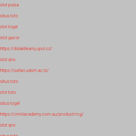
slot pulsa
situs toto
slot togel
slot gacor
https://didaktikamj.upol.cz/
slot qris
https://safari.udsm.ac.tz/
situs toto
slot toto
situs togel
https://cmnlacademy.com.au/product/rcg/
slot qris
situs toto