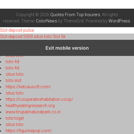
Copyright © 2026
Quotes From Top Insurers
. All rights
reserved. Theme:
ColorNews
by ThemeGrill. Powered by
WordPress
.
Slot deposit pulsa
Slot deposit 5000
situs toto
Slot 5k
toto 4d
Exit mobile version
toto 4d
situs toto
toto 4d
toto 4d
situs toto
toto slot
https://ketcausoft.com/
situs toto
https://cooperativehabitation.coop/
healthyeatingresearch.org
www.tirupatinaturalpark.co.in
toto togel
situs toto
https://figurinepop.com/