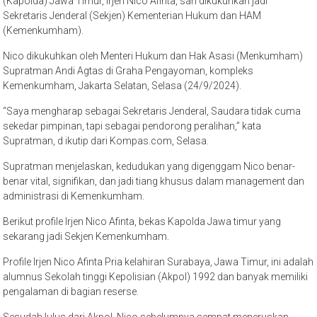
(Kapolda) Jawa Timur, Irjen Nico Afinta, sah dikukuhkan jadi
Sekretaris Jenderal (Sekjen) Kementerian Hukum dan HAM
(Kemenkumham).
Nico dikukuhkan oleh Menteri Hukum dan Hak Asasi (Menkumham)
Supratman Andi Agtas di Graha Pengayoman, kompleks
Kemenkumham, Jakarta Selatan, Selasa (24/9/2024).
“Saya mengharap sebagai Sekretaris Jenderal, Saudara tidak cuma
sekedar pimpinan, tapi sebagai pendorong peralihan,” kata
Supratman, d ikutip dari Kompas.com, Selasa.
Supratman menjelaskan, kedudukan yang digenggam Nico benar-
benar vital, signifikan, dan jadi tiang khusus dalam management dan
administrasi di Kemenkumham.
Berikut profile Irjen Nico Afinta, bekas Kapolda Jawa timur yang
sekarang jadi Sekjen Kemenkumham.
Profile Irjen Nico Afinta Pria kelahiran Surabaya, Jawa Timur, ini adalah
alumnus Sekolah tinggi Kepolisian (Akpol) 1992 dan banyak memiliki
pengalaman di bagian reserse.
Sesudah lulus dari Akpol, Nico sebelumnya sempat meneruskan