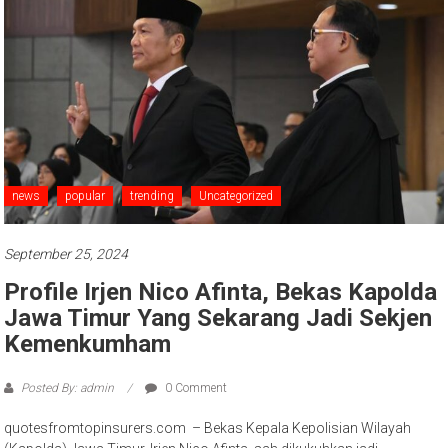
news
popular
trending
Uncategorized
September 25, 2024
Profile Irjen Nico Afinta, Bekas Kapolda
Jawa Timur Yang Sekarang Jadi Sekjen
Kemenkumham
Posted By: admin
0 Comment
quotesfromtopinsurers.com – Bekas Kepala Kepolisian Wilayah