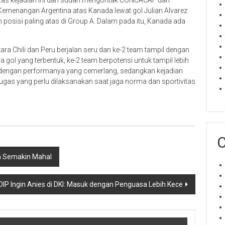
tas kejadian ini dan sudah mengontak CONCACAF dan
menangan Argentina atas Kanada lewat gol Julian Alvarez
 posisi paling atas di Group A. Dalam pada itu, Kanada ada
a Chili dan Peru berjalan seru dan ke-2 team tampil dengan
 gol yang terbentuk, ke-2 team berpotensi untuk tampil lebih
n dengan performanya yang cemerlang, sedangkan kejadian
ugas yang perlu dilaksanakan saat jaga norma dan sportivitas
C
ia Semakin Mahal
P Ingin Anies di DKI: Masuk dengan Penguasa Lebih Kece