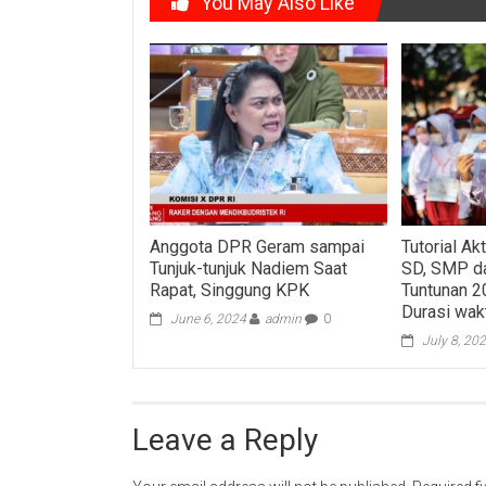
You May Also Like
Anggota DPR Geram sampai
Tutorial A
Tunjuk-tunjuk Nadiem Saat
SD, SMP d
Rapat, Singgung KPK
Tuntunan 
Durasi wak
June 6, 2024
admin
0
July 8, 20
Leave a Reply