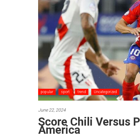
popular
sport
trend
Uncategorized
June 22, 2024
Score Chili Versus 
America