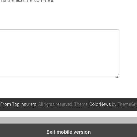
for the next time I comment.
 From Top Insurers
. All rights reserved. Theme:
ColorNews
by ThemeGril
Exit mobile version