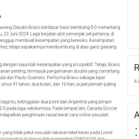
a
gawang Claudio Bravo berdasar hasil seimbang 0-0 menantang
22 Juni 2024. Laga berjalan alot semenjak set pertama, di
sanggup membuat kesempatan yang beresiko. Kesempatan
Sanchez, tetapi sepakannya membumbung di atas garis gawang
rang dengan sejumlah kesempatan yang prospektif. Tetapi, Bravo
manan penting, termasuk pengamanan double yang cemerlang
la dan Paolo Guerrero. Performa Bravo sebagai kiper
A 
ur 41 tahun, dua bulan, dan 16 hari, ia jadi pemain paling
 laga itu, ketinggalan dua point dari Argentina yang pimpin
0 pada laga sebelumnya. Pada tempat lain, Canada Soccer
A
ndapatkan penghinaan rasial lewat cara online sesudah
yang tidak patut sesudah lakukan tekel keras pada Lionel