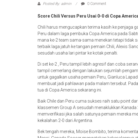
Posted By: admin
0 Comment
Score Chili Versus Peru Usai 0-0 di Copa Americ
Chili harus mengucapkan terima kasih ke penjaga 
Peru dalam laga pembuka Copa America pada Sabtu, 
mana ke-2 team sama-sama menekan tetapi tidak 
terbaik laga jatuh ke tangan pemain Chili, Alexis 
sesudah usaha lari pintar ke kotak penalti.
Di set ke-2 , Peru tampil lebih agresif dan coba se
tampil cemerlang dengan lakukan sejumlah penga
untuk gagalkan usaha pemain Peru, Gianluca Lapadu
membuat jadi pahlawan pada malam tersebut. Pada um
tua di Copa America sekarang ini.
Baik Chile dan Peru cuma sukses raih satu point dari
klassemen Group A sesudah menaklukkan Kanada 2-
memverifikasi jika salah satunya pemain mereka me
kekalahan 2-0 dari Argentina.
Bek tengah mereka, Moise Bombito, terima komentar 