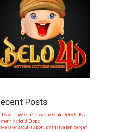
ecent Posts
Thom Haye dan Pelupessy bantu Rizky Ridho
meniti karier di Eropa
Menaker sebutkan bonus hari raya lain dengan