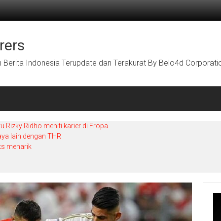
rers
Berita Indonesia Terupdate dan Terakurat By Belo4d Corporati
Rizky Ridho meniti karier di Eropa
aya lain dengan THR
ks menarik