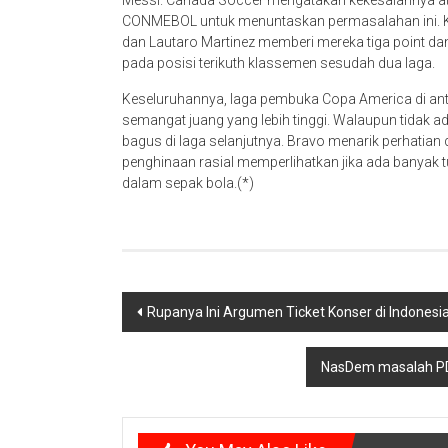
Messi. Canada Soccer mengatakan kekesalannya a
CONMEBOL untuk menuntaskan permasalahan ini. Ke
dan Lautaro Martinez memberi mereka tiga point dan
pada posisi terikuth klassemen sesudah dua laga.
Keseluruhannya, laga pembuka Copa America di antar
semangat juang yang lebih tinggi. Walaupun tidak ada
bagus di laga selanjutnya. Bravo menarik perhatia
penghinaan rasial memperlihatkan jika ada banyak t
dalam sepak bola.(*)
Post
Rupanya Ini Argumen Ticket Konser di Indones
navigation
NasDem masalah PDI