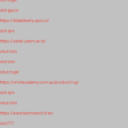
slot gacor
https://didaktikamj.upol.cz/
slot qris
https://safari.udsm.ac.tz/
situs toto
slot toto
situs togel
https://cmnlacademy.com.au/product/rcg/
slot qris
situs toto
https://www.technotech.it/en/
slot777