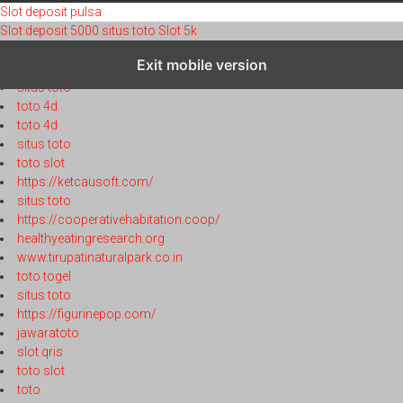
Slot deposit pulsa
Slot deposit 5000
situs toto
Slot 5k
toto 4d
Exit mobile version
toto 4d
situs toto
toto 4d
toto 4d
situs toto
toto slot
https://ketcausoft.com/
situs toto
https://cooperativehabitation.coop/
healthyeatingresearch.org
www.tirupatinaturalpark.co.in
toto togel
situs toto
https://figurinepop.com/
jawaratoto
slot qris
toto slot
toto