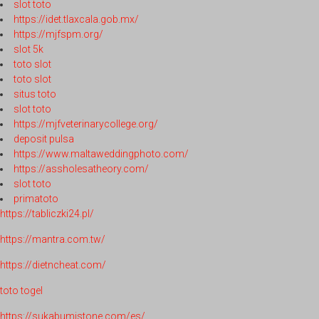
slot toto
https://idet.tlaxcala.gob.mx/
https://mjfspm.org/
slot 5k
toto slot
toto slot
situs toto
slot toto
https://mjfveterinarycollege.org/
deposit pulsa
https://www.maltaweddingphoto.com/
https://assholesatheory.com/
slot toto
primatoto
https://tabliczki24.pl/
https://mantra.com.tw/
https://dietncheat.com/
toto togel
https://sukabumistone.com/es/