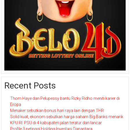
Recent Posts
Thom Haye dan Pelupessy bantu Rizky Ridho meniti karier di
Eropa
Menaker sebutkan bonus hari raya lain dengan THR
Solid kuat, ekonom sebutkan harga saham Big Banks menarik
KPU RI: PSU di 4 kabupaten jalan teratur dan lancar
Profile 3 petinggi Holding Investasi Danantara