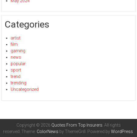
May 2024
Categories
artist
film
gaming
news
popular
sport
trend
trending
Uncategorized
Copyright © 2026
Quotes From Top Insurers
. All rights
reserved. Theme:
ColorNews
by ThemeGrill. Powered by
WordPress
.