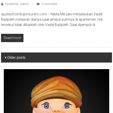
Posted By: admin
0 Comment
quotesfromtopinsurers.com – Nikita Mirzani menjelaskan Vadel
Badjideh melawan dianya saat jemput putrinya di apartemen. Hal
tersebut tidak dibantah oleh Vadel Badjideh. Saat dijemput di
Read more
Posts
Older posts
navigation