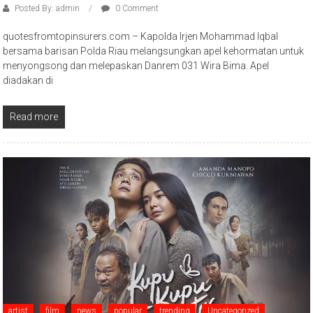
Posted By: admin
0 Comment
quotesfromtopinsurers.com – Kapolda Irjen Mohammad Iqbal
bersama barisan Polda Riau melangsungkan apel kehormatan untuk
menyongsong dan melepaskan Danrem 031 Wira Bima. Apel
diadakan di
Read more
artist
film
news
popular
trending
Uncategorized