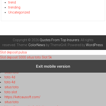
trend
trending
Uncategorized
Copyright © 2026
Quotes From Top Insurers
. All rights
reserved. Theme:
ColorNews
by ThemeGrill. Powered by
WordPress
.
Slot deposit pulsa
Slot deposit 5000
situs toto
Slot 5k
toto 4d
Exit mobile version
toto 4d
situs toto
toto 4d
toto 4d
situs toto
toto slot
https://ketcausoft.com/
situs toto