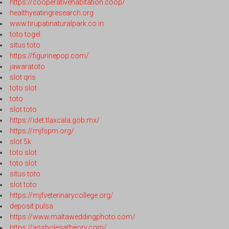
https://cooperativehabitation.coop/
healthyeatingresearch.org
www.tirupatinaturalpark.co.in
toto togel
situs toto
https://figurinepop.com/
jawaratoto
slot qris
toto slot
toto
slot toto
https://idet.tlaxcala.gob.mx/
https://mjfspm.org/
slot 5k
toto slot
toto slot
situs toto
slot toto
https://mjfveterinarycollege.org/
deposit pulsa
https://www.maltaweddingphoto.com/
https://assholesatheory.com/