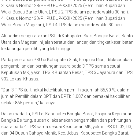
3. Kasus Nomor 28/PHPU.BUP-XXIII/2025 (Pemilihan Bupati dan
Wakil Bupati Barito Utara), PSU 2 TPS dalam periode waktu 30 hari.
4. Kasus Nomor 30/PHPU.BUP-XXIII/2025 (Pemilihan Bupati dan
Wakil Bupati Magetan), PSU 4 TPS dalam periode waktu 30 hari.
Afifuddin mengutarakan PSU di Kabupaten Siak, Bangka Barat, Barito
Utara dan Magetan ini jalan teratur dan lancar, dan tingkat keterlibatan
kedatangan pemilih yang lebih tinggi.
Pada penerapan PSU di Kabupaten Siak, Propinsi Riau, dilaksanakan
pengambilan dan perhitungan suara pada 3 TPS sama sesuai
Keputusan MK, yakni TPS 3 Buantan Besar, TPS 3 Jayapura dan TPS
902 Lokasi Khusus.
“Dari 3 TPS itu, tingkat keterlibatan pemilih sejumlah 85,90 %, dalam
jumlah Pemilih dalam DPT dan DPTb 1.007 dan pemakai hak pilihan
sekitar 865 pemilih,” katanya.
Dalam pada itu, PSU di Kabupaten Bangka Barat, Propinsi Kepulauan
Bangka Belitung, sudah dilaksanakan pengambilan dan perhitungan
suara pada 4 TPS sama sesuai Keputusan MK, yakni TPS 01, 02, 03,
dan 04 Dusun Cahaya Manik, Kec. Jebus, Kabupaten Bangka Barat.