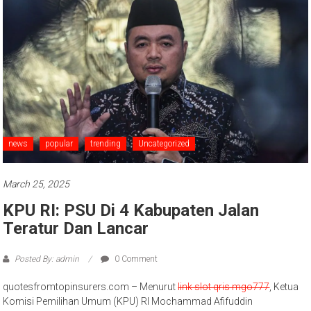
news
popular
trending
Uncategorized
March 25, 2025
KPU RI: PSU Di 4 Kabupaten Jalan
Teratur Dan Lancar
Posted By: admin
0 Comment
quotesfromtopinsurers.com – Menurut
link slot qris mgo777
, Ketua
Komisi Pemilihan Umum (KPU) RI Mochammad Afifuddin