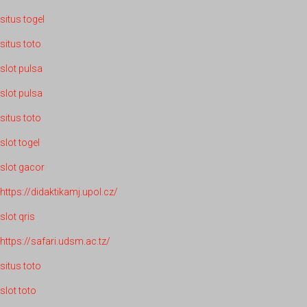
situs togel
situs toto
slot pulsa
slot pulsa
situs toto
slot togel
slot gacor
https://didaktikamj.upol.cz/
slot qris
https://safari.udsm.ac.tz/
situs toto
slot toto