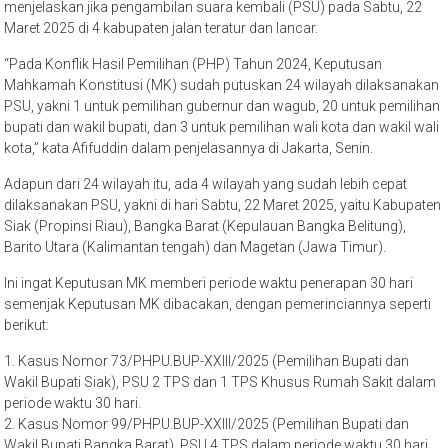
menjelaskan jika pengambilan suara kembali (PSU) pada Sabtu, 22
Maret 2025 di 4 kabupaten jalan teratur dan lancar.
“Pada Konflik Hasil Pemilihan (PHP) Tahun 2024, Keputusan
Mahkamah Konstitusi (MK) sudah putuskan 24 wilayah dilaksanakan
PSU, yakni 1 untuk pemilihan gubernur dan wagub, 20 untuk pemilihan
bupati dan wakil bupati, dan 3 untuk pemilihan wali kota dan wakil wali
kota,” kata Afifuddin dalam penjelasannya di Jakarta, Senin.
Adapun dari 24 wilayah itu, ada 4 wilayah yang sudah lebih cepat
dilaksanakan PSU, yakni di hari Sabtu, 22 Maret 2025, yaitu Kabupaten
Siak (Propinsi Riau), Bangka Barat (Kepulauan Bangka Belitung),
Barito Utara (Kalimantan tengah) dan Magetan (Jawa Timur).
Ini ingat Keputusan MK memberi periode waktu penerapan 30 hari
semenjak Keputusan MK dibacakan, dengan pemerinciannya seperti
berikut:
1. Kasus Nomor 73/PHPU.BUP-XXIII/2025 (Pemilihan Bupati dan
Wakil Bupati Siak), PSU 2 TPS dan 1 TPS Khusus Rumah Sakit dalam
periode waktu 30 hari.
2. Kasus Nomor 99/PHPU.BUP-XXIII/2025 (Pemilihan Bupati dan
Wakil Bupati Bangka Barat), PSU 4 TPS dalam periode waktu 30 hari.