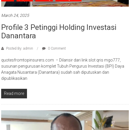
March 24, 2025
Profile 3 Petinggi Holding Investasi
Danantara
Posted By: admin
0 Comment
quotesfromtopinsurers.com – Dilansir dari link slot qris mgo777,
susunan pengurusan komplet Tubuh Pengurus Investasi (BPI) Daya
Anagata Nusantara (Danantara) sudah sah diputuskan dan
dipublikasikan
Read more