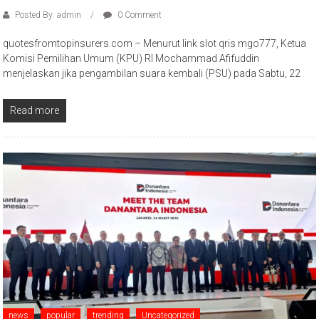
Posted By: admin
0 Comment
quotesfromtopinsurers.com – Menurut link slot qris mgo777, Ketua
Komisi Pemilihan Umum (KPU) RI Mochammad Afifuddin
menjelaskan jika pengambilan suara kembali (PSU) pada Sabtu, 22
Read more
news
popular
trending
Uncategorized