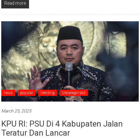
Read more
news
popular
trending
Uncategorized
March 25, 2025
KPU RI: PSU Di 4 Kabupaten Jalan
Teratur Dan Lancar