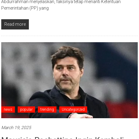
Abdurrahman menjelaskan, faksinya tetap menanti Ketentuan
Pemerintahan (PP) yang
Read more
news
popular
trending
Uncategorized
March 19, 2025