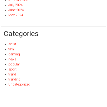
August 2024
July 2024
June 2024
May 2024
Categories
artist
film
gaming
news
popular
sport
trend
trending
Uncategorized