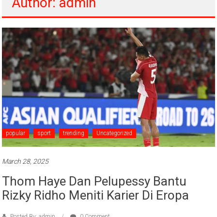
Author:
admin
popular
sport
trending
Uncategorized
March 28, 2025
Thom Haye Dan Pelupessy Bantu
Rizky Ridho Meniti Karier Di Eropa
Posted By: admin
0 Comment