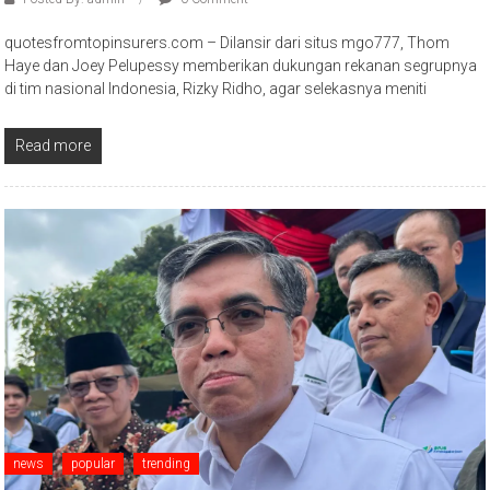
quotesfromtopinsurers.com – Dilansir dari situs mgo777, Thom
Haye dan Joey Pelupessy memberikan dukungan rekanan segrupnya
di tim nasional Indonesia, Rizky Ridho, agar selekasnya meniti
Read more
news
popular
trending