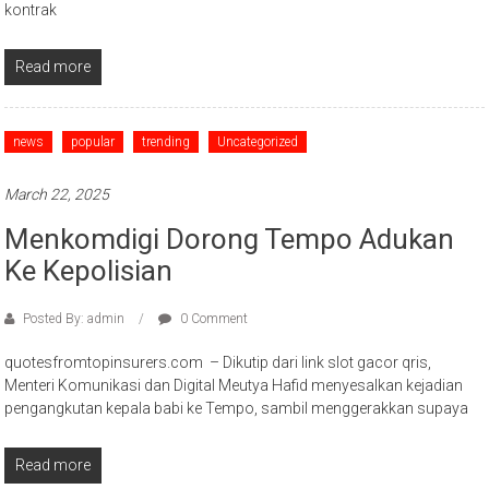
kontrak
Read more
news
popular
trending
Uncategorized
March 22, 2025
Menkomdigi Dorong Tempo Adukan
Ke Kepolisian
Posted By: admin
0 Comment
quotesfromtopinsurers.com – Dikutip dari link slot gacor qris,
Menteri Komunikasi dan Digital Meutya Hafid menyesalkan kejadian
pengangkutan kepala babi ke Tempo, sambil menggerakkan supaya
Read more