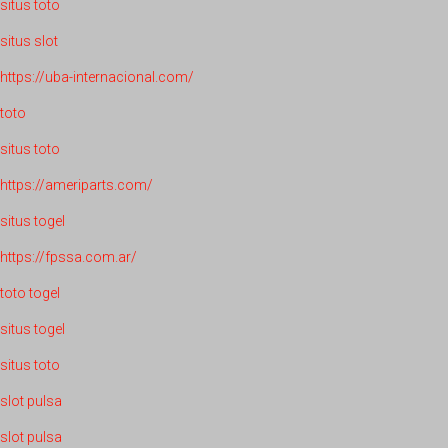
situs toto
situs slot
https://uba-internacional.com/
toto
situs toto
https://ameriparts.com/
situs togel
https://fpssa.com.ar/
toto togel
situs togel
situs toto
slot pulsa
slot pulsa