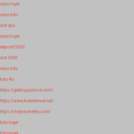
situs togel
situs toto
slot qris
situs togel
deposit 5000
slot 5000
situs toto
toto 4d
https://gallery.pustovit.com/
https://www.hoteldenver.net/
https://marywshelley.com/
toto togel
toto togel