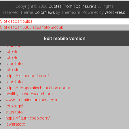
Copyright © 2026
Quotes From Top Insurers
. All rights
reserved. Theme:
ColorNews
by ThemeGrill. Powered by
WordPress
.
Slot deposit pulsa
Slot deposit 5000
situs toto
Slot 5k
toto 4d
Exit mobile version
toto 4d
situs toto
toto 4d
toto 4d
situs toto
toto slot
https://ketcausoft.com/
situs toto
https://cooperativehabitation.coop/
healthyeatingresearch.org
www.tirupatinaturalpark.co.in
toto togel
situs toto
https://figurinepop.com/
jawaratoto