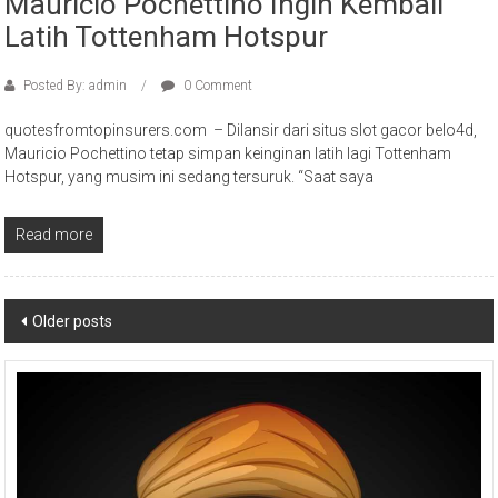
Mauricio Pochettino Ingin Kembali
Latih Tottenham Hotspur
Posted By: admin
0 Comment
quotesfromtopinsurers.com – Dilansir dari situs slot gacor belo4d,
Mauricio Pochettino tetap simpan keinginan latih lagi Tottenham
Hotspur, yang musim ini sedang tersuruk. “Saat saya
Read more
Posts
Older posts
navigation