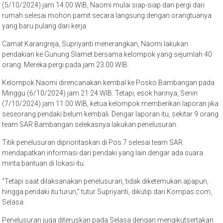
(5/10/2024) jam 14.00 WIB, Naomi mulai siap-siap dan pergi dari
rumah selesai mohon pamit secara langsung dengan orangtuanya
yang baru pulang dari kerja.
Camat Karangreja, Supriyanti menerangkan, Naomi lakukan
pendakian ke Gunung Slamet bersama kelompok yang sejumlah 40
orang. Mereka pergi pada jam 23.00 WIB.
Kelompok Naomi direncanakan kembal ke Posko Bambangan pada
Minggu (6/10/2024) jam 21.24 WIB. Tetapi, esok harinya, Senin
(7/10/2024) jam 11.00 WIB, ketua kelompok memberikan laporan jika
seseorang pendaki belum kembali. Dengar laporan itu, sekitar 9 orang
team SAR Bambangan selekasnya lakukan penelusuran.
Titik penelusuran diprioritaskan di Pos 7 selesai team SAR
mendapatkan informasi dari pendaki yang lain dengar ada suara
minta bantuan di lokasi itu.
“Tetapi saat dilaksanakan penelusuran, tidak diketemukan apapun,
hingga pendaki itu turun,” tutur Supriyanti, dikutip dari Kompas.com,
Selasa.
Penelusuran juga diteruskan pada Selasa dengan mengikutsertakan