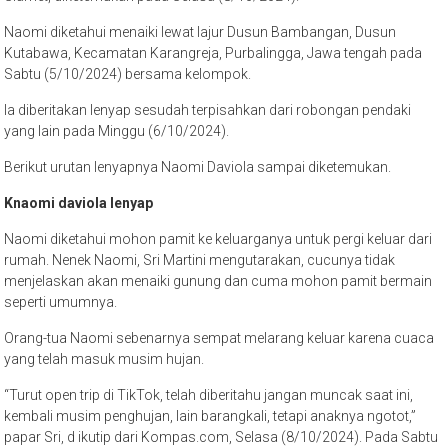
Naomi diketahui menaiki lewat lajur Dusun Bambangan, Dusun
Kutabawa, Kecamatan Karangreja, Purbalingga, Jawa tengah pada
Sabtu (5/10/2024) bersama kelompok.
Ia diberitakan lenyap sesudah terpisahkan dari robongan pendaki
yang lain pada Minggu (6/10/2024).
Berikut urutan lenyapnya Naomi Daviola sampai diketemukan.
Knaomi daviola lenyap
Naomi diketahui mohon pamit ke keluarganya untuk pergi keluar dari
rumah. Nenek Naomi, Sri Martini mengutarakan, cucunya tidak
menjelaskan akan menaiki gunung dan cuma mohon pamit bermain
seperti umumnya.
Orang-tua Naomi sebenarnya sempat melarang keluar karena cuaca
yang telah masuk musim hujan.
“Turut open trip di TikTok, telah diberitahu jangan muncak saat ini,
kembali musim penghujan, lain barangkali, tetapi anaknya ngotot,”
papar Sri, d ikutip dari Kompas.com, Selasa (8/10/2024). Pada Sabtu