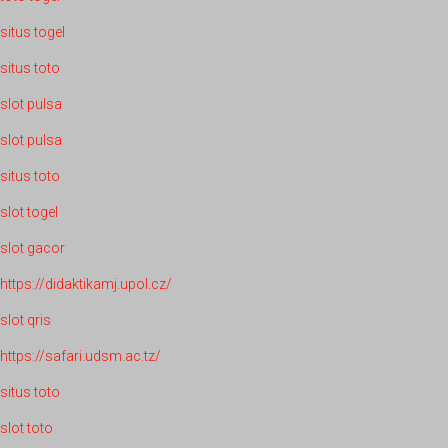
situs togel
situs toto
slot pulsa
slot pulsa
situs toto
slot togel
slot gacor
https://didaktikamj.upol.cz/
slot qris
https://safari.udsm.ac.tz/
situs toto
slot toto