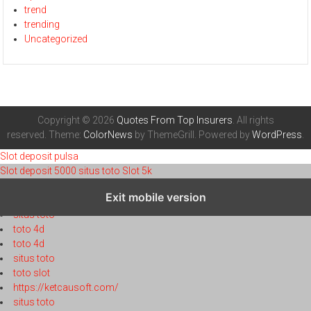
trend
trending
Uncategorized
Copyright © 2026
Quotes From Top Insurers
. All rights
reserved. Theme:
ColorNews
by ThemeGrill. Powered by
WordPress
.
Slot deposit pulsa
Slot deposit 5000
situs toto
Slot 5k
toto 4d
Exit mobile version
toto 4d
situs toto
toto 4d
toto 4d
situs toto
toto slot
https://ketcausoft.com/
situs toto