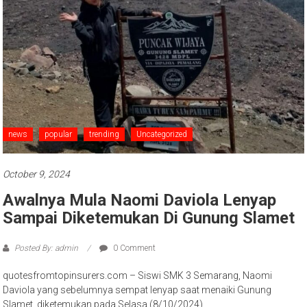
news
popular
trending
Uncategorized
October 9, 2024
Awalnya Mula Naomi Daviola Lenyap
Sampai Diketemukan Di Gunung Slamet
Posted By: admin
0 Comment
quotesfromtopinsurers.com – Siswi SMK 3 Semarang, Naomi
Daviola yang sebelumnya sempat lenyap saat menaiki Gunung
Slamet, diketemukan pada Selasa (8/10/2024).