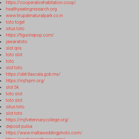
https://cooperativehabitation.coop/
healthyeatingresearch.org
www.tirupatinaturalpark.co.in
toto togel
situs toto
https://figurinepop.com/
jawaratoto
slot qris
toto slot
toto
slot toto
https://idet.tlaxcala.gob.mx/
https://mjfspm.org/
slot 5k
toto slot
toto slot
situs toto
slot toto
https://mjfveterinarycollege.org/
deposit pulsa
https://www.maltaweddingphoto.com/