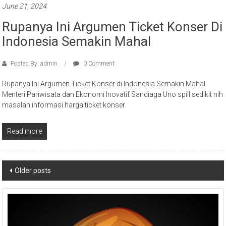
June 21, 2024
Rupanya Ini Argumen Ticket Konser Di
Indonesia Semakin Mahal
Posted By: admin
0 Comment
Rupanya Ini Argumen Ticket Konser di Indonesia Semakin Mahal
Menteri Pariwisata dan Ekonomi Inovatif Sandiaga Uno spill sedikit nih
masalah informasi harga ticket konser
Read more
Posts
Older posts
navigation