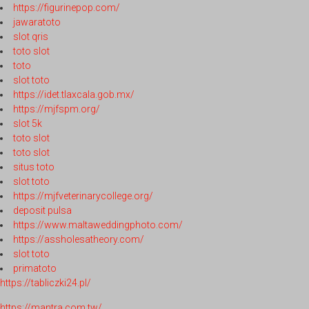
https://figurinepop.com/
jawaratoto
slot qris
toto slot
toto
slot toto
https://idet.tlaxcala.gob.mx/
https://mjfspm.org/
slot 5k
toto slot
toto slot
situs toto
slot toto
https://mjfveterinarycollege.org/
deposit pulsa
https://www.maltaweddingphoto.com/
https://assholesatheory.com/
slot toto
primatoto
https://tabliczki24.pl/
https://mantra.com.tw/