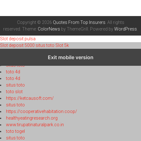
Copyright © 2026
Quotes From Top Insurers
. All rights
reserved. Theme:
ColorNews
by ThemeGrill. Powered by
WordPress
.
Slot deposit pulsa
Slot deposit 5000
situs toto
Slot 5k
toto 4d
Exit mobile version
toto 4d
situs toto
toto 4d
toto 4d
situs toto
toto slot
https://ketcausoft.com/
situs toto
https://cooperativehabitation.coop/
healthyeatingresearch.org
www.tirupatinaturalpark.co.in
toto togel
situs toto