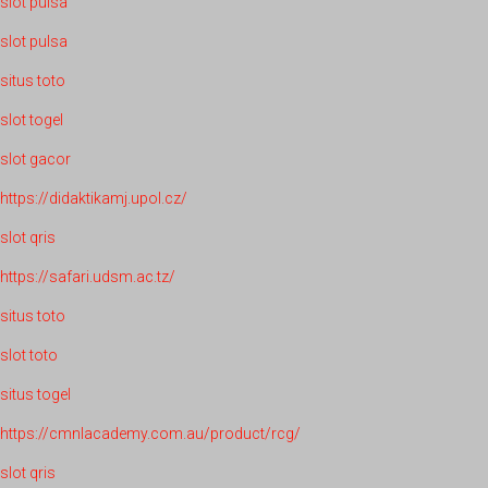
slot pulsa
slot pulsa
situs toto
slot togel
slot gacor
https://didaktikamj.upol.cz/
slot qris
https://safari.udsm.ac.tz/
situs toto
slot toto
situs togel
https://cmnlacademy.com.au/product/rcg/
slot qris