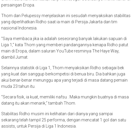
persaingan Eropa.
Thom dan Pelupessy menjelaskan ini sesudah menyaksikan stabilitas
yang diperlihatkan Ridho saat ia main di Persija Jakarta dan tim
nasional Indonesia.
“Saya membaca jika ia adalah seseorang banyak lakukan sapuan di
Liga 1,” kata Thom yang memberi pandangannya kenapa Ridho patut
main di Eropa, dalam saluran YouTube resminya The Haye Way,
diambil Jumat.
Selainnya statistik di Liga 1, Thom menyaksikan Ridho sebagai bek
yang kuat dan sanggup berkompetisi di benua biru. Dia bahkan juga
akui benar-benar menunggu apa yang terjadi di masa datang pemain
muda 23 tahun itu.
“Secara fisik, ia kuat, memiliki nafsu . Maka mungkin buatnya di masa
datang itu akan menarik,” tambah Thom.
Stabilitas Ridho musim ini kelihatan dari dianya yang sampai
sekarang telah tampil 25 performa, dengan mencatat 1 gol dan satu
assists, untuk Persija di Liga 1 Indonesia.