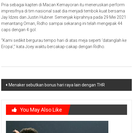
Pria sebagai kapten di Macan Kemayoran itu meneruskan perform
impresifnya di tim nasional saat dia menjadi tembok kuat bersama
Jay Idzes dan Justin Hubner. Semenjak kiprahnya pada 29 Mei 2021
menantang Oman, Ridho sampai sekarang ini telah mengepak 44
caps dengan 4 gol.
“Kami sedikit bergurau tempo hari di atas meja seperti ‘datanglah ke
Eropa’,” kata Joey waktu bercakap-cakap dengan Ridho.
Post
Menaker sebutkan bonus hari raya lain dengan THR
navigation
You May Also Like