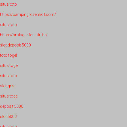
situs toto
https://campingrozenhof.com/
situs toto
https://prolugar.fau.ufrj.br/
slot deposit 5000
toto togel
situs togel
situs toto
slot qris
situs togel
deposit 5000
slot 5000
situs toto