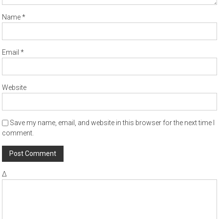
Name
*
Email
*
Website
Save my name, email, and website in this browser for the next time I
comment.
Δ