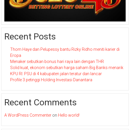
Recent Posts
Thom Haye dan Pelupessy bantu Rizky Ridho meniti karier di
Eropa
Menaker sebutkan bonus hari raya lain dengan THR
Solid kuat, ekonom sebutkan harga saham Big Banks menarik
KPU RI: PSU di 4 kabupaten jalan teratur dan lancar
Profile 3 petinggi Holding Investasi Danantara
Recent Comments
A WordPress Commenter
on
Hello world!