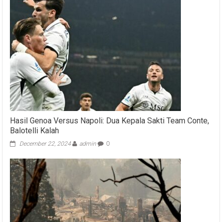
Hasil Genoa Versus Napoli: Dua Kepala Sakti Team Conte,
Balotelli Kalah
December 22, 2024
admin
0