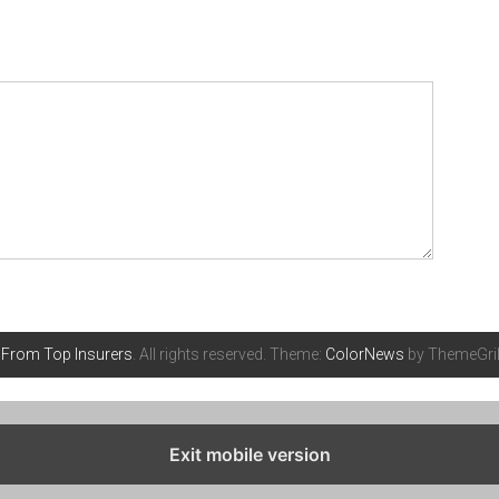
 From Top Insurers
. All rights reserved. Theme:
ColorNews
by ThemeGril
Exit mobile version