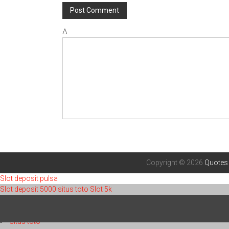
Δ
Copyright © 2026
Quotes
Slot deposit pulsa
Slot deposit 5000
situs toto
Slot 5k
toto 4d
toto 4d
situs toto