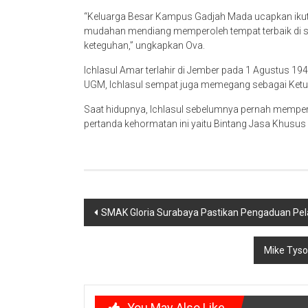
“Keluarga Besar Kampus Gadjah Mada ucapkan ikut 
mudahan mendiang memperoleh tempat terbaik di si
keteguhan,” ungkapkan Ova.
Ichlasul Amar terlahir di Jember pada 1 Agustus 
UGM, Ichlasul sempat juga memegang sebagai Ketu
Saat hidupnya, Ichlasul sebelumnya pernah memper
pertanda kehormatan ini yaitu Bintang Jasa Khusus
Post
SMAK Gloria Surabaya Pastikan Pengaduan Pe
navigation
Mike Tyso
You May Also Like