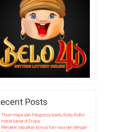
ecent Posts
Thom Haye dan Pelupessy bantu Rizky Ridho
meniti karier di Eropa
Menaker sebutkan bonus hari raya lain dengan