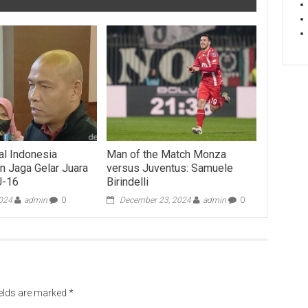
al Indonesia
Man of the Match Monza
 Jaga Gelar Juara
versus Juventus: Samuele
U-16
Birindelli
2024
admin
0
December 23, 2024
admin
0
ields are marked
*