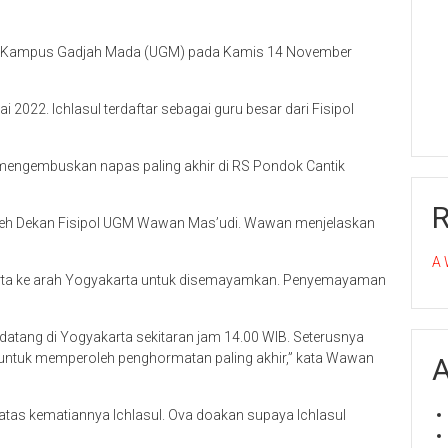
ari Kampus Gadjah Mada (UGM) pada Kamis 14 November
022. Ichlasul terdaftar sebagai guru besar dari Fisipol
 mengembuskan napas paling akhir di RS Pondok Cantik
 oleh Dekan Fisipol UGM Wawan Mas’udi. Wawan menjelaskan
A 
karta ke arah Yogyakarta untuk disemayamkan. Penyemayaman
 datang di Yogyakarta sekitaran jam 14.00 WIB. Seterusnya
ntuk memperoleh penghormatan paling akhir,” kata Wawan
A
atas kematiannya Ichlasul. Ova doakan supaya Ichlasul