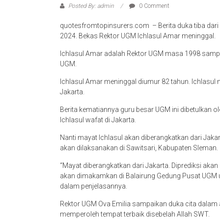
Posted By: admin
0 Comment
quotesfromtopinsurers.com – Berita duka tiba d
2024. Bekas Rektor UGM Ichlasul Amar meninggal.
Ichlasul Amar adalah Rektor UGM masa 1998 sampai 2
UGM.
Ichlasul Amar meninggal diumur 82 tahun. Ichlasul
Jakarta.
Berita kematiannya guru besar UGM ini dibetulkan
Ichlasul wafat di Jakarta.
Nanti mayat Ichlasul akan diberangkatkan dari Ja
akan dilaksanakan di Sawitsari, Kabupaten Sleman.
“Mayat diberangkatkan dari Jakarta. Diprediksi akan
akan dimakamkan di Balairung Gedung Pusat UGM u
dalam penjelasannya.
Rektor UGM Ova Emilia sampaikan duka cita dalam 
memperoleh tempat terbaik disebelah Allah SWT.