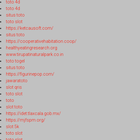
toto 4d
toto 4d
situs toto
toto slot
https://ketcausoft.com/
situs toto
https://cooperativehabitation.coop/
healthyeatingresearch.org
www.tirupatinaturalpark.co.in
toto togel
situs toto
https://figurinepop.com/
jawaratoto
slot qris
toto slot
toto
slot toto
https://idet.tlaxcala.gob.mx/
https://mjfspm.org/
slot 5k
toto slot
toto slot