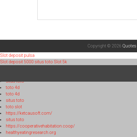
Copyright © 2026
Quotes
Slot deposit pulsa
Slot deposit 5000
situs toto
Slot 5k
toto 4d
toto 4d
situs toto
toto 4d
toto 4d
situs toto
toto slot
https://ketcausoft.com/
situs toto
https://cooperativehabitation.coop/
healthyeatingresearch.org