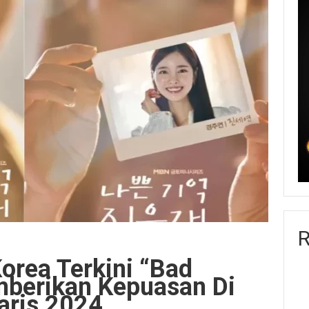
R
Korea Terkini “Bad
berikan Kepuasan Di
aris 2024