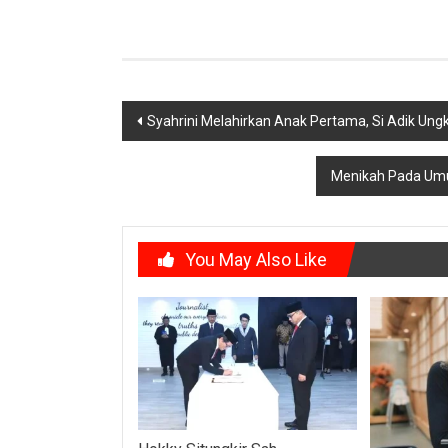
Post
Syahrini Melahirkan Anak Pertama, Si Adik Un
navigation
Menikah Pada Umu
You May Also Like