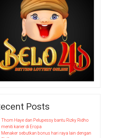
ecent Posts
Thom Haye dan Pelupessy bantu Rizky Ridho
meniti karier di Eropa
Menaker sebutkan bonus hari raya lain dengan