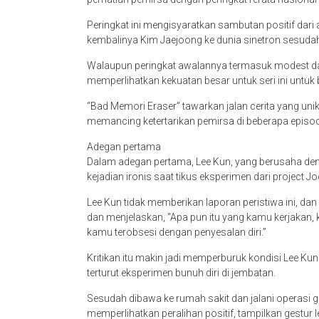
Peringkat ini mengisyaratkan sambutan positif dari
kembalinya Kim Jaejoong ke dunia sinetron sesudah
Walaupun peringkat awalannya termasuk modest dala
memperlihatkan kekuatan besar untuk seri ini untu
“Bad Memori Eraser” tawarkan jalan cerita yang un
memancing ketertarikan pemirsa di beberapa episo
Adegan pertama
Dalam adegan pertama, Lee Kun, yang berusaha denga
kejadian ironis saat tikus eksperimen dari project J
Lee Kun tidak memberikan laporan peristiwa ini, d
dan menjelaskan, “Apa pun itu yang kamu kerjakan, k
kamu terobsesi dengan penyesalan diri.”
Kritikan itu makin jadi memperburuk kondisi Lee Ku
terturut eksperimen bunuh diri di jembatan.
Sesudah dibawa ke rumah sakit dan jalani operasi ge
memperlihatkan peralihan positif, tampilkan gestur 