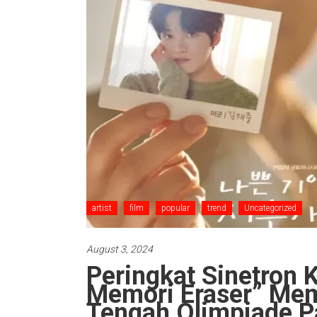
artist
film
popular
trend
Uncategorized
August 3, 2024
Peringkat Sinetron 
Memori Eraser” Mem
Tengah Olimpiade P