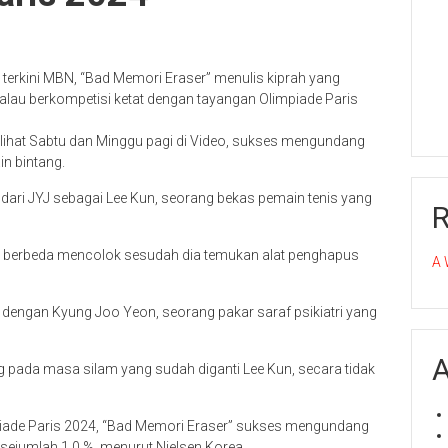
 terkini MBN, “Bad Memori Eraser” menulis kiprah yang
lau berkompetisi ketat dengan tayangan Olimpiade Paris
lihat Sabtu dan Minggu pagi di Video, sukses mengundang
n bintang.
dari JYJ sebagai Lee Kun, seorang bekas pemain tenis yang
ng berbeda mencolok sesudah dia temukan alat penghapus
A 
 dengan Kyung Joo Yeon, seorang pakar saraf psikiatri yang
A
g pada masa silam yang sudah diganti Lee Kun, secara tidak
piade Paris 2024, “Bad Memori Eraser” sukses mengundang
 sejumlah 1,0 %, menurut Nielsen Korea.