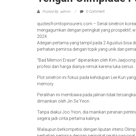
Posted By: admin
0 Comment
quotesfromtopinsurers.com – Serial sinetron korea
mengagumkan dengan peringkat yang prospektif, wa
2024.
Adegan pertama yang tampil pada 2 Agustus bisa di
perhatian pemirsa dengan topik yang unik dan pemai
“Bad Memori Eraser” diperankan oleh Kim Jaejoong 
profesi dan harga dianya remuk karena luka serius.
Plot sinetron ini fokus pada kehidupan Lee Kun ya
memory.
Peralihan ini membawa pada jalinan tidak tersangka
dimainkan oleh Jin Se Yeon.
Tanpa diakui Joo Yeon, dia mainkan peranan pentin
segera jadi cinta pertama kalinya.
Walaupun berkompetisi dengan liputan intens Olim
perhatian pemirsa dengan peringkat rerata nasional