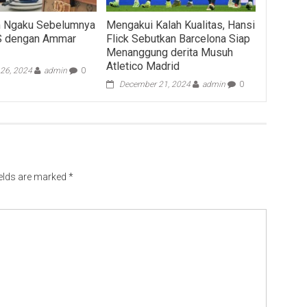
m Ngaku Sebelumnya
Mengakui Kalah Kualitas, Hansi
S dengan Ammar
Flick Sebutkan Barcelona Siap
Menanggung derita Musuh
Atletico Madrid
26, 2024
admin
0
December 21, 2024
admin
0
ields are marked
*