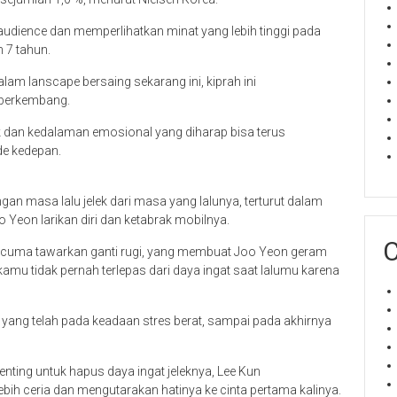
 audience dan memperlihatkan minat yang lebih tinggi pada
 7 tahun.
m lanscape bersaing sekarang ini, kiprah ini
k berkembang.
ik dan kedalaman emosional yang diharap bisa terus
de kedepan.
n masa lalu jelek dari masa yang lalunya, terturut dalam
oo Yeon larikan diri dan ketabrak mobilnya.
C
an cuma tawarkan ganti rugi, yang membuat Joo Yeon geram
amu tidak pernah terlepas dari daya ingat saat lalumu karena
n yang telah pada keadaan stres berat, sampai pada akhirnya
nting untuk hapus daya ingat jeleknya, Lee Kun
lebih ceria dan mengutarakan hatinya ke cinta pertama kalinya.