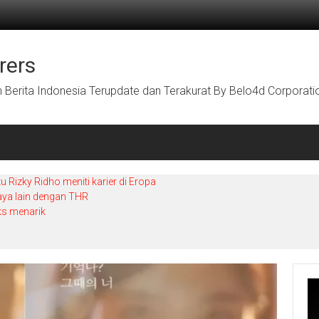
rers
Berita Indonesia Terupdate dan Terakurat By Belo4d Corporati
Rizky Ridho meniti karier di Eropa
aya lain dengan THR
ks menarik