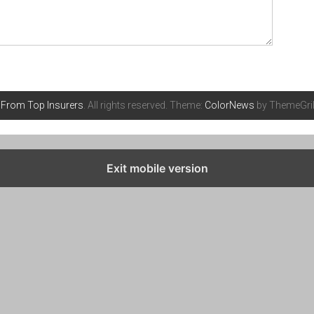
 From Top Insurers
. All rights reserved. Theme:
ColorNews
by ThemeGril
Exit mobile version