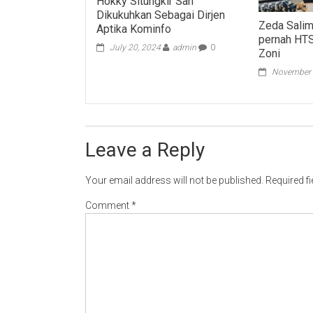
Hokky Situngkir Sah
Dikukuhkan Sebagai Dirjen
Zeda Sali
Aptika Kominfo
pernah HT
July 20, 2024
admin
0
Zoni
November 
Leave a Reply
Your email address will not be published.
Required f
Comment
*