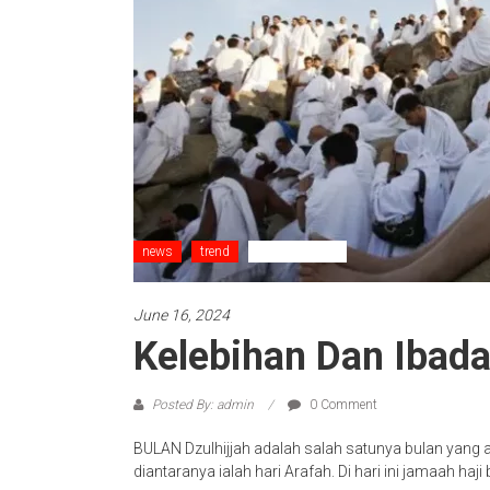
news
trend
Uncategorized
June 16, 2024
Kelebihan Dan Ibad
Posted By: admin
0 Comment
BULAN Dzulhijjah adalah salah satunya bulan yang
diantaranya ialah hari Arafah. Di hari ini jamaah h