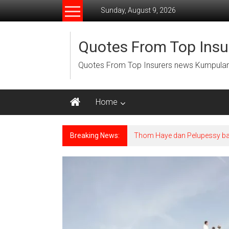
Skip
Sunday, August 9, 2026
to
content
Quotes From Top Insu
Quotes From Top Insurers news Kumpulan 
Home
Breaking News:
Thom Haye dan Pelupessy bant