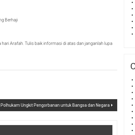
g Berhaji
ari Arafah. Tulis baik informasi di atas dan janganlah lupa
C
 Polhukam Ungkit Pengorbanan untuk Bangsa dan Negara