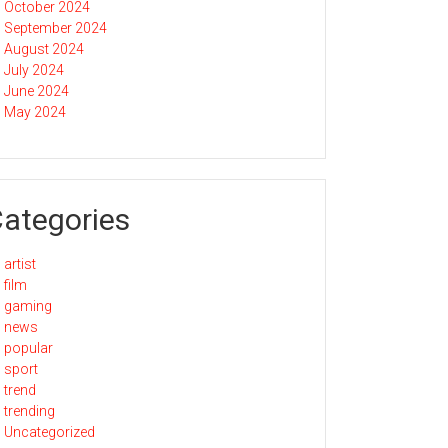
October 2024
September 2024
August 2024
July 2024
June 2024
May 2024
ategories
artist
film
gaming
news
popular
sport
trend
trending
Uncategorized