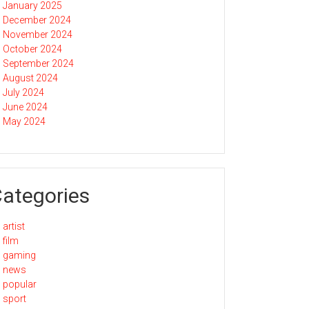
January 2025
December 2024
November 2024
October 2024
September 2024
August 2024
July 2024
June 2024
May 2024
ategories
artist
film
gaming
news
popular
sport