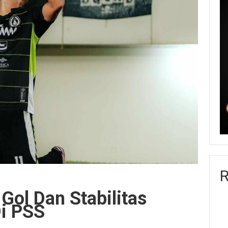
R
ol Dan Stabilitas
Di PSS