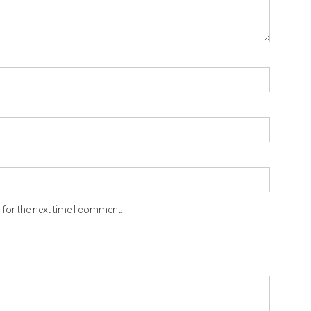
for the next time I comment.