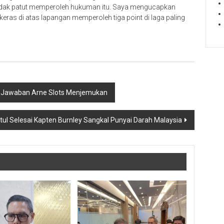
tidak patut memperoleh hukuman itu. Saya mengucapkan
eras di atas lapangan memperoleh tiga point di laga paling
is, Jawaban Arne Slots Menjemukan
tul Selesai Kapten Burnley Sangkal Punyai Darah Malaysia