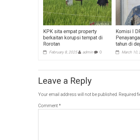
KPK sita empat property
Komisi I D
berkaitan korupsi tempat di
Penayangan
Rorotan
tahun di d
February 8, 2025
admin
0
March 10,
Leave a Reply
Your email address will not be published.
Required f
Comment
*