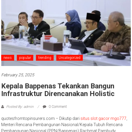
news
popular
trending
Uncategorized
February 25, 2025
Kepala Bappenas Tekankan Bangun
Infrastruktur Direncanakan Holistic
Posted By: admin
0 Comment
quotesfromtopinsurers.com – Dikutip dari
situs slot gacor mgo777
,
Menteri Rencana Pembangunan Nasional/Kepala Tubuh Rencana
Pembangunan Nasional (PPN/Bappenas) Rachmat Pambudy