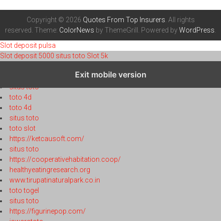
Copyright © 2026
Quotes From Top Insurers
. All rights
reserved. Theme:
ColorNews
by ThemeGrill. Powered by
WordPress
.
Slot deposit pulsa
Slot deposit 5000
situs toto
Slot 5k
toto 4d
Exit mobile version
toto 4d
situs toto
toto 4d
toto 4d
situs toto
toto slot
https://ketcausoft.com/
situs toto
https://cooperativehabitation.coop/
healthyeatingresearch.org
www.tirupatinaturalpark.co.in
toto togel
situs toto
https://figurinepop.com/