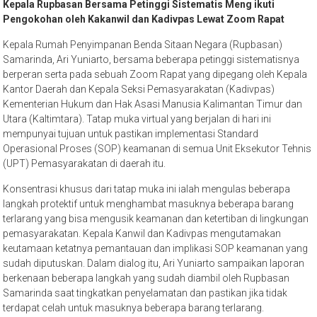
Kepala Rupbasan Bersama Petinggi Sistematis Meng ikuti
Pengokohan oleh Kakanwil dan Kadivpas Lewat Zoom Rapat
Kepala Rumah Penyimpanan Benda Sitaan Negara (Rupbasan)
Samarinda, Ari Yuniarto, bersama beberapa petinggi sistematisnya
berperan serta pada sebuah Zoom Rapat yang dipegang oleh Kepala
Kantor Daerah dan Kepala Seksi Pemasyarakatan (Kadivpas)
Kementerian Hukum dan Hak Asasi Manusia Kalimantan Timur dan
Utara (Kaltimtara). Tatap muka virtual yang berjalan di hari ini
mempunyai tujuan untuk pastikan implementasi Standard
Operasional Proses (SOP) keamanan di semua Unit Eksekutor Tehnis
(UPT) Pemasyarakatan di daerah itu.
Konsentrasi khusus dari tatap muka ini ialah mengulas beberapa
langkah protektif untuk menghambat masuknya beberapa barang
terlarang yang bisa mengusik keamanan dan ketertiban di lingkungan
pemasyarakatan. Kepala Kanwil dan Kadivpas mengutamakan
keutamaan ketatnya pemantauan dan implikasi SOP keamanan yang
sudah diputuskan. Dalam dialog itu, Ari Yuniarto sampaikan laporan
berkenaan beberapa langkah yang sudah diambil oleh Rupbasan
Samarinda saat tingkatkan penyelamatan dan pastikan jika tidak
terdapat celah untuk masuknya beberapa barang terlarang.