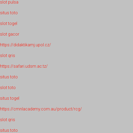
slot pulsa
situs toto
slot togel
slot gacor
https://didaktikamj.upol.cz/
slot qris
https://safari.udsm.ac.tz/
situs toto
slot toto
situs togel
https://cmnlacademy.com.au/product/rcg/
slot qris
situs toto