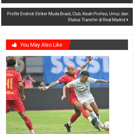
navigation
Profile Endrick Striker Muda Brasil, Club, Kisah Profesi, Umur, dan
Status Transfer di Real Madrid
You May Also Like