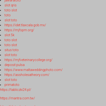
jawaratoto
slot qris
toto slot
toto
slot toto
https://idet.tlaxcala.gob.mx/
https://mjfspm.org/
slot 5k
toto slot
toto slot
situs toto
slot toto
https://mjfveterinarycollege.org/
deposit pulsa
https://www.maltaweddingphoto.com/
https://assholesatheory.com/
slot toto
primatoto
https://tabliczki24.pl/
https://mantra.com.tw/