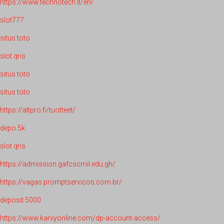
https://www.technotech.it/en/
slot777
situs toto
slot qris
situs toto
situs toto
https://altpro.fi/tuotteet/
depo 5k
slot qris
https://admission.gafcscmil.edu.gh/
https://vagas.promptservicos.com.br/
deposit 5000
https://www.karvyonline.com/dp-account-access/