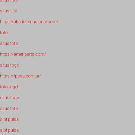
situs toto
situs slot
https://uba-internacional.com/
toto
situs toto
https://ameriparts.com/
situs togel
https://fpssa.com.ar/
toto togel
situs togel
situs toto
slot pulsa
slot pulsa