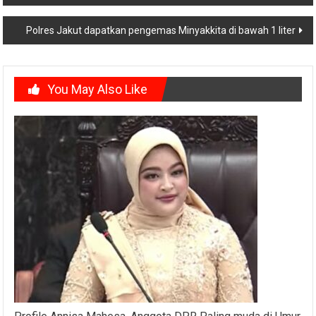
navigation
Polres Jakut dapatkan pengemas Minyakkita di bawah 1 liter
You May Also Like