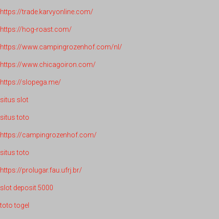
https://trade.karvyonline.com/
https://hog-roast.com/
https://www.campingrozenhof.com/nl/
https://www.chicagoiron.com/
https://slopega.me/
situs slot
situs toto
https://campingrozenhof.com/
situs toto
https://prolugar.fau.ufrj.br/
slot deposit 5000
toto togel