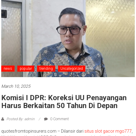
news
popular
trending
Uncategorized
March 10, 2025
Komisi I DPR: Koreksi UU Penayangan
Harus Berkaitan 50 Tahun Di Depan
Posted By: admin
0 Comment
quotesfromtopinsurers.com – Dilansir dari
situs slot gacor mgo777
,