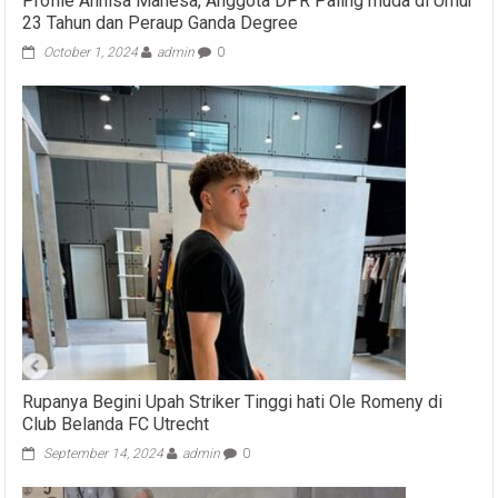
Profile Annisa Mahesa, Anggota DPR Paling muda di Umur
23 Tahun dan Peraup Ganda Degree
October 1, 2024
admin
0
Rupanya Begini Upah Striker Tinggi hati Ole Romeny di
Club Belanda FC Utrecht
September 14, 2024
admin
0