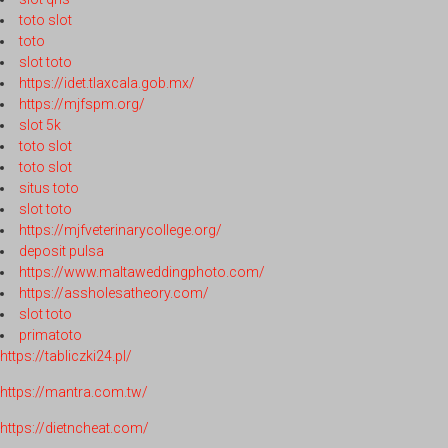
toto slot
toto
slot toto
https://idet.tlaxcala.gob.mx/
https://mjfspm.org/
slot 5k
toto slot
toto slot
situs toto
slot toto
https://mjfveterinarycollege.org/
deposit pulsa
https://www.maltaweddingphoto.com/
https://assholesatheory.com/
slot toto
primatoto
https://tabliczki24.pl/
https://mantra.com.tw/
https://dietncheat.com/