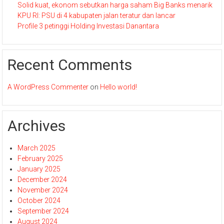
Solid kuat, ekonom sebutkan harga saham Big Banks menarik
KPU RI: PSU di 4 kabupaten jalan teratur dan lancar
Profile 3 petinggi Holding Investasi Danantara
Recent Comments
A WordPress Commenter
on
Hello world!
Archives
March 2025
February 2025
January 2025
December 2024
November 2024
October 2024
September 2024
August 2024