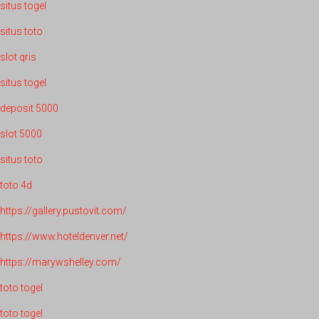
situs togel
situs toto
slot qris
situs togel
deposit 5000
slot 5000
situs toto
toto 4d
https://gallery.pustovit.com/
https://www.hoteldenver.net/
https://marywshelley.com/
toto togel
toto togel