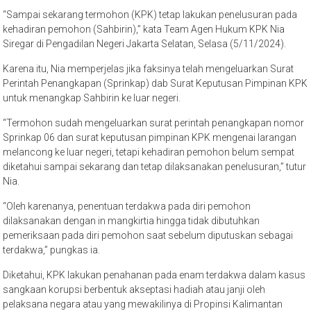
“Sampai sekarang termohon (KPK) tetap lakukan penelusuran pada
kehadiran pemohon (Sahbirin),” kata Team Agen Hukum KPK Nia
Siregar di Pengadilan Negeri Jakarta Selatan, Selasa (5/11/2024).
Karena itu, Nia memperjelas jika faksinya telah mengeluarkan Surat
Perintah Penangkapan (Sprinkap) dab Surat Keputusan Pimpinan KPK
untuk menangkap Sahbirin ke luar negeri.
“Termohon sudah mengeluarkan surat perintah penangkapan nomor
Sprinkap 06 dan surat keputusan pimpinan KPK mengenai larangan
melancong ke luar negeri, tetapi kehadiran pemohon belum sempat
diketahui sampai sekarang dan tetap dilaksanakan penelusuran,” tutur
Nia.
“Oleh karenanya, penentuan terdakwa pada diri pemohon
dilaksanakan dengan in mangkirtia hingga tidak dibutuhkan
pemeriksaan pada diri pemohon saat sebelum diputuskan sebagai
terdakwa,” pungkas ia.
Diketahui, KPK lakukan penahanan pada enam terdakwa dalam kasus
sangkaan korupsi berbentuk akseptasi hadiah atau janji oleh
pelaksana negara atau yang mewakilinya di Propinsi Kalimantan