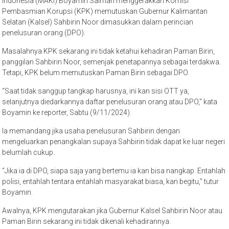
Indonesia (MAKI) Boyamin Saiman menggerakkan Komisi
Pembasmian Korupsi (KPK) memutuskan Gubernur Kalimantan
Selatan (Kalsel) Sahbirin Noor dimasukkan dalam perincian
penelusuran orang (DPO).
Masalahnya KPK sekarang ini tidak ketahui kehadiran Paman Birin,
panggilan Sahbirin Noor, semenjak penetapannya sebagai terdakwa.
Tetapi, KPK belum memutuskan Paman Birin sebagai DPO.
“Saat tidak sanggup tangkap harusnya, ini kan sisi OTT ya,
selanjutnya diedarkannya daftar penelusuran orang atau DPO,” kata
Boyamin ke reporter, Sabtu (9/11/2024).
Ia memandang jika usaha penelusuran Sahbirin dengan
mengeluarkan penangkalan supaya Sahbirin tidak dapat ke luar negeri
belumlah cukup.
“Jika ia di DPO, siapa saja yang bertemu ia kan bisa nangkap. Entahlah
polisi, entahlah tentara entahlah masyarakat biasa, kan begitu,” tutur
Boyamin.
Awalnya, KPK mengutarakan jika Gubernur Kalsel Sahbirin Noor atau
Paman Birin sekarang ini tidak dikenali kehadirannya.