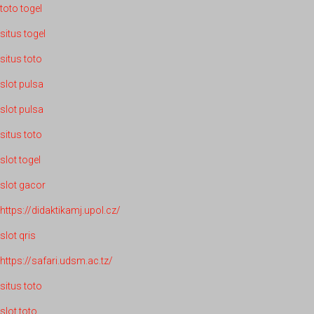
toto togel
situs togel
situs toto
slot pulsa
slot pulsa
situs toto
slot togel
slot gacor
https://didaktikamj.upol.cz/
slot qris
https://safari.udsm.ac.tz/
situs toto
slot toto