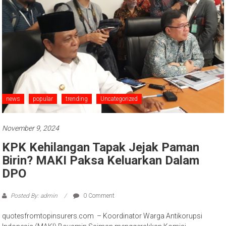
news
popular
trending
Uncategorized
November 9, 2024
KPK Kehilangan Tapak Jejak Paman
Birin? MAKI Paksa Keluarkan Dalam
DPO
Posted By: admin
0 Comment
quotesfromtopinsurers.com – Koordinator Warga Antikorupsi