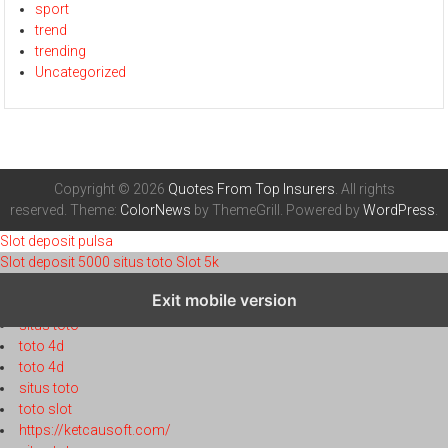
sport
trend
trending
Uncategorized
Copyright © 2026
Quotes From Top Insurers
. All rights
reserved. Theme:
ColorNews
by ThemeGrill. Powered by
WordPress
.
Slot deposit pulsa
Slot deposit 5000
situs toto
Slot 5k
toto 4d
Exit mobile version
toto 4d
situs toto
toto 4d
toto 4d
situs toto
toto slot
https://ketcausoft.com/