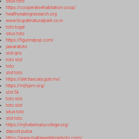
situs toto
https://cooperativehabitation.coop/
healthyeatingresearch.org
www.tirupatinaturalpark.co.in
toto togel
situs toto
https://figurinepop.com/
jawaratoto
slot qris
toto slot
toto
slot toto
https://idet.tlaxcala.gob.mx/
https://mjfspm.org/
slot 5k
toto slot
toto slot
situs toto
slot toto
https://mjfveterinarycollege.org/
deposit pulsa
https://www.maltaweddingphoto.com/