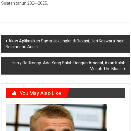
Selatan tahun 2024-2025.
Post
Akan Aplikasikan Sama JakLingko di Bekasi, Heri Koswara Ingin
Belajar dari Anies
navigation
Harry Redknapp: Ada Yang Salah Dengan Arsenal, Akan Kalah
Musuh The Blues!
You May Also Like