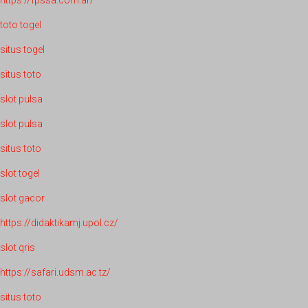
https://fpssa.com.ar/
toto togel
situs togel
situs toto
slot pulsa
slot pulsa
situs toto
slot togel
slot gacor
https://didaktikamj.upol.cz/
slot qris
https://safari.udsm.ac.tz/
situs toto