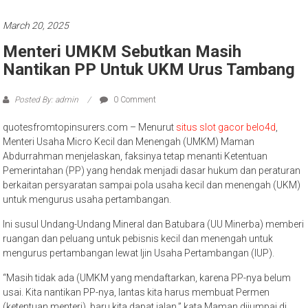
March 20, 2025
Menteri UMKM Sebutkan Masih
Nantikan PP Untuk UKM Urus Tambang
Posted By: admin
0 Comment
quotesfromtopinsurers.com – Menurut
situs slot gacor belo4d
,
Menteri Usaha Micro Kecil dan Menengah (UMKM) Maman
Abdurrahman menjelaskan, faksinya tetap menanti Ketentuan
Pemerintahan (PP) yang hendak menjadi dasar hukum dan peraturan
berkaitan persyaratan sampai pola usaha kecil dan menengah (UKM)
untuk mengurus usaha pertambangan.
Ini susul Undang-Undang Mineral dan Batubara (UU Minerba) memberi
ruangan dan peluang untuk pebisnis kecil dan menengah untuk
mengurus pertambangan lewat Ijin Usaha Pertambangan (IUP).
“Masih tidak ada (UMKM yang mendaftarkan, karena PP-nya belum
usai. Kita nantikan PP-nya, lantas kita harus membuat Permen
(ketentuan menteri), baru kita dapat jalan,” kata Maman dijumpai di