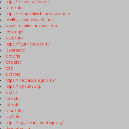
https://ketcausoft.com/
situs toto
https://cooperativehabitation.coop/
healthyeatingresearch.org
www.tirupatinaturalpark.co.in
toto togel
situs toto
https://figurinepop.com/
jawaratoto
slot qris
toto slot
toto
slot toto
https://idet.tlaxcala.gob.mx/
https://mjfspm.org/
slot 5k
toto slot
toto slot
situs toto
slot toto
https://mjfveterinarycollege.org/
deposit pulsa