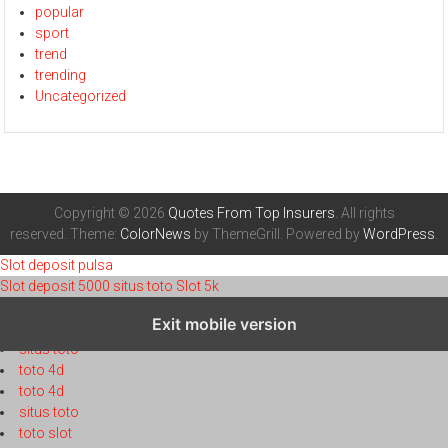
popular
sport
trend
trending
Uncategorized
Copyright © 2026
Quotes From Top Insurers
. All rights
reserved. Theme:
ColorNews
by ThemeGrill. Powered by
WordPress
.
Slot deposit pulsa
Slot deposit 5000
situs toto
Slot 5k
toto 4d
Exit mobile version
toto 4d
situs toto
toto 4d
toto 4d
situs toto
toto slot