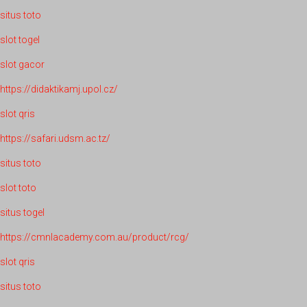
situs toto
slot togel
slot gacor
https://didaktikamj.upol.cz/
slot qris
https://safari.udsm.ac.tz/
situs toto
slot toto
situs togel
https://cmnlacademy.com.au/product/rcg/
slot qris
situs toto