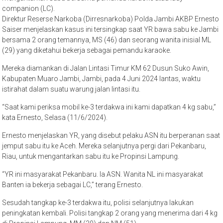
companion (LC).
Direktur Reserse Narkoba (Dirresnarkoba) Polda Jambi AKBP Ernesto
Saiser menjelaskan kasus ini tersingkap saat YR bawa sabu ke Jambi
bersama 2 orang temannya, MS (46) dan seorang wanita inisial ML
(29) yang diketahui bekerja sebagai pemandu karaoke.
Mereka diamankan di Jalan Lintasi Timur KM 62 Dusun Suko Awin,
Kabupaten Muaro Jambi, Jambi, pada 4 Juni 2024 lantas, waktu
istirahat dalam suatu warung jalan lintasi itu.
“Saat kami periksa mobil ke-3 terdakwa ini kami dapatkan 4 kg sabu,”
kata Ernesto, Selasa (11/6/2024).
Ernesto menjelaskan YR, yang disebut pelaku ASN itu berperanan saat
jemput sabu itu ke Aceh. Mereka selanjutnya pergi dari Pekanbaru,
Riau, untuk mengantarkan sabu itu ke Propinsi Lampung.
“YR ini masyarakat Pekanbaru. Ia ASN. Wanita NL ini masyarakat
Banten ia bekerja sebagai LC,” terang Ernesto.
Sesudah tangkap ke-3 terdakwa itu, polisi selanjutnya lakukan
peningkatan kembali. Polisi tangkap 2 orang yang menerima dari 4 kg