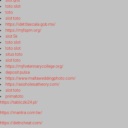
slot qris
toto slot
toto
slot toto
https://idet.tlaxcala.gob.mx/
https://mjfspm.org/
slot 5k
toto slot
toto slot
situs toto
slot toto
https://mjfveterinarycollege.org/
deposit pulsa
https://www.maltaweddingphoto.com/
https://assholesatheory.com/
slot toto
primatoto
https://tabliczki24.pl/
https://mantra.com.tw/
https://dietncheat.com/