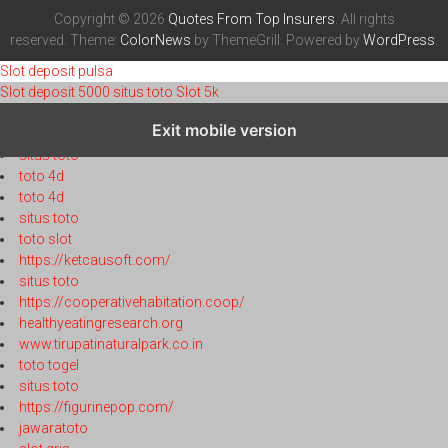
Copyright © 2026
Quotes From Top Insurers
. All rights
reserved. Theme:
ColorNews
by ThemeGrill. Powered by
WordPress
.
Slot deposit pulsa
Slot deposit 5000
situs toto
Slot 5k
toto 4d
Exit mobile version
toto 4d
situs toto
toto 4d
toto 4d
situs toto
toto slot
https://ketcausoft.com/
situs toto
https://cooperativehabitation.coop/
healthyeatingresearch.org
www.tirupatinaturalpark.co.in
toto togel
situs toto
https://figurinepop.com/
jawaratoto