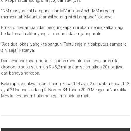
di Propinsi Lampung, MM (30) dan NM (51).
“NM masyarakat Lampung, dan MM ini dari Aceh. MM ini yang
memerintah NM untuk ambil barang ini di Lampung,” jelasnya.
Ernesto menambah dari pengungkapan ini akan meningkatkan lagi
berkaitan ada aktor yang lain terturut dalam jaringan itu.
“Ada dua lokasi yang kita bangun. Tentu saja ini tidak putus sampai di
sini saja,” katanya.
Dari pengungkapan ini, polisi sudah memutuskan peredaran nilai
ekonomis sabu sejumlah Rp 5,2 miliar dan selamatkan 20 ribu jiwa
dari bahaya narkoba.
Beberapa terdakwa akan dijaring Pasal 114 ayat 2 dan/atau Pasal 112
ayat 2 Undang-Undang RI Nomor 34 Tahun 2009 Mengenai Narkotika.
Mereka terancam hukuman optimal pidana mati.