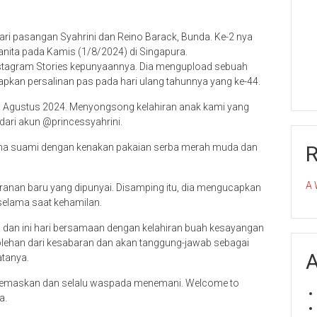
ari pasangan Syahrini dan Reino Barack, Bunda. Ke-2 nya
anita pada Kamis (1/8/2024) di Singapura.
Instagram Stories kepunyaannya. Dia mengupload sebuah
iapkan persalinan pas pada hari ulang tahunnya yang ke-44.
 1 Agustus 2024. Menyongsong kelahiran anak kami yang
 dari akun @princessyahrini.
rsama suami dengan kenakan pakaian serba merah muda dan
A 
eranan baru yang dipunyai. Disamping itu, dia mengucapkan
selama saat kehamilan.
i dan ini hari bersamaan dengan kelahiran buah kesayangan
rolehan dari kesabaran dan akan tanggung-jawab sebagai
A
atanya.
kemaskan dan selalu waspada menemani. Welcome to
a.