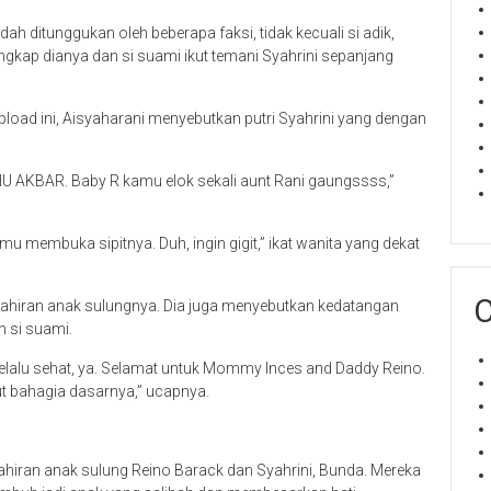
ah ditunggukan oleh beberapa faksi, tidak kecuali si adik,
ungkap dianya dan si suami ikut temani Syahrini sepanjang
pload ini, Aisyaharani menyebutkan putri Syahrini yang dengan
LAHU AKBAR. Baby R kamu elok sekali aunt Rani gaungssss,”
 membuka sipitnya. Duh, ingin gigit,” ikat wanita yang dekat
C
elahiran anak sulungnya. Dia juga menyebutkan kedatangan
n si suami.
elalu sehat, ya. Selamat untuk Mommy Inces and Daddy Reino.
ut bahagia dasarnya,” ucapnya.
hiran anak sulung Reino Barack dan Syahrini, Bunda. Mereka