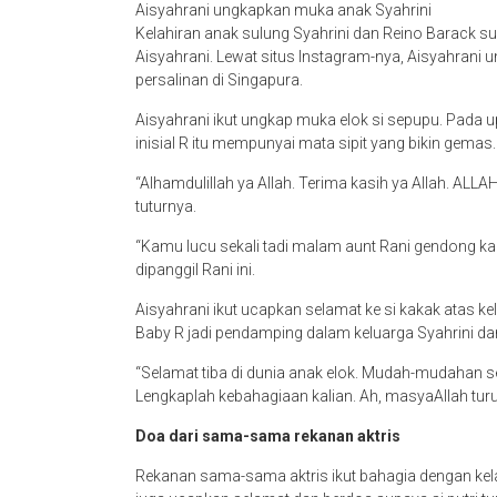
Aisyahrani ungkapkan muka anak Syahrini
Kelahiran anak sulung Syahrini dan Reino Barack sud
Aisyahrani. Lewat situs Instagram-nya, Aisyahrani 
persalinan di Singapura.
Aisyahrani ikut ungkap muka elok si sepupu. Pada u
inisial R itu mempunyai mata sipit yang bikin gemas.
“Alhamdulillah ya Allah. Terima kasih ya Allah. AL
tuturnya.
“Kamu lucu sekali tadi malam aunt Rani gendong kamu
dipanggil Rani ini.
Aisyahrani ikut ucapkan selamat ke si kakak atas k
Baby R jadi pendamping dalam keluarga Syahrini da
“Selamat tiba di dunia anak elok. Mudah-mudahan s
Lengkaplah kebahagiaan kalian. Ah, masyaAllah tur
Doa dari sama-sama rekanan aktris
Rekanan sama-sama aktris ikut bahagia dengan kela