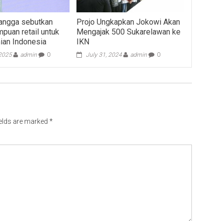
angga sebutkan
Projo Ungkapkan Jokowi Akan
uan retail untuk
Mengajak 500 Sukarelawan ke
ian Indonesia
IKN
 2025
admin
0
July 31, 2024
admin
0
ields are marked
*