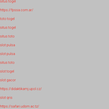
situs togel
https://fpssa.com.ar/
toto togel
situs togel
situs toto
slot pulsa
slot pulsa
situs toto
slot togel
slot gacor
https://didaktikamj.upol.cz/
slot qris
https://safari.udsm.ac.tz/