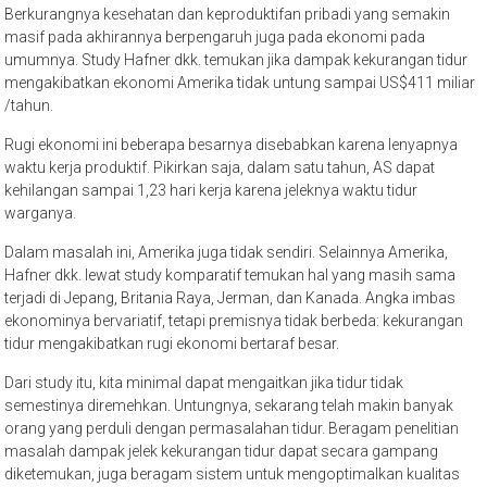
Berkurangnya kesehatan dan keproduktifan pribadi yang semakin
masif pada akhirannya berpengaruh juga pada ekonomi pada
umumnya. Study Hafner dkk. temukan jika dampak kekurangan tidur
mengakibatkan ekonomi Amerika tidak untung sampai US$411 miliar
/tahun.
Rugi ekonomi ini beberapa besarnya disebabkan karena lenyapnya
waktu kerja produktif. Pikirkan saja, dalam satu tahun, AS dapat
kehilangan sampai 1,23 hari kerja karena jeleknya waktu tidur
warganya.
Dalam masalah ini, Amerika juga tidak sendiri. Selainnya Amerika,
Hafner dkk. lewat study komparatif temukan hal yang masih sama
terjadi di Jepang, Britania Raya, Jerman, dan Kanada. Angka imbas
ekonominya bervariatif, tetapi premisnya tidak berbeda: kekurangan
tidur mengakibatkan rugi ekonomi bertaraf besar.
Dari study itu, kita minimal dapat mengaitkan jika tidur tidak
semestinya diremehkan. Untungnya, sekarang telah makin banyak
orang yang perduli dengan permasalahan tidur. Beragam penelitian
masalah dampak jelek kekurangan tidur dapat secara gampang
diketemukan, juga beragam sistem untuk mengoptimalkan kualitas