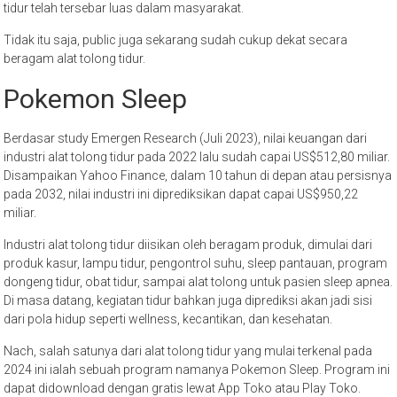
tidur telah tersebar luas dalam masyarakat.
Tidak itu saja, public juga sekarang sudah cukup dekat secara
beragam alat tolong tidur.
Pokemon Sleep
Berdasar study Emergen Research (Juli 2023), nilai keuangan dari
industri alat tolong tidur pada 2022 lalu sudah capai US$512,80 miliar.
Disampaikan Yahoo Finance, dalam 10 tahun di depan atau persisnya
pada 2032, nilai industri ini diprediksikan dapat capai US$950,22
miliar.
Industri alat tolong tidur diisikan oleh beragam produk, dimulai dari
produk kasur, lampu tidur, pengontrol suhu, sleep pantauan, program
dongeng tidur, obat tidur, sampai alat tolong untuk pasien sleep apnea.
Di masa datang, kegiatan tidur bahkan juga diprediksi akan jadi sisi
dari pola hidup seperti wellness, kecantikan, dan kesehatan.
Nach, salah satunya dari alat tolong tidur yang mulai terkenal pada
2024 ini ialah sebuah program namanya Pokemon Sleep. Program ini
dapat didownload dengan gratis lewat App Toko atau Play Toko.