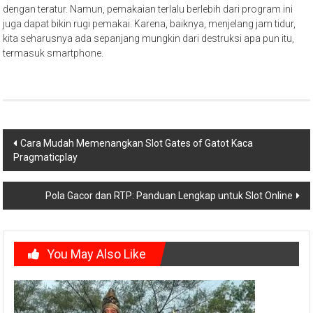
dengan teratur. Namun, pemakaian terlalu berlebih dari program ini
juga dapat bikin rugi pemakai. Karena, baiknya, menjelang jam tidur,
kita seharusnya ada sepanjang mungkin dari destruksi apa pun itu,
termasuk smartphone.
Post
Cara Mudah Memenangkan Slot Gates of Gatot Kaca
Pragmaticplay
navigation
Pola Gacor dan RTP: Panduan Lengkap untuk Slot Online
You May Also Like