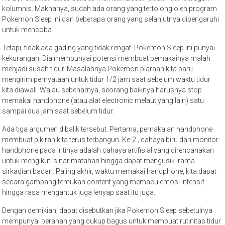
kolumnis. Maknanya, sudah ada orang yang tertolong oleh program
Pokemon Sleep ini dan beberapa orang yang selanjutnya dipengaruhi
untuk mencoba.
Tetapi, tidak ada gading yang tidak rengat. Pokemon Sleep ini punyai
kekurangan. Dia mempunyai potensi membuat pemakainya malah
menjadi susah tidur. Masalahnya Pokemon piaraan kita baru
mengirim pernyataan untuk tidur 1/2 jam saat sebelum waktu tidur
kita diawali. Walau sebenarnya, seorang baiknya harusnya stop
memakai handphone (atau alat electronic melaut yang lain) satu
sampai dua jam saat sebelum tidur.
Ada tiga argumen dibalik tersebut. Pertama, pemakaian handphone
membuat pikiran kita terus terbangun. Ke-2 , cahaya biru dari monitor
handphone pada intinya adalah cahaya artifisial yang direncanakan
untuk mengikuti sinar matahari hingga dapat mengusik irama
sirkadian badan. Paling akhir, waktu memakai handphone, kita dapat
secara gampang temukan content yang memacu emosi intensif
hingga rasa mengantuk juga lenyap saat itu juga.
Dengan demikian, dapat disebutkan jika Pokemon Sleep sebetulnya
mempunyai peranan yang cukup bagus untuk membuat rutinitas tidur