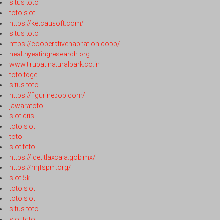
situs toto
toto slot
https://ketcausoft.com/
situs toto
https://cooperativehabitation.coop/
healthyeatingresearch.org
www.tirupatinaturalpark.co.in
toto togel
situs toto
https://figurinepop.com/
jawaratoto
slot qris
toto slot
toto
slot toto
https://idet.tlaxcala.gob.mx/
https://mjfspm.org/
slot 5k
toto slot
toto slot
situs toto
slot toto