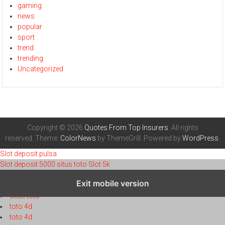
gaming
news
popular
sport
trend
trending
Uncategorized
Copyright © 2026
Quotes From Top Insurers
. All rights
reserved. Theme:
ColorNews
by ThemeGrill. Powered by
WordPress
.
Slot deposit pulsa
Slot deposit 5000
situs toto
Slot 5k
toto 4d
Exit mobile version
toto 4d
situs toto
toto 4d
toto 4d