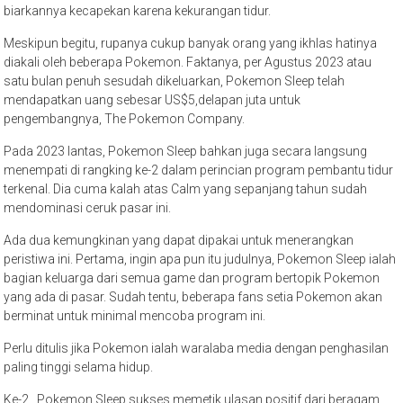
biarkannya kecapekan karena kekurangan tidur.
Meskipun begitu, rupanya cukup banyak orang yang ikhlas hatinya
diakali oleh beberapa Pokemon. Faktanya, per Agustus 2023 atau
satu bulan penuh sesudah dikeluarkan, Pokemon Sleep telah
mendapatkan uang sebesar US$5,delapan juta untuk
pengembangnya, The Pokemon Company.
Pada 2023 lantas, Pokemon Sleep bahkan juga secara langsung
menempati di rangking ke-2 dalam perincian program pembantu tidur
terkenal. Dia cuma kalah atas Calm yang sepanjang tahun sudah
mendominasi ceruk pasar ini.
Ada dua kemungkinan yang dapat dipakai untuk menerangkan
peristiwa ini. Pertama, ingin apa pun itu judulnya, Pokemon Sleep ialah
bagian keluarga dari semua game dan program bertopik Pokemon
yang ada di pasar. Sudah tentu, beberapa fans setia Pokemon akan
berminat untuk minimal mencoba program ini.
Perlu ditulis jika Pokemon ialah waralaba media dengan penghasilan
paling tinggi selama hidup.
Ke-2 , Pokemon Sleep sukses memetik ulasan positif dari beragam