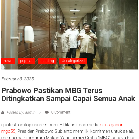
news
popular
trending
Uncategorized
February 3, 2025
Prabowo Pastikan MBG Terus
Ditingkatkan Sampai Capai Semua Anak
Posted By: admin
0 Comment
quotesfromtopinsurers.com – Dilansir dari media
situs gacor
mgo55
, Presiden Prabowo Subianto memiliki komitmen untuk selalu
memperbaiki program Makan Yang bergizi Gratis (MBG) supaya bisa