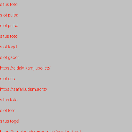
situs toto
slot pulsa
slot pulsa
situs toto
slot togel
slot gacor
https://didaktikamj.upol.cz/
slot qris
https://safari.udsm.ac.tz/
situs toto
slot toto
situs togel
https://cmnlacademy.com.au/product/rcg/