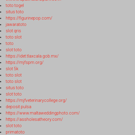
toto togel
situs toto
https://figurinepop.com/
jawaratoto
slot qris
toto slot
toto
slot toto
https://idet.tlaxcala.gob.mx/
https://mjfspm.org/
slot 5k
toto slot
toto slot
situs toto
slot toto
https://mjfveterinarycollege.org/
deposit pulsa
https://www.maltaweddingphoto.com/
https://assholesatheory.com/
slot toto
primatoto