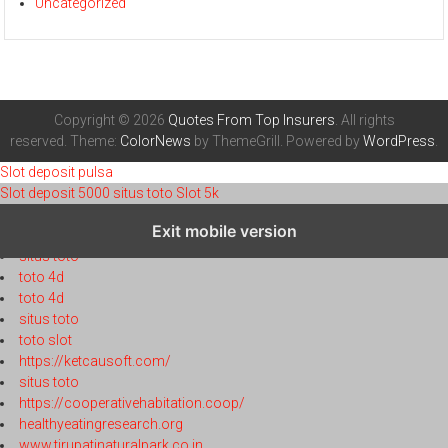
Uncategorized
Copyright © 2026
Quotes From Top Insurers
. All rights
reserved. Theme:
ColorNews
by ThemeGrill. Powered by
WordPress
.
Slot deposit pulsa
Slot deposit 5000
situs toto
Slot 5k
toto 4d
Exit mobile version
toto 4d
situs toto
toto 4d
toto 4d
situs toto
toto slot
https://ketcausoft.com/
situs toto
https://cooperativehabitation.coop/
healthyeatingresearch.org
www.tirupatinaturalpark.co.in