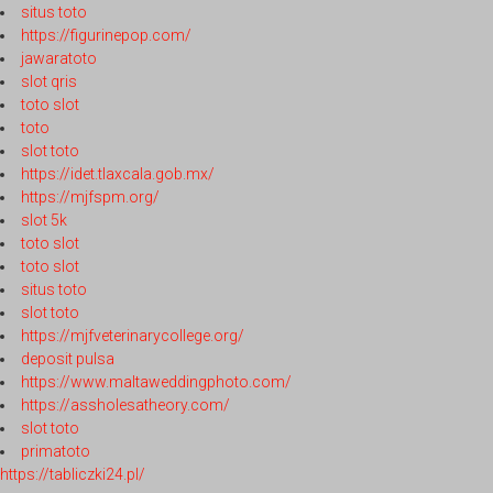
situs toto
https://figurinepop.com/
jawaratoto
slot qris
toto slot
toto
slot toto
https://idet.tlaxcala.gob.mx/
https://mjfspm.org/
slot 5k
toto slot
toto slot
situs toto
slot toto
https://mjfveterinarycollege.org/
deposit pulsa
https://www.maltaweddingphoto.com/
https://assholesatheory.com/
slot toto
primatoto
https://tabliczki24.pl/