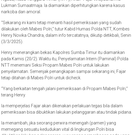
Lukman Sumaatmaja. Ia diamankan diperhitungkan karena kasus
narkoba dan amoral.
“Sekarang ini kami tetap menanti hasil pemeriksaan yang sudah
dilakukan oleh Mabes Polri,” tutur Kabid Humas Polda NTT, Kombes
Henry Novika Chandra, dalam info tercatatnya, dikutip detikbali, Senin
(3/3/2025).
Henry menerangkan bekas Kapolres Sumba Timur itu diamankan
pada Kamis (20/2). Waktu itu, Penyelamatan Intern (Paminal) Polda
NTT menemani Seksi Propam Mabes Polri untuk lakukan
penyelamatan. Semenjak penangkapan sampai sekarang ini, Fajar
tetap ditahan di Mabes Polri untuk dicheck.
“Yang berkaitan tengah jalani pemeriksaan di Propam Mabes Polri,”
terang Henry.
Ia memperjelas Fajar akan dikenakan perlakuan tegas bila dalam
pemeriksaan bisa dibuktikan lakukan pelanggaran atau tindak pidana.
Ia menambah, jika seorang perwira menengah (pamen) yang
memegang sesuatu kedudukan vital di lingkungan Polri bisa