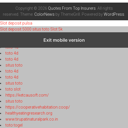
Copyright © 2026
Quotes From Top Insurers
. All rights
reserved. Theme:
ColorNews
by ThemeGrill. Powered by
WordPress
.
Slot deposit pulsa
Slot deposit 5000
situs toto
Slot 5k
https://globaltobaccoindex.org/
Exit mobile version
toto 4d
toto 4d
toto 4d
toto 4d
situs toto
toto 4d
toto 4d
situs toto
toto slot
https://ketcausoft.com/
situs toto
https://cooperativehabitation.coop/
healthyeatingresearch.org
www.tirupatinaturalpark.co.in
toto togel