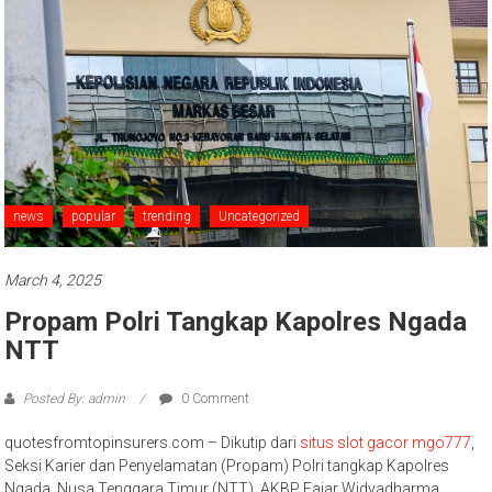
news
popular
trending
Uncategorized
March 4, 2025
Propam Polri Tangkap Kapolres Ngada
NTT
Posted By: admin
0 Comment
quotesfromtopinsurers.com – Dikutip dari
situs slot gacor mgo777
,
Seksi Karier dan Penyelamatan (Propam) Polri tangkap Kapolres
Ngada, Nusa Tenggara Timur (NTT), AKBP Fajar Widyadharma