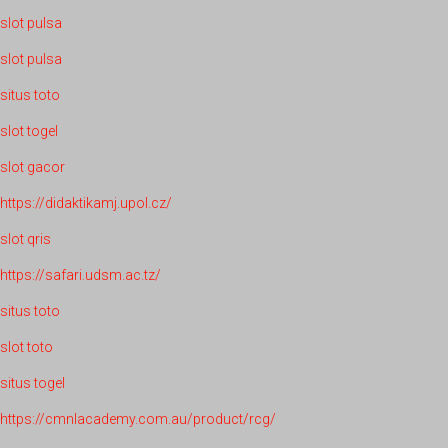
slot pulsa
slot pulsa
situs toto
slot togel
slot gacor
https://didaktikamj.upol.cz/
slot qris
https://safari.udsm.ac.tz/
situs toto
slot toto
situs togel
https://cmnlacademy.com.au/product/rcg/