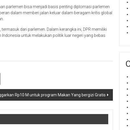
n parlemen bisa menjadi basis penting diplomasi parlemen
peran dalam memberi jalan keluar dalam beragam kritis global
n.
1, termasuk dari parlemen. Dalam kerangka ini, DPR memiliki
ndonesia untuk melakukan politik luar negeri yang bebas
C
garkan Rp10 M untuk program Makan Yang bergizi Gratis