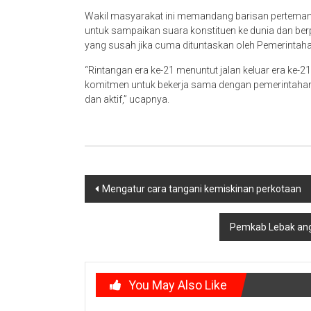
Wakil masyarakat ini memandang barisan pertemana
untuk sampaikan suara konstituen ke dunia dan ber
yang susah jika cuma dituntaskan oleh Pemerintaha
“Rintangan era ke-21 menuntut jalan keluar era ke-2
komitmen untuk bekerja sama dengan pemerintahan I
dan aktif,” ucapnya.
Post
Mengatur cara tangani kemiskinan perkotaan
navigation
Pemkab Lebak ang
You May Also Like