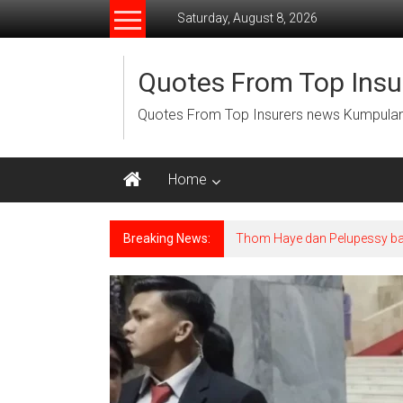
Skip
Saturday, August 8, 2026
to
content
Quotes From Top Insu
Quotes From Top Insurers news Kumpulan 
Home
Breaking News:
Thom Haye dan Pelupessy bant