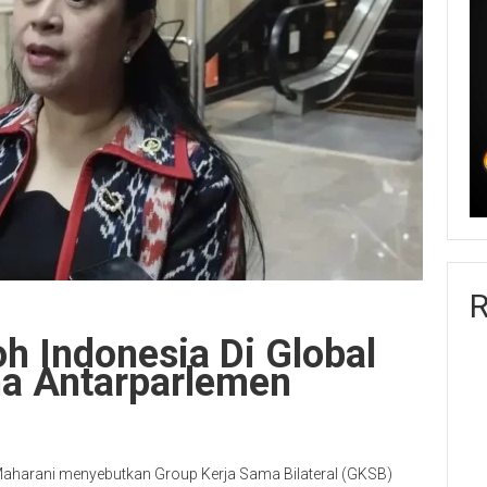
R
h Indonesia Di Global
ma Antarparlemen
aharani menyebutkan Group Kerja Sama Bilateral (GKSB)