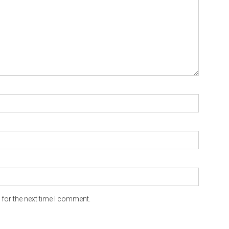
for the next time I comment.