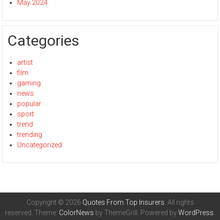
May 2024
Categories
artist
film
gaming
news
popular
sport
trend
trending
Uncategorized
Copyright © 2026
Quotes From Top Insurers
. All rights
reserved. Theme:
ColorNews
by ThemeGrill. Powered by
WordPress
.