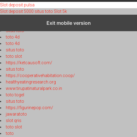
Slot deposit pulsa
Slot deposit 5000
situs toto
Slot 5k
toto 4d
Exit mobile version
toto 4d
situs toto
toto 4d
toto 4d
situs toto
toto slot
https://ketcausoft.com/
situs toto
https://cooperativehabitation.coop/
healthyeatingresearch.org
www.tirupatinaturalpark.co.in
toto togel
situs toto
https://figurinepop.com/
jawaratoto
slot qris
toto slot
toto