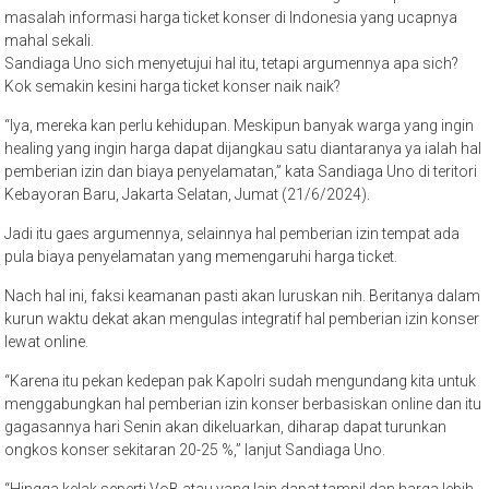
masalah informasi harga ticket konser di Indonesia yang ucapnya
mahal sekali.
Sandiaga Uno sich menyetujui hal itu, tetapi argumennya apa sich?
Kok semakin kesini harga ticket konser naik naik?
“Iya, mereka kan perlu kehidupan. Meskipun banyak warga yang ingin
healing yang ingin harga dapat dijangkau satu diantaranya ya ialah hal
pemberian izin dan biaya penyelamatan,” kata Sandiaga Uno di teritori
Kebayoran Baru, Jakarta Selatan, Jumat (21/6/2024).
Jadi itu gaes argumennya, selainnya hal pemberian izin tempat ada
pula biaya penyelamatan yang memengaruhi harga ticket.
Nach hal ini, faksi keamanan pasti akan luruskan nih. Beritanya dalam
kurun waktu dekat akan mengulas integratif hal pemberian izin konser
lewat online.
“Karena itu pekan kedepan pak Kapolri sudah mengundang kita untuk
menggabungkan hal pemberian izin konser berbasiskan online dan itu
gagasannya hari Senin akan dikeluarkan, diharap dapat turunkan
ongkos konser sekitaran 20-25 %,” lanjut Sandiaga Uno.
“Hingga kelak seperti VoB atau yang lain dapat tampil dan harga lebih