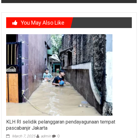
You May Also Like
KLH RI selidik pelanggaran pendayagunaan tempat
pascabanjir Jakarta
March 7, 2025
admin
0