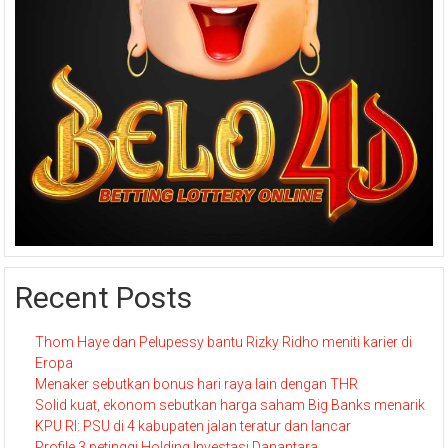
Recent Posts
Thom Haye dan Pelupessy bantu Rizky Ridho meniti karier di
Eropa
Menaker sebutkan bonus hari raya lain dengan THR
Solid kuat, ekonom sebutkan harga saham Big Banks menarik
KPU RI: PSU di 4 kabupaten jalan teratur dan lancar
Profile 3 petinggi Holding Investasi Danantara