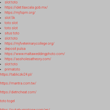
slot toto
https://idet.tlaxcala.gob.mx/
https://mjfspm.org/
slot 5k
toto slot
toto slot
situs toto
slot toto
https://mjfveterinarycollege.org/
deposit pulsa
https://www.maltaweddingphoto.com/
https://assholesatheory.com/
slot toto
primatoto
https://tabliczki24.pl/
https://mantra.com.tw/
https://dietncheat.com/
toto togel
https://sukabumistone.com/es/