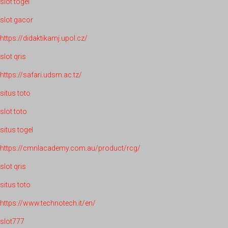
slot togel
slot gacor
https://didaktikamj.upol.cz/
slot qris
https://safari.udsm.ac.tz/
situs toto
slot toto
situs togel
https://cmnlacademy.com.au/product/rcg/
slot qris
situs toto
https://www.technotech.it/en/
slot777