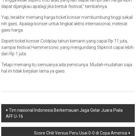
dapat dijangkau apalagi jika bentuk festival,” tambahnya.
Yap, terakhir memang harga ticket konser membumbung tinggi sekali
nih gaes. Apalagi konser untuk tingkat aktris internasional, melesat
gaes harga.
Seperti ticket konser Coldplay tahun kemarin yang capai Rp 11 juta,
sampai festival Hammersonic yang mengundang Slipknot capai lebih
dari Rp 1 juta.
Tetapi memang itu semuanya ada pemicunya. Mudah-mudahan saja
hal ini tidak berjalan lama ya gaes.
Post
Tim nasional Indonesia Berkemauan Jaga Gelar Juara Piala
AFF U-16
navigation
Score Chili Versus Peru Usai 0-0 di Copa America