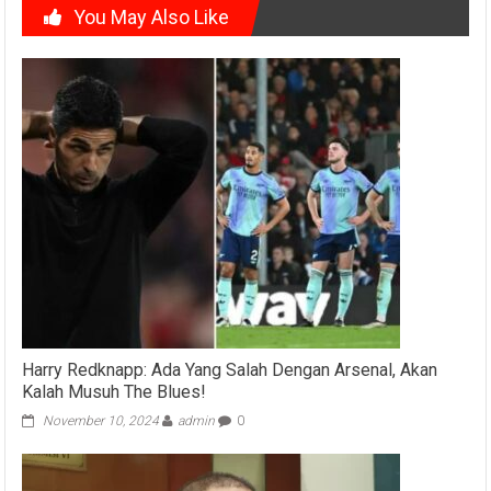
You May Also Like
Harry Redknapp: Ada Yang Salah Dengan Arsenal, Akan
Kalah Musuh The Blues!
November 10, 2024
admin
0