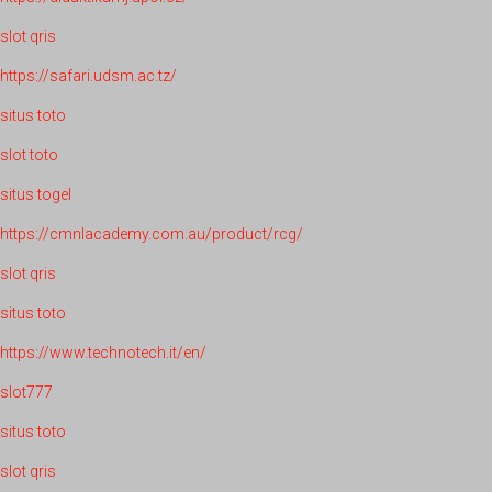
slot qris
https://safari.udsm.ac.tz/
situs toto
slot toto
situs togel
https://cmnlacademy.com.au/product/rcg/
slot qris
situs toto
https://www.technotech.it/en/
slot777
situs toto
slot qris