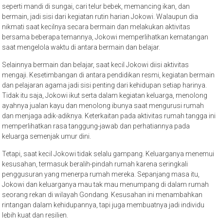
seperti mandi di sungai, cari telur bebek, memancing ikan, dan
bermain, jadi sisi dari kegiatan rutin harian Jokowi. Walaupun dia
nikmati saat kecilnya secara bermain dan melakukan aktivitas
bersama beberapa temannya, Jokowi memperlihatkan kematangan
saat mengelola waktu di antara bermain dan belajar.
Selainnya bermain dan belajar, saat kecil Jokowi diisi aktivitas
mengaji. Kesetimbangan di antara pendidikan resmi, kegiatan bermain
dan pelajaran agama jadi sisi penting dari kehidupan setiap harinya.
Tidak itu saja, Jokowi ikut serta dalam kegiatan keluarga, menolong
ayahnya jualan kayu dan menolong ibunya saat mengurusi rumah
dan menjaga adik-adiknya. Keterkaitan pada aktivitas rumah tangga ini
memperlihatkan rasa tanggung-jawab dan perhatiannya pada
keluarga semenjak umur dini.
Tetapi, saat kecil Jokowi tidak selalu gampang. Keluarganya menemui
kesusahan, termasuk beralih-pindah rumah karena seringkali
penggusuran yang menerpa rumah mereka. Sepanjang masa itu,
Jokowi dan keluarganya mau tak mau menumpang di dalam rumah
seorang rekan di wilayah Gondang. Kesusahan ini menambahkan
rintangan dalam kehidupannya, tapi juga membuatnya jadi individu
lebih kuat dan resilien.