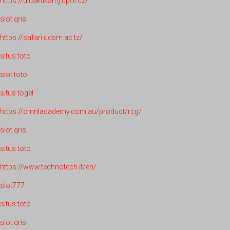
https://didaktikamj.upol.cz/
slot qris
https://safari.udsm.ac.tz/
situs toto
slot toto
situs togel
https://cmnlacademy.com.au/product/rcg/
slot qris
situs toto
https://www.technotech.it/en/
slot777
situs toto
slot qris