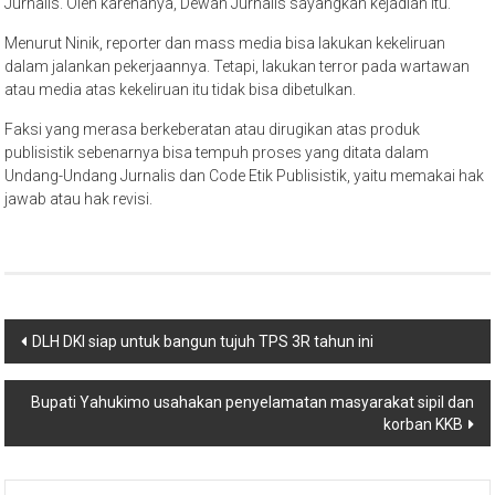
Jurnalis. Oleh karenanya, Dewan Jurnalis sayangkan kejadian itu.
Menurut Ninik, reporter dan mass media bisa lakukan kekeliruan
dalam jalankan pekerjaannya. Tetapi, lakukan terror pada wartawan
atau media atas kekeliruan itu tidak bisa dibetulkan.
Faksi yang merasa berkeberatan atau dirugikan atas produk
publisistik sebenarnya bisa tempuh proses yang ditata dalam
Undang-Undang Jurnalis dan Code Etik Publisistik, yaitu memakai hak
jawab atau hak revisi.
Post
DLH DKI siap untuk bangun tujuh TPS 3R tahun ini
navigation
Bupati Yahukimo usahakan penyelamatan masyarakat sipil dan
korban KKB