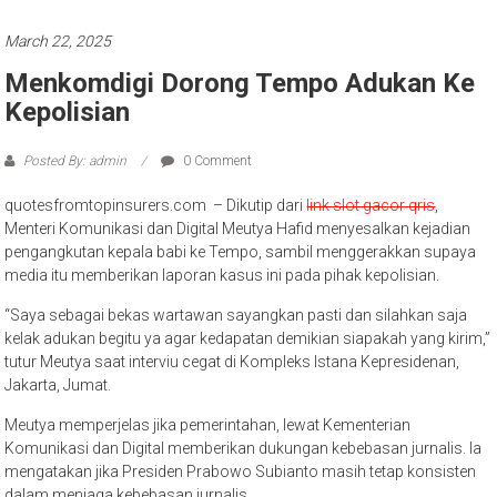
March 22, 2025
Menkomdigi Dorong Tempo Adukan Ke
Kepolisian
Posted By: admin
0 Comment
quotesfromtopinsurers.com – Dikutip dari
link slot gacor qris
,
Menteri Komunikasi dan Digital Meutya Hafid menyesalkan kejadian
pengangkutan kepala babi ke Tempo, sambil menggerakkan supaya
media itu memberikan laporan kasus ini pada pihak kepolisian.
“Saya sebagai bekas wartawan sayangkan pasti dan silahkan saja
kelak adukan begitu ya agar kedapatan demikian siapakah yang kirim,”
tutur Meutya saat interviu cegat di Kompleks Istana Kepresidenan,
Jakarta, Jumat.
Meutya memperjelas jika pemerintahan, lewat Kementerian
Komunikasi dan Digital memberikan dukungan kebebasan jurnalis. Ia
mengatakan jika Presiden Prabowo Subianto masih tetap konsisten
dalam menjaga kebebasan jurnalis.