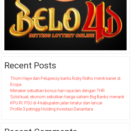
Recent Posts
Thom Haye dan Pelupessy bantu Rizky Ridho meniti karier di
Eropa
Menaker sebutkan bonus hari raya lain dengan THR
Solid kuat, ekonom sebutkan harga saham Big Banks menarik
KPU RI: PSU di 4 kabupaten jalan teratur dan lancar
Profile 3 petinggi Holding Investasi Danantara