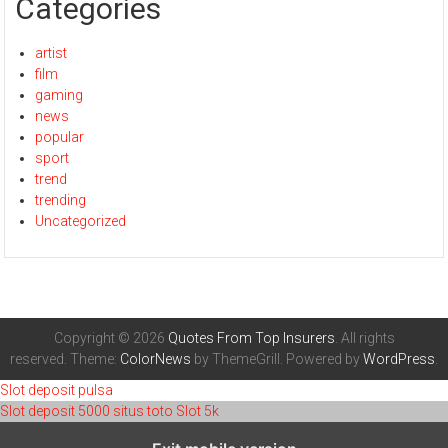
Categories
artist
film
gaming
news
popular
sport
trend
trending
Uncategorized
Copyright © 2026
Quotes From Top Insurers
. All rights
reserved. Theme:
ColorNews
by ThemeGrill. Powered by
WordPress
.
Slot deposit pulsa
Slot deposit 5000
situs toto
Slot 5k
toto 4d