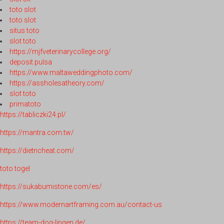
toto slot
toto slot
situs toto
slot toto
https://mjfveterinarycollege.org/
deposit pulsa
https://www.maltaweddingphoto.com/
https://assholesatheory.com/
slot toto
primatoto
https://tabliczki24.pl/
https://mantra.com.tw/
https://dietncheat.com/
toto togel
https://sukabumistone.com/es/
https://www.modernartframing.com.au/contact-us
https://team-dog-lingen.de/