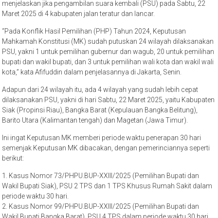
menjelaskan jika pengambilan suara kembali (PSU) pada Sabtu, 22
Maret 2025 di 4 kabupaten jalan teratur dan lancar.
“Pada Konflik Hasil Pemilihan (PHP) Tahun 2024, Keputusan
Mahkamah Konstitusi (MK) sudah putuskan 24 wilayah dilaksanakan
PSU, yakni 1 untuk pemilihan gubernur dan wagub, 20 untuk pemilihan
bupati dan wakil bupati, dan 3 untuk pemilihan wali kota dan wakil wali
kota,” kata Afifuddin dalam penjelasannya di Jakarta, Senin.
Adapun dari 24 wilayah itu, ada 4 wilayah yang sudah lebih cepat
dilaksanakan PSU, yakni di hari Sabtu, 22 Maret 2025, yaitu Kabupaten
Siak (Propinsi Riau), Bangka Barat (Kepulauan Bangka Belitung),
Barito Utara (Kalimantan tengah) dan Magetan (Jawa Timur).
Ini ingat Keputusan MK memberi periode waktu penerapan 30 hari
semenjak Keputusan MK dibacakan, dengan pemerinciannya seperti
berikut:
1. Kasus Nomor 73/PHPU.BUP-XXIII/2025 (Pemilihan Bupati dan
Wakil Bupati Siak), PSU 2 TPS dan 1 TPS Khusus Rumah Sakit dalam
periode waktu 30 hari.
2. Kasus Nomor 99/PHPU.BUP-XXIII/2025 (Pemilihan Bupati dan
Wakil Bupati Bangka Barat), PSU 4 TPS dalam periode waktu 30 hari.