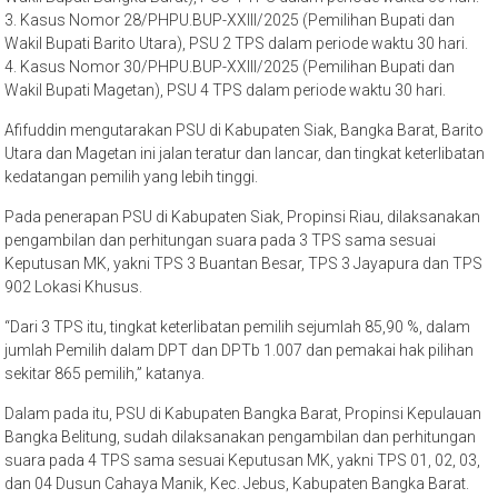
3. Kasus Nomor 28/PHPU.BUP-XXIII/2025 (Pemilihan Bupati dan
Wakil Bupati Barito Utara), PSU 2 TPS dalam periode waktu 30 hari.
4. Kasus Nomor 30/PHPU.BUP-XXIII/2025 (Pemilihan Bupati dan
Wakil Bupati Magetan), PSU 4 TPS dalam periode waktu 30 hari.
Afifuddin mengutarakan PSU di Kabupaten Siak, Bangka Barat, Barito
Utara dan Magetan ini jalan teratur dan lancar, dan tingkat keterlibatan
kedatangan pemilih yang lebih tinggi.
Pada penerapan PSU di Kabupaten Siak, Propinsi Riau, dilaksanakan
pengambilan dan perhitungan suara pada 3 TPS sama sesuai
Keputusan MK, yakni TPS 3 Buantan Besar, TPS 3 Jayapura dan TPS
902 Lokasi Khusus.
“Dari 3 TPS itu, tingkat keterlibatan pemilih sejumlah 85,90 %, dalam
jumlah Pemilih dalam DPT dan DPTb 1.007 dan pemakai hak pilihan
sekitar 865 pemilih,” katanya.
Dalam pada itu, PSU di Kabupaten Bangka Barat, Propinsi Kepulauan
Bangka Belitung, sudah dilaksanakan pengambilan dan perhitungan
suara pada 4 TPS sama sesuai Keputusan MK, yakni TPS 01, 02, 03,
dan 04 Dusun Cahaya Manik, Kec. Jebus, Kabupaten Bangka Barat.