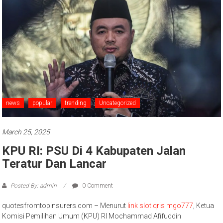
news
popular
trending
Uncategorized
March 25, 2025
KPU RI: PSU Di 4 Kabupaten Jalan
Teratur Dan Lancar
Posted By: admin
0 Comment
quotesfromtopinsurers.com – Menurut
link slot qris mgo777
, Ketua
Komisi Pemilihan Umum (KPU) RI Mochammad Afifuddin