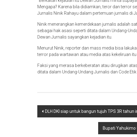
“Berkaitan kejadian itu Dewan Jurnalis minta supay
Mengapa? Karena bila didiamkan, teror dan terror s
Jurnalis Ninik Rahayu dalam pertemuan jurnalis di J
Ninik menerangkan kemerdekaan jurnalis adalah sa
sebagai hak asasi seperti ditata dalam Undang-Un
Dewan Jurnalis sayangkan kejadian itu.
Menurut Ninik, reporter dan mass media bisa lakuka
terror pada wartawan atau media atas kekeliruan itu 
Faksi yang merasa berkeberatan atau dirugikan ata
ditata dalam Undang-Undang Jurnalis dan Code Etik P
Post
DLH DKI siap untuk bangun tujuh TPS 3R tahun i
navigation
Bupati Yahukimo 