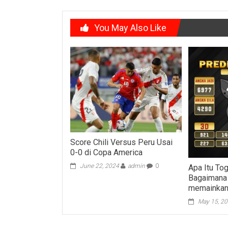
You May Also Like
Score Chili Versus Peru Usai
0-0 di Copa America
June 22, 2024
admin
0
Apa Itu To
Bagaimana
memainkan
May 15, 2