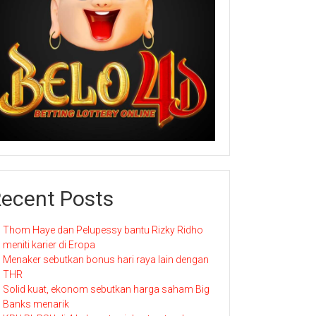
ecent Posts
Thom Haye dan Pelupessy bantu Rizky Ridho
meniti karier di Eropa
Menaker sebutkan bonus hari raya lain dengan
THR
Solid kuat, ekonom sebutkan harga saham Big
Banks menarik