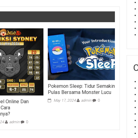
C
Pokemon Sleep: Tidur Semakin
Pulas Bersama Monster Lucu
May 17, 2024
admin
0
gel Online Dan
 Cara
nya?
024
admin
0