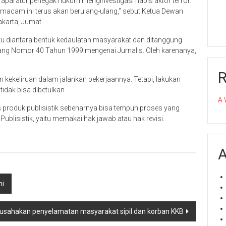
a aparatur penegak hukum menginvestigasi habis aktor terror.
emacam ini terus akan berulang-ulang,” sebut Ketua Dewan
akarta, Jumat.
tu diantara bentuk kedaulatan masyarakat dan ditanggung
dang Nomor 40 Tahun 1999 mengenai Jurnalis. Oleh karenanya,
n kekeliruan dalam jalankan pekerjaannya. Tetapi, lakukan
tidak bisa dibetulkan.
A 
s produk publisistik sebenarnya bisa tempuh proses yang
ublisistik, yaitu memakai hak jawab atau hak revisi.
A
ni
usahakan penyelamatan masyarakat sipil dan korban KKB