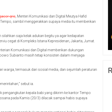
 gacor qris
, Menteri Komunikasi dan Digital Meutya Hafid
e Tempo, sambil menggerakkan supaya media itu memberikan
silahkan saja kelak adukan begitu ya agar kedapatan
terviu cegat di Kompleks Istana Kepresidenan, Jakarta, Jumat.
nterian Komunikasi dan Digital memberikan dukungan
rabowo Subianto masih tetap konsisten dalam menjaga
R
ari warga, termasuk dari sosial media, dan sejumlah peraturan
erintahan,” sebut ia.
uk pengangkutan kepala babi yang dikirim ke kantor Tempo
Rosana pada Kamis (20/3) dilacak sampai habis supaya