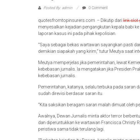
Posted By: admin
0 Comment
quotesfromtopinsurers.com – Dikutip dari
link slot
menyesalkan kejadian pengangkutan kepala babi k
laporan kasus ini pada pihak kepolisian.
“Saya sebagai bekas wartawan sayangkan pasti dan 
demikian siapakah yang kirim,” tutur Meutya saat in
Meutya memperjelas jika pemerintahan, lewat Keme
kebebasan jurnalis. Ia mengatakan jika Presiden P
kebebasan jurnalis.
Pemerintahan, katanya, selalu terbuka pada saran d
sudah direvisi berdasar saran itu.
“Kita saksikan beragam saran malah dimuat oleh pem
Awalnya, Dewan Jurnalis minta aktor terror berbent
dan diperuntukkan ke wartawan Francisca Christy 
peristiwa sama tidak terulang lagi.