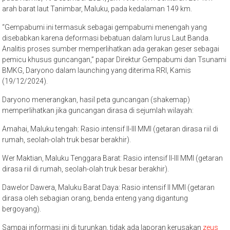
arah barat laut Tanimbar, Maluku, pada kedalaman 149 km.
“Gempabumi ini termasuk sebagai gempabumi menengah yang
disebabkan karena deformasi bebatuan dalam lurus Laut Banda.
Analitis proses sumber memperlihatkan ada gerakan geser sebagai
pemicu khusus guncangan,” papar Direktur Gempabumi dan Tsunami
BMKG, Daryono dalam launching yang diterima RRI, Kamis
(19/12/2024).
Daryono menerangkan, hasil peta guncangan (shakemap)
memperlihatkan jika guncangan dirasa di sejumlah wilayah:
Amahai, Maluku tengah: Rasio intensif II-III MMI (getaran dirasa riil di
rumah, seolah-olah truk besar berakhir).
Wer Maktian, Maluku Tenggara Barat: Rasio intensif II-III MMI (getaran
dirasa riil di rumah, seolah-olah truk besar berakhir).
Dawelor Dawera, Maluku Barat Daya: Rasio intensif II MMI (getaran
dirasa oleh sebagian orang, benda enteng yang digantung
bergoyang).
Sampai informasi ini di turunkan, tidak ada laporan kerusakan
zeus