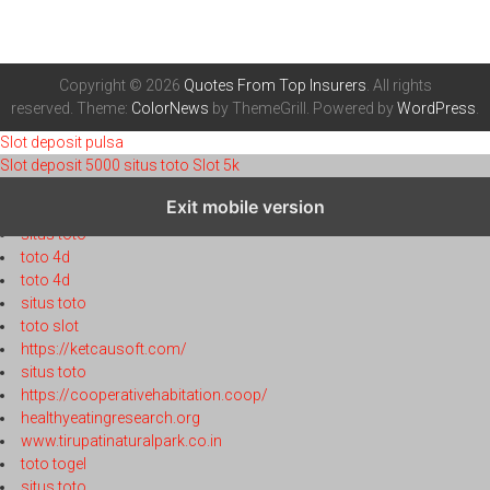
Copyright © 2026
Quotes From Top Insurers
. All rights
reserved. Theme:
ColorNews
by ThemeGrill. Powered by
WordPress
.
Slot deposit pulsa
Slot deposit 5000
situs toto
Slot 5k
toto 4d
Exit mobile version
toto 4d
situs toto
toto 4d
toto 4d
situs toto
toto slot
https://ketcausoft.com/
situs toto
https://cooperativehabitation.coop/
healthyeatingresearch.org
www.tirupatinaturalpark.co.in
toto togel
situs toto