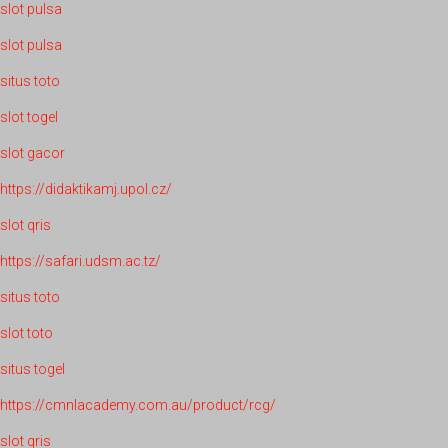
slot pulsa
slot pulsa
situs toto
slot togel
slot gacor
https://didaktikamj.upol.cz/
slot qris
https://safari.udsm.ac.tz/
situs toto
slot toto
situs togel
https://cmnlacademy.com.au/product/rcg/
slot qris