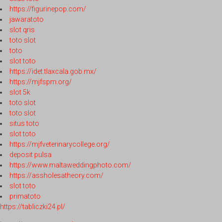
https://figurinepop.com/
jawaratoto
slot qris
toto slot
toto
slot toto
https://idet.tlaxcala.gob.mx/
https://mjfspm.org/
slot 5k
toto slot
toto slot
situs toto
slot toto
https://mjfveterinarycollege.org/
deposit pulsa
https://www.maltaweddingphoto.com/
https://assholesatheory.com/
slot toto
primatoto
https://tabliczki24.pl/