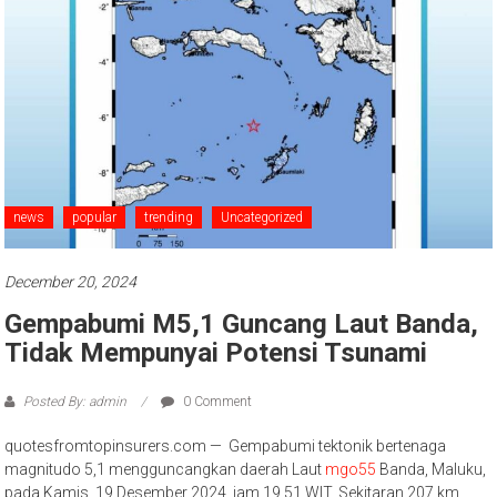
news
popular
trending
Uncategorized
December 20, 2024
Gempabumi M5,1 Guncang Laut Banda,
Tidak Mempunyai Potensi Tsunami
Posted By: admin
0 Comment
quotesfromtopinsurers.com — Gempabumi tektonik bertenaga
magnitudo 5,1 mengguncangkan daerah Laut
mgo55
Banda, Maluku,
pada Kamis, 19 Desember 2024, jam 19.51 WIT. Sekitaran 207 km