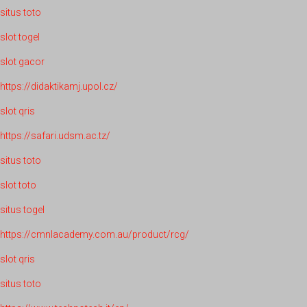
situs toto
slot togel
slot gacor
https://didaktikamj.upol.cz/
slot qris
https://safari.udsm.ac.tz/
situs toto
slot toto
situs togel
https://cmnlacademy.com.au/product/rcg/
slot qris
situs toto