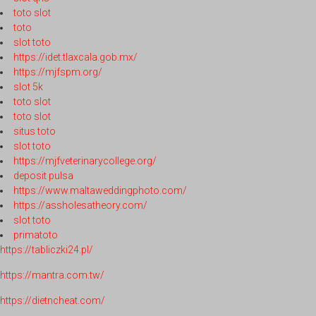
toto slot
toto
slot toto
https://idet.tlaxcala.gob.mx/
https://mjfspm.org/
slot 5k
toto slot
toto slot
situs toto
slot toto
https://mjfveterinarycollege.org/
deposit pulsa
https://www.maltaweddingphoto.com/
https://assholesatheory.com/
slot toto
primatoto
https://tabliczki24.pl/
https://mantra.com.tw/
https://dietncheat.com/