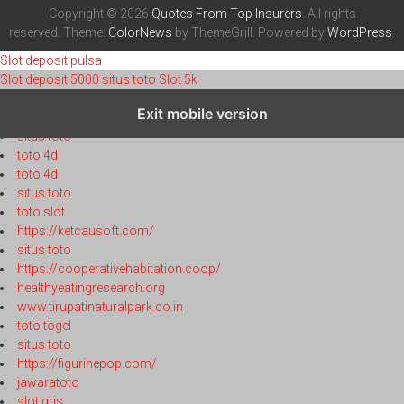
Copyright © 2026
Quotes From Top Insurers
. All rights
reserved. Theme:
ColorNews
by ThemeGrill. Powered by
WordPress
.
Slot deposit pulsa
Slot deposit 5000
situs toto
Slot 5k
toto 4d
Exit mobile version
toto 4d
situs toto
toto 4d
toto 4d
situs toto
toto slot
https://ketcausoft.com/
situs toto
https://cooperativehabitation.coop/
healthyeatingresearch.org
www.tirupatinaturalpark.co.in
toto togel
situs toto
https://figurinepop.com/
jawaratoto
slot qris