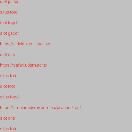
slot pulsa
situs toto
slot togel
slot gacor
https://didaktikamj.upol.cz/
slot qris
https://safari.udsm.ac.tz/
situs toto
slot toto
situs togel
https://cmnlacademy.com.au/product/rcg/
slot qris
situs toto