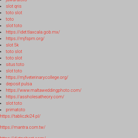
slot qris
toto slot
toto
slot toto
https://idet.tlaxcala.gob.mx/
https://mjfspm.org/
slot 5k
toto slot
toto slot
situs toto
slot toto
https://mjfveterinarycollege.org/
deposit pulsa
https://www.maltaweddingphoto.com/
https://assholesatheory.com/
slot toto
primatoto
https://tabliczki24.pl/
https://mantra.com.tw/