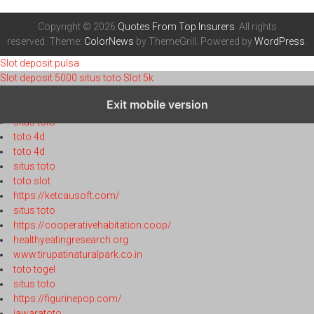
Copyright © 2026
Quotes From Top Insurers
. All rights
reserved. Theme:
ColorNews
by ThemeGrill. Powered by
WordPress
.
Slot deposit pulsa
Slot deposit 5000
situs toto
Slot 5k
toto 4d
Exit mobile version
toto 4d
situs toto
toto 4d
toto 4d
situs toto
toto slot
https://ketcausoft.com/
situs toto
https://cooperativehabitation.coop/
healthyeatingresearch.org
www.tirupatinaturalpark.co.in
toto togel
situs toto
https://figurinepop.com/
jawaratoto