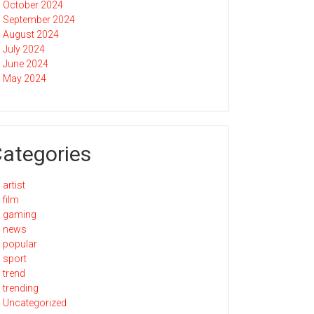
October 2024
September 2024
August 2024
July 2024
June 2024
May 2024
ategories
artist
film
gaming
news
popular
sport
trend
trending
Uncategorized