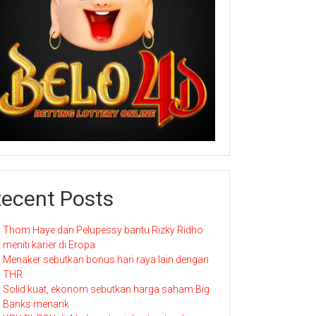
ecent Posts
Thom Haye dan Pelupessy bantu Rizky Ridho
meniti karier di Eropa
Menaker sebutkan bonus hari raya lain dengan
THR
Solid kuat, ekonom sebutkan harga saham Big
Banks menarik