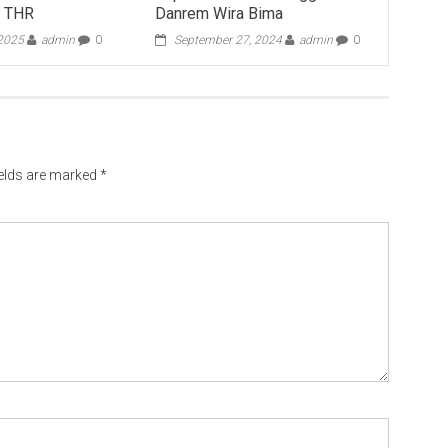
 THR
Danrem Wira Bima
 2025
admin
0
September 27, 2024
admin
0
ields are marked
*