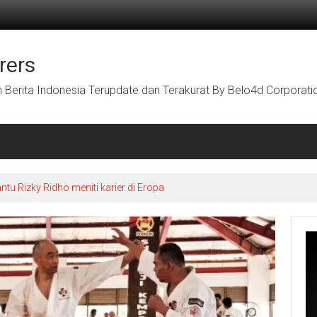
rers
Berita Indonesia Terupdate dan Terakurat By Belo4d Corporati
u Rizky Ridho meniti karier di Eropa