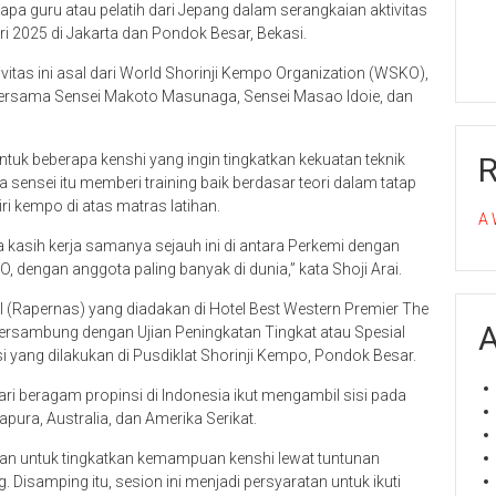
pa guru atau pelatih dari Jepang dalam serangkaian aktivitas
i 2025 di Jakarta dan Pondok Besar, Bekasi.
vitas ini asal dari World Shorinji Kempo Organization (WSKO),
, bersama Sensei Makoto Masunaga, Sensei Masao Idoie, dan
uk beberapa kenshi yang ingin tingkatkan kekuatan teknik
a sensei itu memberi training baik berdasar teori dalam tatap
ri kempo di atas matras latihan.
A 
a kasih kerja samanya sejauh ini di antara Perkemi dengan
dengan anggota paling banyak di dunia,” kata Shoji Arai.
l (Rapernas) yang diadakan di Hotel Best Western Premier The
A
 bersambung dengan Ujian Peningkatan Tingkat atau Spesial
 yang dilakukan di Pusdiklat Shorinji Kempo, Pondok Besar.
dari beragam propinsi di Indonesia ikut mengambil sisi pada
gapura, Australia, dan Amerika Serikat.
an untuk tingkatkan kemampuan kenshi lewat tuntunan
Disamping itu, sesion ini menjadi persyaratan untuk ikuti