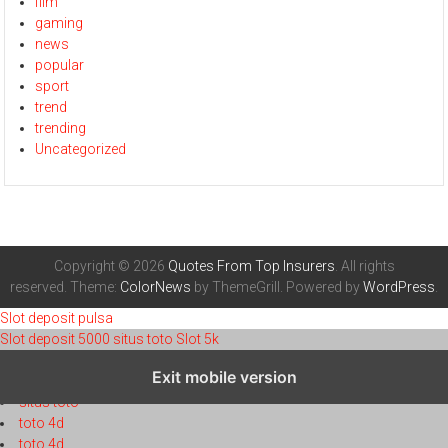
film
gaming
news
popular
sport
trend
trending
Uncategorized
Copyright © 2026
Quotes From Top Insurers
. All rights
reserved. Theme:
ColorNews
by ThemeGrill. Powered by
WordPress
.
Slot deposit pulsa
Slot deposit 5000
situs toto
Slot 5k
toto 4d
Exit mobile version
toto 4d
situs toto
toto 4d
toto 4d