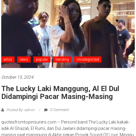
artist
news
popular
trending
Uncategorized
October 15, 2024
The Lucky Laki Manggung, Al El Dul
Didampingi Pacar Masing-Masing
Posted By: admin
0 Comment
quotesfromtopinsurers.com – Personil band The Lucky Laki kakak-
adik Al Ghazali, El Rumi, dan Dul Jaelani didampingi pacar masing-
masing saat manggung di Akhir pekan Proyek Sound Of Love, Minggu