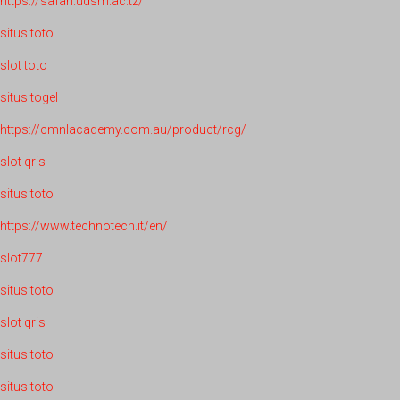
https://safari.udsm.ac.tz/
situs toto
slot toto
situs togel
https://cmnlacademy.com.au/product/rcg/
slot qris
situs toto
https://www.technotech.it/en/
slot777
situs toto
slot qris
situs toto
situs toto