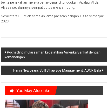
berita pernikahan mereka benar-benar ditunggukan. Apalagi Al dan
Alyssa sebelumnya sempat putus menyambung.
Sementara Dul telah semakin lama pacaran dengan Tissa semenjak
2020.
Post
Pochettino mulai zaman kepelatihan Amerika Serikat dengan
kemenangan
navigation
Hanni NewJeans Spill Sikap Bos Management, ADOR Bela
You May Also Like