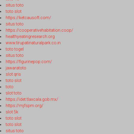
situs toto
toto slot
https://ketcausoft.com/
situs toto
https://cooperativehabitation.coop/
healthyeatingresearch.org
www.tirupatinaturalpark.co.in
toto togel
situs toto
https://figurinepop.com/
jawaratoto
slot qris
toto slot
toto
slot toto
https://idet.tlaxcala.gob.mx/
https://mjfspm.org/
slot 5k
toto slot
toto slot
situs toto