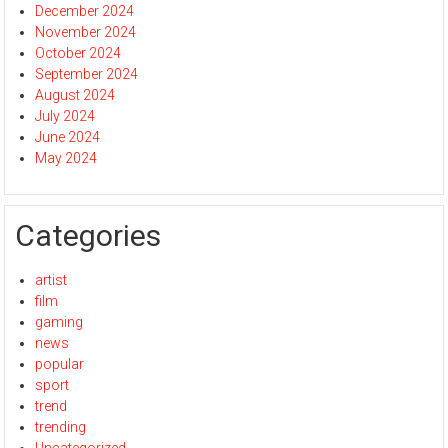
December 2024
November 2024
October 2024
September 2024
August 2024
July 2024
June 2024
May 2024
Categories
artist
film
gaming
news
popular
sport
trend
trending
Uncategorized