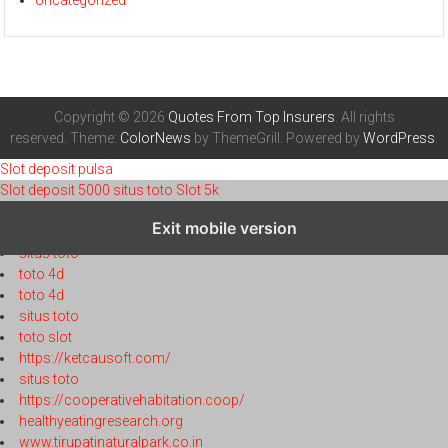
Copyright © 2026
Quotes From Top Insurers
. All rights
reserved. Theme:
ColorNews
by ThemeGrill. Powered by
WordPress
.
Slot deposit pulsa
Slot deposit 5000
situs toto
Slot 5k
toto 4d
Exit mobile version
toto 4d
situs toto
toto 4d
toto 4d
situs toto
toto slot
https://ketcausoft.com/
situs toto
https://cooperativehabitation.coop/
healthyeatingresearch.org
www.tirupatinaturalpark.co.in