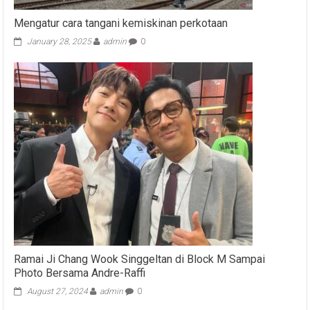
Mengatur cara tangani kemiskinan perkotaan
January 28, 2025
admin
0
Ramai Ji Chang Wook Singgeltan di Block M Sampai
Photo Bersama Andre-Raffi
August 27, 2024
admin
0