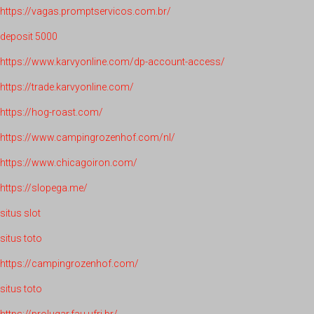
https://vagas.promptservicos.com.br/
deposit 5000
https://www.karvyonline.com/dp-account-access/
https://trade.karvyonline.com/
https://hog-roast.com/
https://www.campingrozenhof.com/nl/
https://www.chicagoiron.com/
https://slopega.me/
situs slot
situs toto
https://campingrozenhof.com/
situs toto
https://prolugar.fau.ufrj.br/