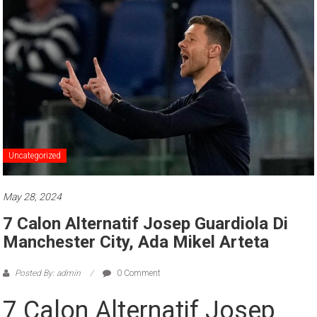
Uncategorized
May 28, 2024
7 Calon Alternatif Josep Guardiola Di
Manchester City, Ada Mikel Arteta
Posted By: admin
0 Comment
7 Calon Alternatif Josep