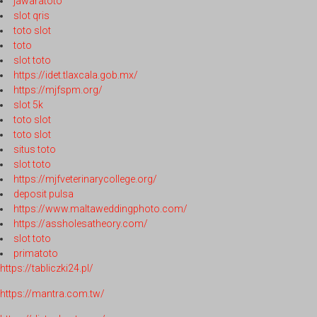
jawaratoto
slot qris
toto slot
toto
slot toto
https://idet.tlaxcala.gob.mx/
https://mjfspm.org/
slot 5k
toto slot
toto slot
situs toto
slot toto
https://mjfveterinarycollege.org/
deposit pulsa
https://www.maltaweddingphoto.com/
https://assholesatheory.com/
slot toto
primatoto
https://tabliczki24.pl/
https://mantra.com.tw/