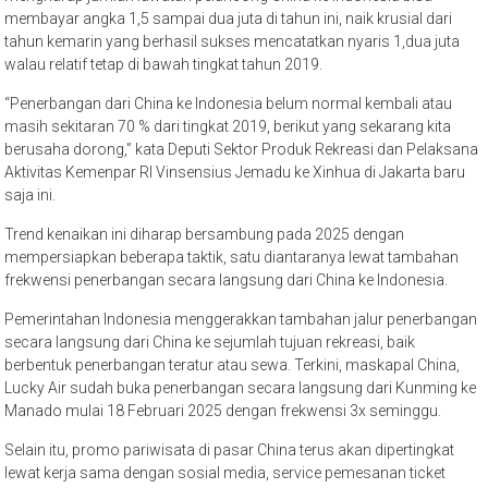
membayar angka 1,5 sampai dua juta di tahun ini, naik krusial dari
tahun kemarin yang berhasil sukses mencatatkan nyaris 1,dua juta
walau relatif tetap di bawah tingkat tahun 2019.
“Penerbangan dari China ke Indonesia belum normal kembali atau
masih sekitaran 70 % dari tingkat 2019, berikut yang sekarang kita
berusaha dorong,” kata Deputi Sektor Produk Rekreasi dan Pelaksana
Aktivitas Kemenpar RI Vinsensius Jemadu ke Xinhua di Jakarta baru
saja ini.
Trend kenaikan ini diharap bersambung pada 2025 dengan
mempersiapkan beberapa taktik, satu diantaranya lewat tambahan
frekwensi penerbangan secara langsung dari China ke Indonesia.
Pemerintahan Indonesia menggerakkan tambahan jalur penerbangan
secara langsung dari China ke sejumlah tujuan rekreasi, baik
berbentuk penerbangan teratur atau sewa. Terkini, maskapal China,
Lucky Air sudah buka penerbangan secara langsung dari Kunming ke
Manado mulai 18 Februari 2025 dengan frekwensi 3x seminggu.
Selain itu, promo pariwisata di pasar China terus akan dipertingkat
lewat kerja sama dengan sosial media, service pemesanan ticket