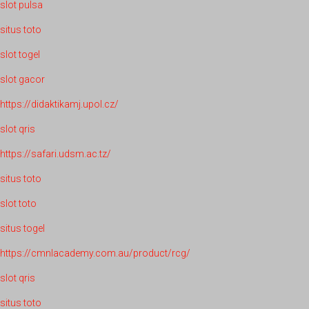
slot pulsa
situs toto
slot togel
slot gacor
https://didaktikamj.upol.cz/
slot qris
https://safari.udsm.ac.tz/
situs toto
slot toto
situs togel
https://cmnlacademy.com.au/product/rcg/
slot qris
situs toto