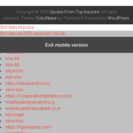
Copyright © 2026
Quotes From Top Insurers
. All rights
reserved. Theme:
ColorNews
by ThemeGrill. Powered by
WordPress
.
Slot deposit pulsa
Slot deposit 5000
situs toto
Slot 5k
toto 4d
Exit mobile version
toto 4d
situs toto
toto 4d
toto 4d
situs toto
toto slot
https://ketcausoft.com/
situs toto
https://cooperativehabitation.coop/
healthyeatingresearch.org
www.tirupatinaturalpark.co.in
toto togel
situs toto
https://figurinepop.com/