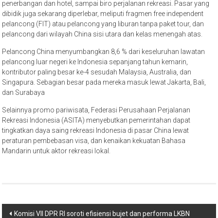
penerbangan dan hotel, sampai biro perjalanan rekreasi. Pasar yang
dibidik juga sekarang diperlebar, meliputi fragmen free independent
pelancong (FIT) atau pelancong yang liburan tanpa paket tour, dan
pelancong dari wilayah China sisi utara dan kelas menengah atas.
Pelancong China menyumbangkan 8,6 % dari keseluruhan lawatan
pelancong luar negeri ke Indonesia sepanjang tahun kemarin,
kontributor paling besar ke-4 sesudah Malaysia, Australia, dan
Singapura. Sebagian besar pada mereka masuk lewat Jakarta, Bali,
dan Surabaya
Selainnya promo pariwisata, Federasi Perusahaan Perjalanan
Rekreasi Indonesia (ASITA) menyebutkan pemerintahan dapat
tingkatkan daya saing rekreasi Indonesia di pasar China lewat
peraturan pembebasan visa, dan kenaikan kekuatan Bahasa
Mandarin untuk aktor rekreasi lokal.
Post
Komisi VII DPR RI soroti efisiensi bujet dan performa LKBN