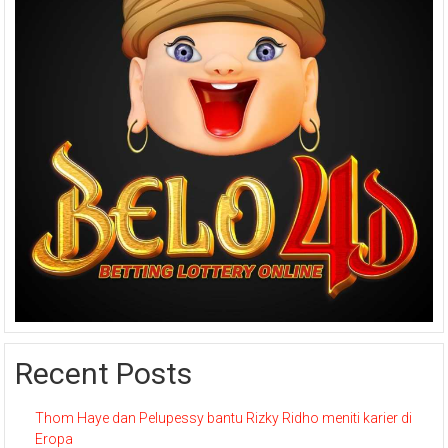
Recent Posts
Thom Haye dan Pelupessy bantu Rizky Ridho meniti karier di
Eropa