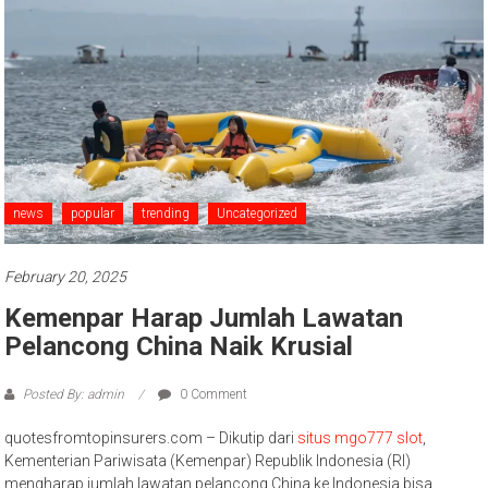
news
popular
trending
Uncategorized
February 20, 2025
Kemenpar Harap Jumlah Lawatan
Pelancong China Naik Krusial
Posted By: admin
0 Comment
quotesfromtopinsurers.com – Dikutip dari
situs mgo777 slot
,
Kementerian Pariwisata (Kemenpar) Republik Indonesia (RI)
mengharap jumlah lawatan pelancong China ke Indonesia bisa