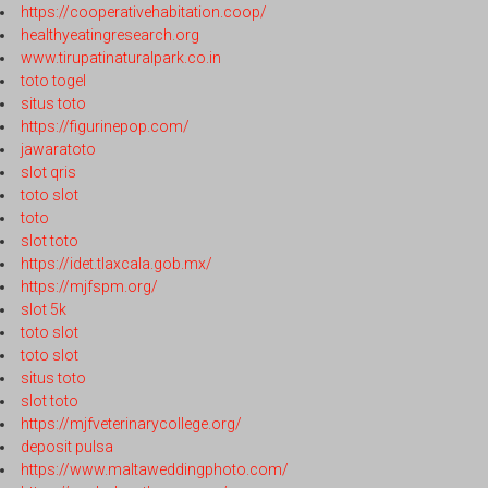
https://cooperativehabitation.coop/
healthyeatingresearch.org
www.tirupatinaturalpark.co.in
toto togel
situs toto
https://figurinepop.com/
jawaratoto
slot qris
toto slot
toto
slot toto
https://idet.tlaxcala.gob.mx/
https://mjfspm.org/
slot 5k
toto slot
toto slot
situs toto
slot toto
https://mjfveterinarycollege.org/
deposit pulsa
https://www.maltaweddingphoto.com/