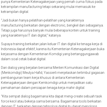
punya Kementerian Ketenagakerjaan yang pernah cuma fokus pada
ketrampilan manufacturing tetapi sekarang mulai memasuki ke
ketrampilan digital.
“Jadi bukan hanya pelatihan-pelatihan yang karakternya
manufacturing berkaitan dengan electronic, bengkel dan sebagainya.
Tetapi juga harusnya banyak mulai beberapa konten untuk training
yang karakternya IT dan digital,” katanya.
Supaya training berkaitan jalan keluar IT dan digital ke tenaga kerja di
Indonesia dapat efektif, karena itu Kementerian Ketenagakerjaan buka
kerjasama dengan Kementerian Komdigi yang bertanggungjawab
dalam soal cetak bakat digital.
Dari dialog yang berjalan bersama Menteri Komunikasi dan Digital
(Menkomdigi) Meutya Hafid, Yassierli menjelaskan tertimbul gagasan
pembangunan team kerja khusus di antara Kementerian
Ketenagakerjaan dengan Kemkomdigi untuk menjadikan satu
pemahaman dalam persiapan tenaga kerja mahir digital.
“Kita sempat dialog bagaimana kita dapat meng-create sebuah task
force kecil atau bekerja sama bersama. Bagaimana tools berkaitan
dengan IT, berkaitan dengan tehnologi digital itu dapat menolong