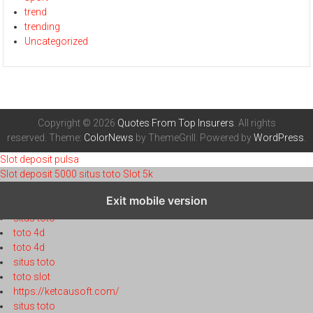
trend
trending
Uncategorized
Copyright © 2026
Quotes From Top Insurers
. All rights
reserved. Theme:
ColorNews
by ThemeGrill. Powered by
WordPress
.
Slot deposit pulsa
Slot deposit 5000
situs toto
Slot 5k
toto 4d
Exit mobile version
toto 4d
situs toto
toto 4d
toto 4d
situs toto
toto slot
https://ketcausoft.com/
situs toto