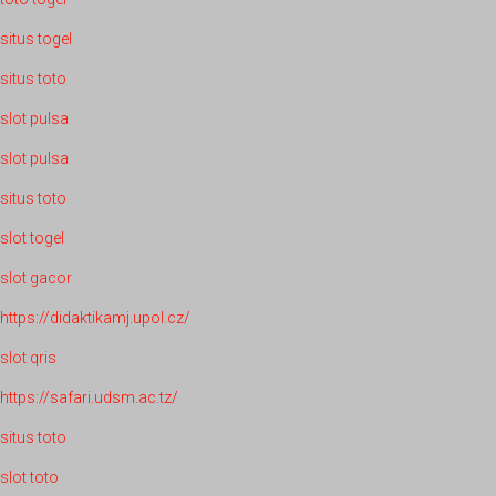
situs togel
situs toto
slot pulsa
slot pulsa
situs toto
slot togel
slot gacor
https://didaktikamj.upol.cz/
slot qris
https://safari.udsm.ac.tz/
situs toto
slot toto