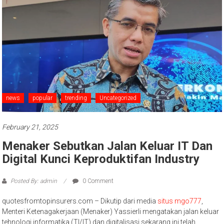
news
popular
trending
Uncategorized
February 21, 2025
Menaker Sebutkan Jalan Keluar IT Dan
Digital Kunci Keproduktifan Industry
Posted By: admin
0 Comment
quotesfromtopinsurers.com – Dikutip dari media
situs mgo777
,
Menteri Ketenagakerjaan (Menaker) Yassierli mengatakan jalan keluar
tehnologi informatika (TI/IT) dan digitalisasi sekarang ini telah