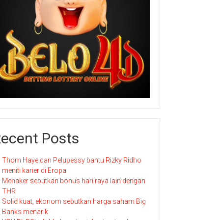
ecent Posts
Thom Haye dan Pelupessy bantu Rizky Ridho
meniti karier di Eropa
Menaker sebutkan bonus hari raya lain dengan
THR
Solid kuat, ekonom sebutkan harga saham Big
Banks menarik