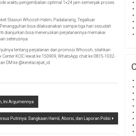
riode waktu pengembalian optimal 1×24 jam semenjak proses
ket Stasiun Whoosh Halim, Padalarang, Tegalluar
Penangguhan bisa dilaksanakan sampai tiga hari sesudah
ti dianjurkan bisa meneruskan perjalanannya memakai
ari seterusnya.
njutnya tentang perjalanan dan promosi Whoosh, silahkan
 Center KCIC lewat ke 150909, WhatsApp chat ke 0815-1032-
 dan DM ke @keretacepat_id.
C
m, Ini Argumennya
rsus Putrinya: Sangkaan Hamil, Aborsi, dan Laporan Polisi