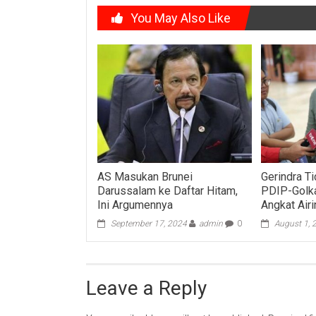
You May Also Like
AS Masukan Brunei
Gerindra T
Darussalam ke Daftar Hitam,
PDIP-Golk
Ini Argumennya
Angkat Airi
September 17, 2024
admin
0
August 1, 
Leave a Reply