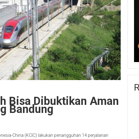
R
h Bisa Dibuktikan Aman
g Bandung
nesia-China (KCIC) lakukan penangguhan 14 perjalanan