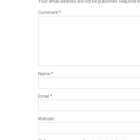
Your email address will not be published.
Required f
Comment
*
Name
*
Email
*
Website