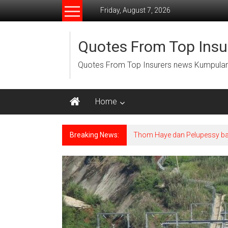
Skip
Friday, August 7, 2026
to
content
Quotes From Top Insu
Quotes From Top Insurers news Kumpulan 
Home
Breaking News:
Thom Haye dan Pelupessy bant