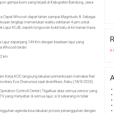
spon gempa bumi yang terjadi di Kabupaten Bandung, Jawa
eta Cepat Whoosh dapat tahan sampai Magnitudo 8. Sebagai
riksaan lengkap memerlukan waktu sekitaran 4 jam untuk
 Lajur KCJB, seperti longsoran bukit batu di kiri kanan trase,
 Lajur sepanjang 144 Km dengan keadaan lajur yang
ta Whoosh terdiri:
A 
82 km
A
 Kerja KCIC langsung lakukan pemeriksaan memakai Rail
retary Eva Chairunisa saat diverifikasi, Rabu (18/9/2024).
peration Controll Center) Tegalluar atas semua sensor yang
V yang menyebar di semua lajur, s/d sekarang ini tidak
penangguhan agenda bisa lakukan proses penangguhan dengan