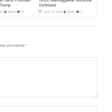
n Calon Presiden
Terzic Meninggalkan Borussia
 Trump
Dortmund
024
admin
0
June 15, 2024
admin
0
ields are marked
*