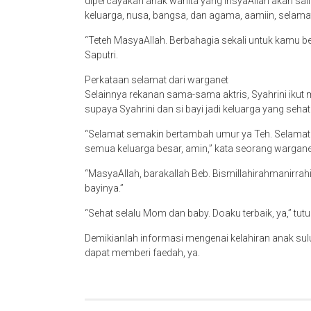
dipercayakan anak wanita yang InsyaAllah akan sa
keluarga, nusa, bangsa, dan agama, aamiin, selamat
“Teteh MasyaAllah. Berbahagia sekali untuk kamu ber
Saputri.
Perkataan selamat dari warganet
Selainnya rekanan sama-sama aktris, Syahrini iku
supaya Syahrini dan si bayi jadi keluarga yang seha
“Selamat semakin bertambah umur ya Teh. Selamat 
semua keluarga besar, amin,” kata seorang wargane
“MasyaAllah, barakallah Beb. Bismillahirahmanirr
bayinya.”
“Sehat selalu Mom dan baby. Doaku terbaik, ya,” tutu
Demikianlah informasi mengenai kelahiran anak su
dapat memberi faedah, ya.