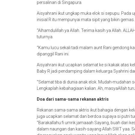
persalinan di Singapura.
Aisyahrani ikut ungkap muka elok si sepupu. Pada u
inisial R itu mempunyai mata sipit yang bikin gemas.
“Alhamdulillah ya Allah. Terima kasih ya Allah. AL
tuturnya.
“Kamu lucu sekali tadi malam aunt Rani gendong kamu
dipanggil Rani ini.
Aisyahrani ikut ucapkan selamat ke si kakak atas k
Baby R jadi pendamping dalam keluarga Syahrini da
“Selamat tiba di dunia anak elok. Mudah-mudahan s
Lengkaplah kebahagiaan kalian. Ah, masyaAllah tur
Doa dari sama-sama rekanan aktris
Rekanan sama-sama aktris ikut bahagia dengan kela
juga ucapkan selamat dan berdoa supaya si putri t
“Barakallahu fi umrik jamaaah Sayang, buah dari kes
dalam naungan dan kasih-sayang Allah SWT yaa. Se