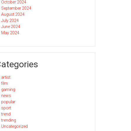
October 2024
September 2024
August 2024
July 2024
June 2024
May 2024
ategories
artist
film
gaming
news
popular
sport
trend
trending
Uncategorized