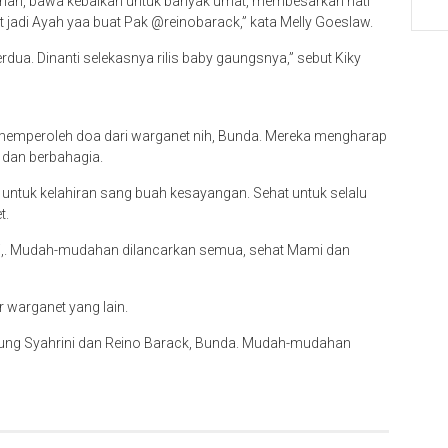
lihah, bawa kebaikan untuk banyak umat, membesarkan hati
 jadi Ayah yaa buat Pak @reinobarack,” kata Melly Goeslaw.
dua. Dinanti selekasnya rilis baby gaungsnya,” sebut Kiky
t memperoleh doa dari warganet nih, Bunda. Mereka mengharap
t dan berbahagia.
untuk kelahiran sang buah kesayangan. Sehat untuk selalu
t.
ahi,. Mudah-mudahan dilancarkan semua, sehat Mami dan
r warganet yang lain.
lung Syahrini dan Reino Barack, Bunda. Mudah-mudahan