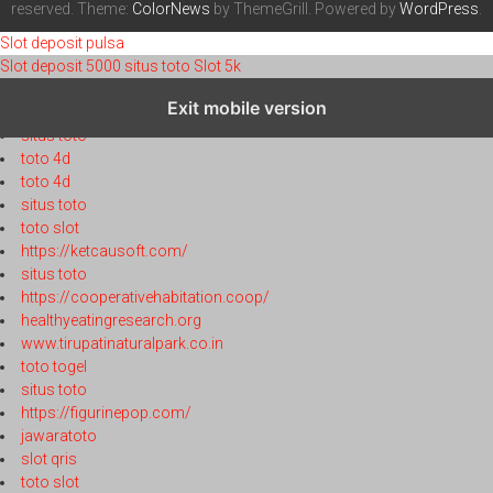
reserved. Theme:
ColorNews
by ThemeGrill. Powered by
WordPress
.
Slot deposit pulsa
Slot deposit 5000
situs toto
Slot 5k
toto 4d
Exit mobile version
toto 4d
situs toto
toto 4d
toto 4d
situs toto
toto slot
https://ketcausoft.com/
situs toto
https://cooperativehabitation.coop/
healthyeatingresearch.org
www.tirupatinaturalpark.co.in
toto togel
situs toto
https://figurinepop.com/
jawaratoto
slot qris
toto slot