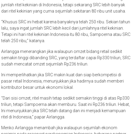
jumlah ritel kekinian di Indonesia, tetapi sekarang SRC lebih banyak
dari ritel kekinian yang cuma sejumlah sekitaran 80 ribu unit usaha.
“Khusus SRC ini hebat karena banyaknya telah 250 ribu. Sekian tahun
lalu, saya ingat jumlah SRC lebih kecil dari jumlahnya ritel kekinian.
Tetapi ini hari ritel kekinian Indonesia itu 80 ribu, Sampoerna atau SRC
telah 250 ribu,” katanya.
Airlangga menerangkan jika walaupun omzet bidang retail sedikit
semakin tinggi dibanding SRC, yang terdaftar capai Rp330 triliun, SRC
sudah mencatat omzet sejumlah Rp236 triliun.
Ini memperlihatkan jika SRC makin kuat dan siap berkompetisi di
pasar retail Indonesia, menunjukkan jika hadirnya sudah memberi
kontributor besar untuk ekonomi lokal.
“Dari sisi omzet, ritel masih tetap sedikit semakin tinggi di atas Rp330
triliun, tetapi Sampoerna akan memburu. Saat ini Rp236 triliun. Hebat,
Ini menunjukkan jika SRC telah datang dan ini menjadi kemampuan
ritel di Indonesia,” papar Airlangga.
Menko Airlangga menambah jika walaupun sejumlah ekonom
pesimis pada prospect perekonomian Indonesia, beberapa partner