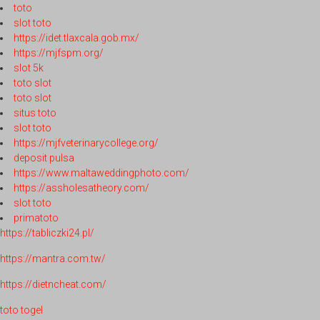
toto
slot toto
https://idet.tlaxcala.gob.mx/
https://mjfspm.org/
slot 5k
toto slot
toto slot
situs toto
slot toto
https://mjfveterinarycollege.org/
deposit pulsa
https://www.maltaweddingphoto.com/
https://assholesatheory.com/
slot toto
primatoto
https://tabliczki24.pl/
https://mantra.com.tw/
https://dietncheat.com/
toto togel