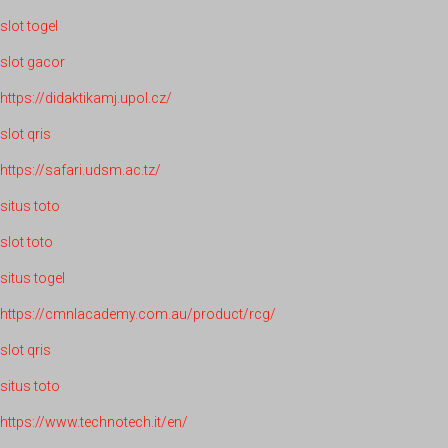
slot togel
slot gacor
https://didaktikamj.upol.cz/
slot qris
https://safari.udsm.ac.tz/
situs toto
slot toto
situs togel
https://cmnlacademy.com.au/product/rcg/
slot qris
situs toto
https://www.technotech.it/en/