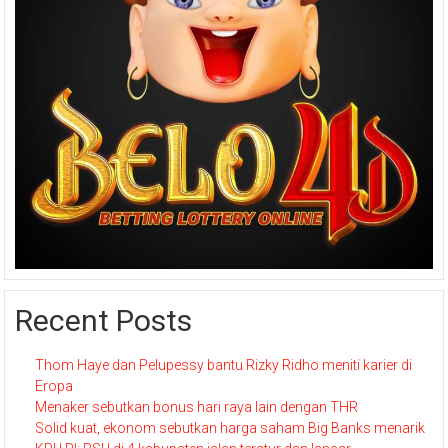
Recent Posts
Thom Haye dan Pelupessy bantu Rizky Ridho meniti karier di
Eropa
Menaker sebutkan bonus hari raya lain dengan THR
Solid kuat, ekonom sebutkan harga saham Big Banks menarik