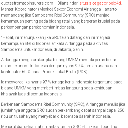
quotesfromtopinsurers.com – Dilansir dari
situs slot gacor belo4d
,
Menteri Koordinator (Menko) Sektor Ekonomi Airlangga Hartarto
memandang jika Sampoerna Ritel Community (SRC) menjadi
kemampuan penting pada bidang retail yang berperan krusial pada
perkembangan perekonomian Indonesia.
“Hebat, ini menunjukkan jika SRC telah datang dan ini menjadi
kemampuan ritel di Indonesia,” kata Airlangga pada aktivitas
Sampoerna untuk Indonesia, di Jakarta, Senin.
Airlangga mengutarakan jika bidang UMKM memiliki peran besar
dalam ekonomi Indonesia dengan nyaris 99 % jumlah usaha dan
kontributor 60 % pada Produk Lokal Bruto (PDB).
Ia menyorot jika nyaris 97 % tenaga kerja Indonesia tergantung pada
bidang UMKM yang memberi imbas langsung pada kehidupan
khalayak luas di semua Indonesia.
Berkenaan Sampoerna Ritel Community (SRC), Airlangga menulis jika
jumlahnya anggota SRC sudah berkembang cepat sampai capai 250
ribu unit usaha yang menyebar di beberapa daerah Indonesia.
Menurut dia, sekian tahun lantas jumlah SRC lebih kecil dibanding