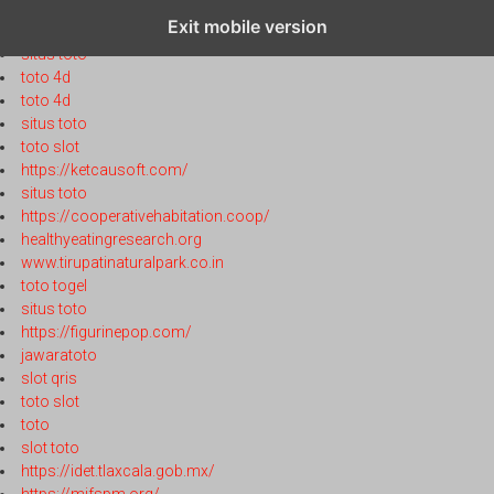
toto 4d
Exit mobile version
toto 4d
situs toto
toto 4d
toto 4d
situs toto
toto slot
https://ketcausoft.com/
situs toto
https://cooperativehabitation.coop/
healthyeatingresearch.org
www.tirupatinaturalpark.co.in
toto togel
situs toto
https://figurinepop.com/
jawaratoto
slot qris
toto slot
toto
slot toto
https://idet.tlaxcala.gob.mx/
https://mjfspm.org/