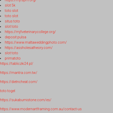
slot 5k
toto slot
toto slot
situs toto
slot toto
https://mjfveterinarycollege.org/
deposit pulsa
https://www.maltaweddingphoto.com/
https://assholesatheory.com/
slot toto
primatoto
https://tabliczki24.pl/
https://mantra.com.tw/
https://dietncheat.com/
toto togel
https://sukabumistone.com/es/
https://www.modernartframing.com.au/contact-us