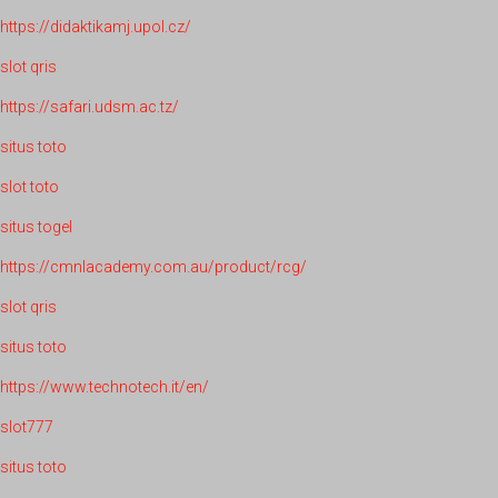
https://didaktikamj.upol.cz/
slot qris
https://safari.udsm.ac.tz/
situs toto
slot toto
situs togel
https://cmnlacademy.com.au/product/rcg/
slot qris
situs toto
https://www.technotech.it/en/
slot777
situs toto