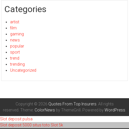
Categories
artist
film
gaming
news
popular
sport
trend
trending
Uncategorized
Copyright © 2026
Quotes From Top Insurers
. All rights
reserved. Theme:
ColorNews
by ThemeGrill. Powered by
WordPress
.
Slot deposit pulsa
Slot deposit 5000
situs toto
Slot 5k