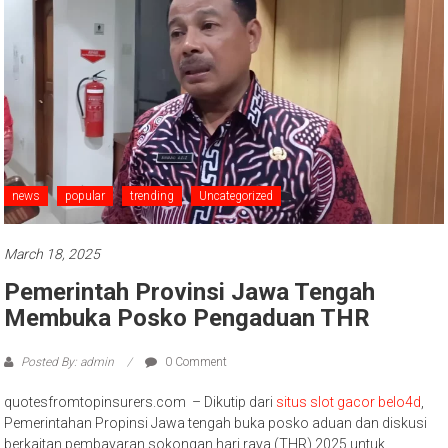
news
popular
trending
Uncategorized
March 18, 2025
Pemerintah Provinsi Jawa Tengah
Membuka Posko Pengaduan THR
Posted By: admin
0 Comment
quotesfromtopinsurers.com – Dikutip dari
situs slot gacor belo4d
,
Pemerintahan Propinsi Jawa tengah buka posko aduan dan diskusi
berkaitan pembayaran sokongan hari raya (THR) 2025 untuk