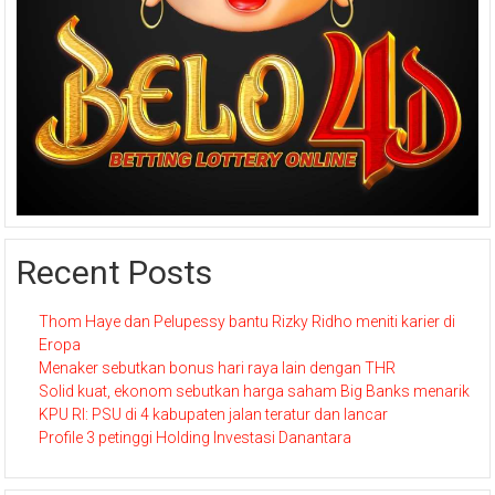
Recent Posts
Thom Haye dan Pelupessy bantu Rizky Ridho meniti karier di
Eropa
Menaker sebutkan bonus hari raya lain dengan THR
Solid kuat, ekonom sebutkan harga saham Big Banks menarik
KPU RI: PSU di 4 kabupaten jalan teratur dan lancar
Profile 3 petinggi Holding Investasi Danantara