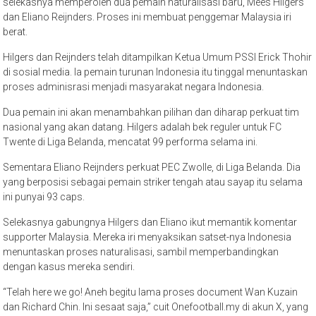
selekasnya memperoleh dua pemain naturalisasi baru, Mees Hilgers
dan Eliano Reijnders. Proses ini membuat penggemar Malaysia iri
berat.
Hilgers dan Reijnders telah ditampilkan Ketua Umum PSSI Erick Thohir
di sosial media. Ia pemain turunan Indonesia itu tinggal menuntaskan
proses adminisrasi menjadi masyarakat negara Indonesia.
Dua pemain ini akan menambahkan pilihan dan diharap perkuat tim
nasional yang akan datang. Hilgers adalah bek reguler untuk FC
Twente di Liga Belanda, mencatat 99 performa selama ini.
Sementara Eliano Reijnders perkuat PEC Zwolle, di Liga Belanda. Dia
yang berposisi sebagai pemain striker tengah atau sayap itu selama
ini punyai 93 caps.
Selekasnya gabungnya Hilgers dan Eliano ikut memantik komentar
supporter Malaysia. Mereka iri menyaksikan satset-nya Indonesia
menuntaskan proses naturalisasi, sambil memperbandingkan
dengan kasus mereka sendiri.
“Telah here we go! Aneh begitu lama proses document Wan Kuzain
dan Richard Chin. Ini sesaat saja,” cuit Onefootball.my di akun X, yang