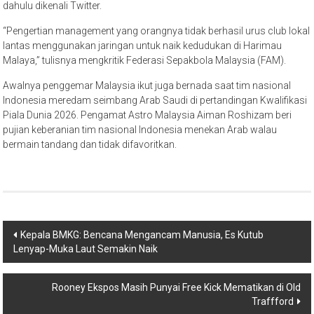
dahulu dikenali Twitter.
“Pengertian management yang orangnya tidak berhasil urus club lokal
lantas menggunakan jaringan untuk naik kedudukan di Harimau
Malaya,” tulisnya mengkritik Federasi Sepakbola Malaysia (FAM).
Awalnya penggemar Malaysia ikut juga bernada saat tim nasional
Indonesia meredam seimbang Arab Saudi di pertandingan Kwalifikasi
Piala Dunia 2026. Pengamat Astro Malaysia Aiman Roshizam beri
pujian keberanian tim nasional Indonesia menekan Arab walau
bermain tandang dan tidak difavoritkan.
Post
Kepala BMKG: Bencana Mengancam Manusia, Es Kutub
Lenyap-Muka Laut Semakin Naik
navigation
Rooney Ekspos Masih Punyai Free Kick Mematikan di Old
Traffford