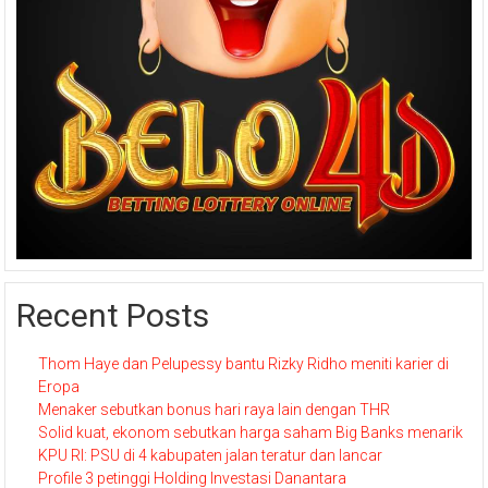
Recent Posts
Thom Haye dan Pelupessy bantu Rizky Ridho meniti karier di
Eropa
Menaker sebutkan bonus hari raya lain dengan THR
Solid kuat, ekonom sebutkan harga saham Big Banks menarik
KPU RI: PSU di 4 kabupaten jalan teratur dan lancar
Profile 3 petinggi Holding Investasi Danantara