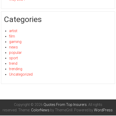
Categories
artist
film
gaming
news
popular
sport
trend
trending
Uncategorized
Copyright © 2026
Quotes From Top Insurers
. All rights
reserved. Theme:
ColorNews
by ThemeGrill. Powered by
WordPress
.