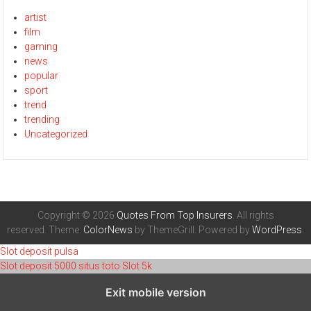
artist
film
gaming
news
popular
sport
trend
trending
Uncategorized
Copyright © 2026
Quotes From Top Insurers
. All rights
reserved. Theme:
ColorNews
by ThemeGrill. Powered by
WordPress
.
Slot deposit pulsa
Slot deposit 5000
situs toto
Slot 5k
toto 4d
Exit mobile version
toto 4d
situs toto