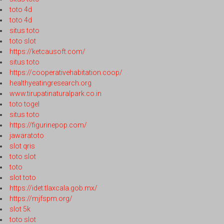
toto 4d
toto 4d
situs toto
toto slot
https://ketcausoft.com/
situs toto
https://cooperativehabitation.coop/
healthyeatingresearch.org
www.tirupatinaturalpark.co.in
toto togel
situs toto
https://figurinepop.com/
jawaratoto
slot qris
toto slot
toto
slot toto
https://idet.tlaxcala.gob.mx/
https://mjfspm.org/
slot 5k
toto slot