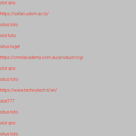
slot qris
https://safari.udsm.ac.tz/
situs toto
slot toto
situs togel
https://cmnlacademy.com.au/product/rcg/
slot qris
situs toto
https://www.technotech.it/en/
slot777
situs toto
slot qris
situs toto