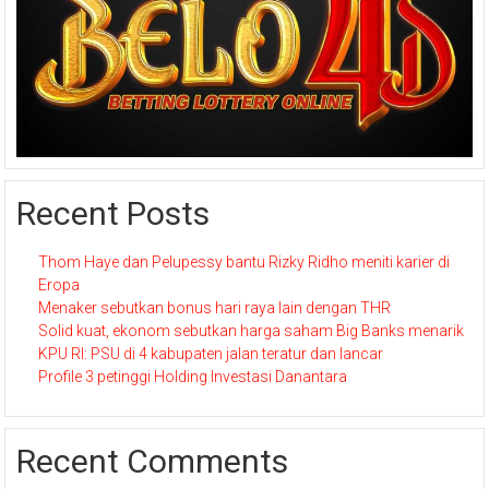
Recent Posts
Thom Haye dan Pelupessy bantu Rizky Ridho meniti karier di
Eropa
Menaker sebutkan bonus hari raya lain dengan THR
Solid kuat, ekonom sebutkan harga saham Big Banks menarik
KPU RI: PSU di 4 kabupaten jalan teratur dan lancar
Profile 3 petinggi Holding Investasi Danantara
Recent Comments