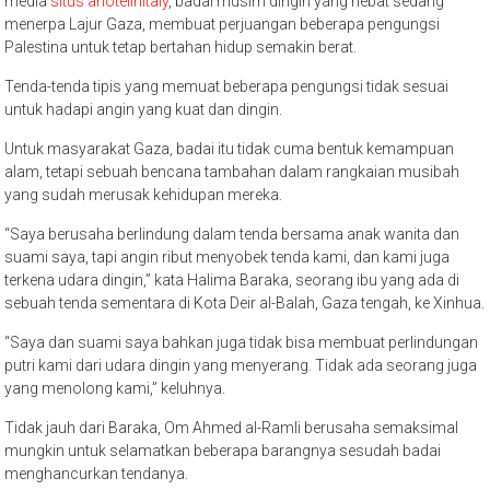
media
situs ahotelinitaly
, badai musim dingin yang hebat sedang
menerpa Lajur Gaza, membuat perjuangan beberapa pengungsi
Palestina untuk tetap bertahan hidup semakin berat.
Tenda-tenda tipis yang memuat beberapa pengungsi tidak sesuai
untuk hadapi angin yang kuat dan dingin.
Untuk masyarakat Gaza, badai itu tidak cuma bentuk kemampuan
alam, tetapi sebuah bencana tambahan dalam rangkaian musibah
yang sudah merusak kehidupan mereka.
“Saya berusaha berlindung dalam tenda bersama anak wanita dan
suami saya, tapi angin ribut menyobek tenda kami, dan kami juga
terkena udara dingin,” kata Halima Baraka, seorang ibu yang ada di
sebuah tenda sementara di Kota Deir al-Balah, Gaza tengah, ke Xinhua.
“Saya dan suami saya bahkan juga tidak bisa membuat perlindungan
putri kami dari udara dingin yang menyerang. Tidak ada seorang juga
yang menolong kami,” keluhnya.
Tidak jauh dari Baraka, Om Ahmed al-Ramli berusaha semaksimal
mungkin untuk selamatkan beberapa barangnya sesudah badai
menghancurkan tendanya.