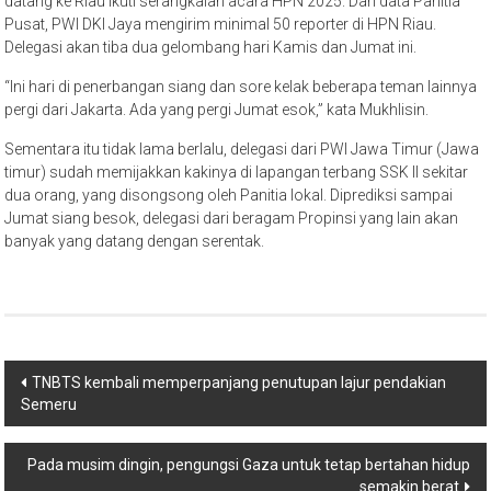
datang ke Riau ikuti serangkaian acara HPN 2025. Dari data Panitia
Pusat, PWI DKI Jaya mengirim minimal 50 reporter di HPN Riau.
Delegasi akan tiba dua gelombang hari Kamis dan Jumat ini.
“Ini hari di penerbangan siang dan sore kelak beberapa teman lainnya
pergi dari Jakarta. Ada yang pergi Jumat esok,” kata Mukhlisin.
Sementara itu tidak lama berlalu, delegasi dari PWI Jawa Timur (Jawa
timur) sudah memijakkan kakinya di lapangan terbang SSK II sekitar
dua orang, yang disongsong oleh Panitia lokal. Diprediksi sampai
Jumat siang besok, delegasi dari beragam Propinsi yang lain akan
banyak yang datang dengan serentak.
Post
TNBTS kembali memperpanjang penutupan lajur pendakian
Semeru
navigation
Pada musim dingin, pengungsi Gaza untuk tetap bertahan hidup
semakin berat