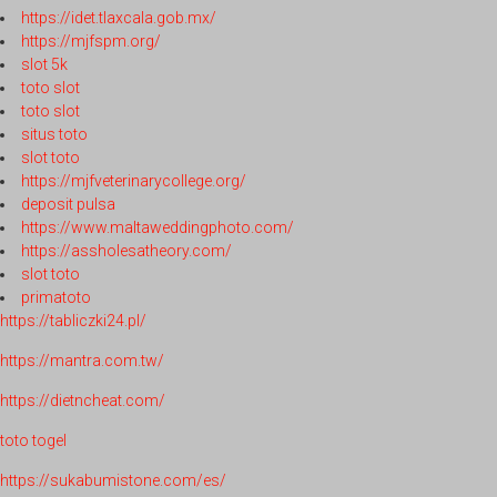
https://idet.tlaxcala.gob.mx/
https://mjfspm.org/
slot 5k
toto slot
toto slot
situs toto
slot toto
https://mjfveterinarycollege.org/
deposit pulsa
https://www.maltaweddingphoto.com/
https://assholesatheory.com/
slot toto
primatoto
https://tabliczki24.pl/
https://mantra.com.tw/
https://dietncheat.com/
toto togel
https://sukabumistone.com/es/