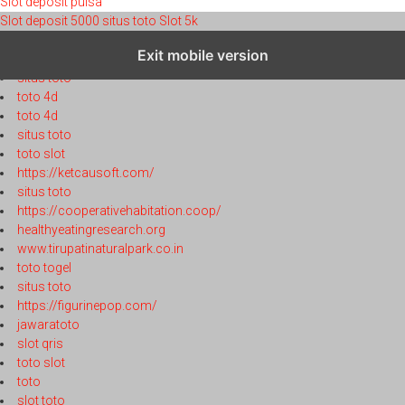
Slot deposit pulsa
Slot deposit 5000
situs toto
Slot 5k
toto 4d
Exit mobile version
toto 4d
situs toto
toto 4d
toto 4d
situs toto
toto slot
https://ketcausoft.com/
situs toto
https://cooperativehabitation.coop/
healthyeatingresearch.org
www.tirupatinaturalpark.co.in
toto togel
situs toto
https://figurinepop.com/
jawaratoto
slot qris
toto slot
toto
slot toto