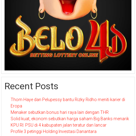
Recent Posts
Thom Haye dan Pelupessy bantu Rizky Ridho meniti karier di
Eropa
Menaker sebutkan bonus hari raya lain dengan THR
Solid kuat, ekonom sebutkan harga saham Big Banks menarik
KPU RI: PSU di 4 kabupaten jalan teratur dan lancar
Profile 3 petinggi Holding Investasi Danantara