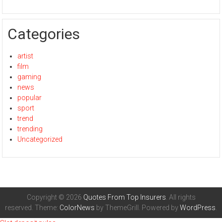
Categories
artist
film
gaming
news
popular
sport
trend
trending
Uncategorized
Copyright © 2026
Quotes From Top Insurers
. All rights
reserved. Theme:
ColorNews
by ThemeGrill. Powered by
WordPress
.