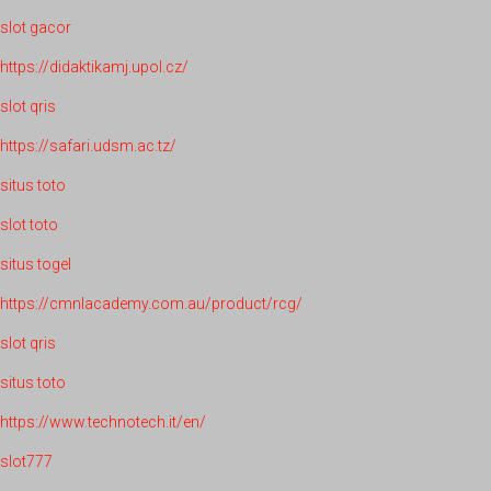
slot gacor
https://didaktikamj.upol.cz/
slot qris
https://safari.udsm.ac.tz/
situs toto
slot toto
situs togel
https://cmnlacademy.com.au/product/rcg/
slot qris
situs toto
https://www.technotech.it/en/
slot777