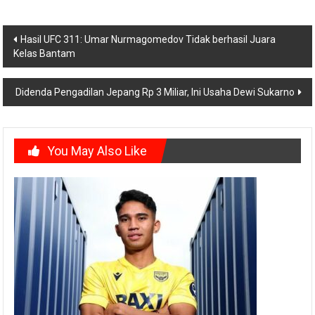
Post
Hasil UFC 311: Umar Nurmagomedov Tidak berhasil Juara
Kelas Bantam
navigation
Didenda Pengadilan Jepang Rp 3 Miliar, Ini Usaha Dewi Sukarno
You May Also Like