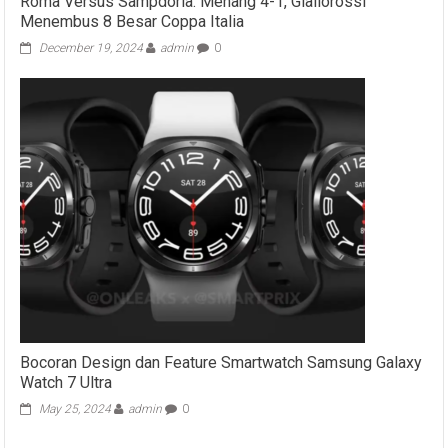
Roma Versus Sampdoria: Menang 4-1, Giallorossi
Menembus 8 Besar Coppa Italia
December 19, 2024
admin
0
Bocoran Design dan Feature Smartwatch Samsung Galaxy
Watch 7 Ultra
May 25, 2024
admin
0