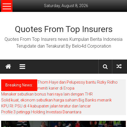
Skip
Saturday, August 8, 2026
to
content
Quotes From Top Insurers
Quotes From Top Insurers news Kumpulan Berita Indonesia
Terupdate dan Terakurat By Belo4d Corporation
Thom Haye dan Pelupessy bantu Rizky Ridho
Breaking News:
meniti karier di Eropa
Menaker sebutkan bonus hari raya lain dengan THR
Solid kuat, ekonom sebutkan harga saham Big Banks menarik
KPU RI: PSU di 4 kabupaten jalan teratur dan lancar
Profile 3 petinggi Holding Investasi Danantara