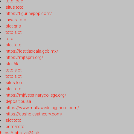
toto togel
situs toto
https://figurinepop.com/
jawaratoto
slot qris
toto slot
toto
slot toto
https://idet.tlaxcala.gob.mx/
https://mjfspm.org/
slot 5k
toto slot
toto slot
situs toto
slot toto
https://mjfveterinarycollege.org/
deposit pulsa
https://www.maltaweddingphoto.com/
https://assholesatheory.com/
slot toto
primatoto
https://tabliczki24.pl/