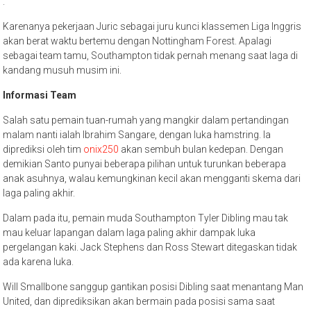
.
Karenanya pekerjaan Juric sebagai juru kunci klassemen Liga Inggris
akan berat waktu bertemu dengan Nottingham Forest. Apalagi
sebagai team tamu, Southampton tidak pernah menang saat laga di
kandang musuh musim ini.
Informasi Team
Salah satu pemain tuan-rumah yang mangkir dalam pertandingan
malam nanti ialah Ibrahim Sangare, dengan luka hamstring. Ia
diprediksi oleh tim
onix250
akan sembuh bulan kedepan. Dengan
demikian Santo punyai beberapa pilihan untuk turunkan beberapa
anak asuhnya, walau kemungkinan kecil akan mengganti skema dari
laga paling akhir.
Dalam pada itu, pemain muda Southampton Tyler Dibling mau tak
mau keluar lapangan dalam laga paling akhir dampak luka
pergelangan kaki. Jack Stephens dan Ross Stewart ditegaskan tidak
ada karena luka.
Will Smallbone sanggup gantikan posisi Dibling saat menantang Man
United, dan diprediksikan akan bermain pada posisi sama saat