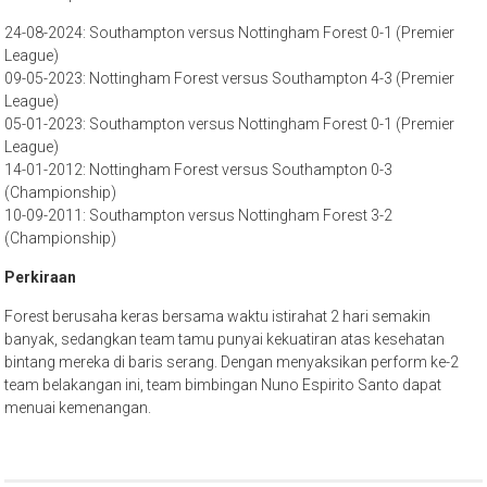
24-08-2024: Southampton versus Nottingham Forest 0-1 (Premier
League)
09-05-2023: Nottingham Forest versus Southampton 4-3 (Premier
League)
05-01-2023: Southampton versus Nottingham Forest 0-1 (Premier
League)
14-01-2012: Nottingham Forest versus Southampton 0-3
(Championship)
10-09-2011: Southampton versus Nottingham Forest 3-2
(Championship)
Perkiraan
Forest berusaha keras bersama waktu istirahat 2 hari semakin
banyak, sedangkan team tamu punyai kekuatiran atas kesehatan
bintang mereka di baris serang. Dengan menyaksikan perform ke-2
team belakangan ini, team bimbingan Nuno Espirito Santo dapat
menuai kemenangan.