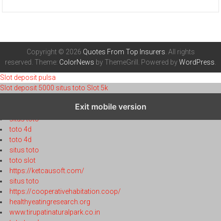
Copyright © 2026
Quotes From Top Insurers
. All rights
reserved. Theme:
ColorNews
by ThemeGrill. Powered by
WordPress
.
Slot deposit pulsa
Slot deposit 5000
situs toto
Slot 5k
toto 4d
Exit mobile version
toto 4d
situs toto
toto 4d
toto 4d
situs toto
toto slot
https://ketcausoft.com/
situs toto
https://cooperativehabitation.coop/
healthyeatingresearch.org
www.tirupatinaturalpark.co.in